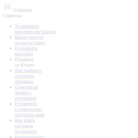
Сервисы
Сервисы
Установите
приложение Kinpet
Какая порода
подходит вам?
Подобрать
питомца
Подарки
от Kinpet
Как выбрать
и купить
питомца
Симулятор
жизни с
питомцем
Готовимся
к появлению
питомца дома
Как взять
питомца
из приюта
Беременность