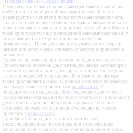
«Породы собак»
и
«Породы кошек»
.
Убедитесь, что малыш старше 2 месяцев
Именно такой срок
требуется для полноценной выкормки малышей: у них
формируется иммунитет и психологическая независимость.
После достижения двухмесячного возраста щенков или котят
можно отнимать от матери и привозить в новый дом.Именно
такой срок требуется для полноценной выкормки малышей: у
них формируется иммунитет и психологическая
независимость. После достижения двухмесячного возраста
щенков или котят можно отнимать от матери и привозить в
новый дом.
Проверьте документы при покупке породистого животного
Обязательный перечень документов для щенка: ветпаспорт с
отметками о вакцинации, договор купли-продажи, метрика,
акт вязки родителей и актировка. В питомниках щенкам
также проставляют клеймо. О полном комплекте документов
на собаку вы можете прочитать в
нашей статье
.
У
породистого котика должны быть следующие документы:
родословная (метрика), ветпаспорт с отметками о прививках и
дегельминтизации, договор купли-продажи. О полном
комплекте документов на породистую кошку вы можете
прочитать в
нашей статье
.
Приобретайте породистых животных только в
специализированных питомниках или у проверенных
заводчиков. Если у вас есть подозрения на мошеннические