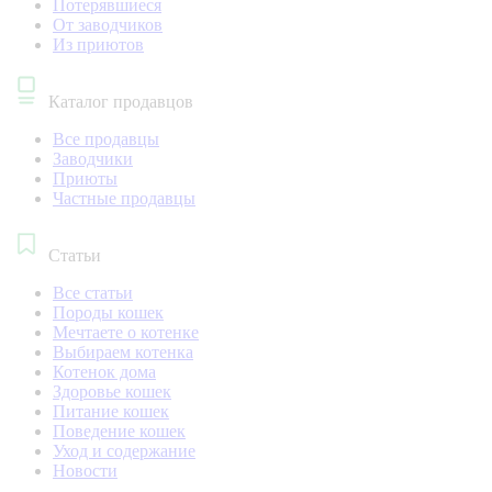
Потерявшиеся
От заводчиков
Из приютов
Каталог продавцов
Все продавцы
Заводчики
Приюты
Частные продавцы
Статьи
Все статьи
Породы кошек
Мечтаете о котенке
Выбираем котенка
Котенок дома
Здоровье кошек
Питание кошек
Поведение кошек
Уход и содержание
Новости