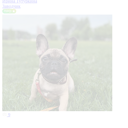
Ирина Тутуркина
Заводчик
9