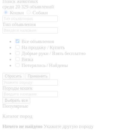
Поиск животных
среди 20 329 объявлений
Кошки
Собаки
Тип объявления
Все объявления
На продажу / Купить
Добрые руки / Взять бесплатно
Вязка
Потерялись / Найдены
Сбросить
Применить
Породы кошек
Выбрать все
Популярные
Каталог пород
Ничего не найдено
Укажите другую породу