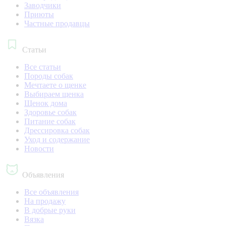
Заводчики
Приюты
Частные продавцы
Статьи
Все статьи
Породы собак
Мечтаете о щенке
Выбираем щенка
Щенок дома
Здоровье собак
Питание собак
Дрессировка собак
Уход и содержание
Новости
Объявления
Все объявления
На продажу
В добрые руки
Вязка