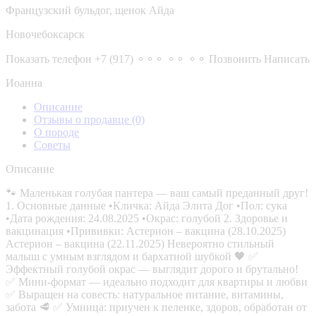
Французский бульдог, щенок Айда
Новочебоксарск
Показать телефон
+7 (917) ⚬⚬⚬ ⚬⚬ ⚬⚬
Позвонить
Написать
Иоанна
Описание
Отзывы о продавце
(0)
О породе
Советы
Описание
🐾 Маленькая голубая пантера — ваш самый преданный друг!
1. Основные данные •Кличка: Айда Элита Дог •Пол: сука
•Дата рождения: 24.08.2025 •Окрас: голубой 2. Здоровье и
вакцинация •Прививки: Астерион – вакцина (28.10.2025)
Астерион – вакцина (22.11.2025) Невероятно стильный
малыш с умным взглядом и бархатной шубкой 🖤 ✅
Эффектный голубой окрас — выглядит дорого и брутально!
✅ Мини-формат — идеально подходит для квартиры и любви
✅ Выращен на совесть: натуральное питание, витамины,
забота 🥩 ✅ Умница: приучен к пеленке, здоров, обработан от