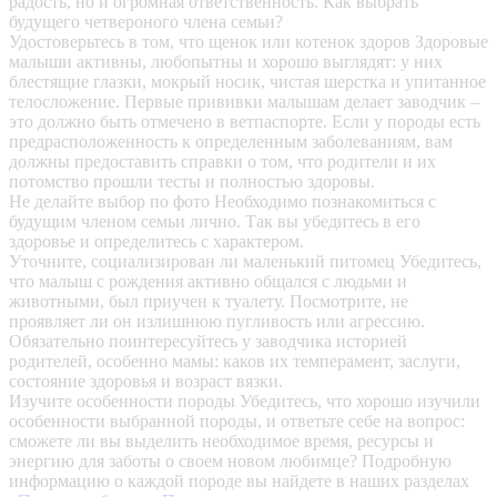
радость, но и огромная ответственность. Как выбрать
будущего четвероного члена семьи?
Удостоверьтесь в том, что щенок или котенок здоров
Здоровые
малыши активны, любопытны и хорошо выглядят: у них
блестящие глазки, мокрый носик, чистая шерстка и упитанное
телосложение. Первые прививки малышам делает заводчик –
это должно быть отмечено в ветпаспорте. Если у породы есть
предрасположенность к определенным заболеваниям, вам
должны предоставить справки о том, что родители и их
потомство прошли тесты и полностью здоровы.
Не делайте выбор по фото
Необходимо познакомиться с
будущим членом семьи лично. Так вы убедитесь в его
здоровье и определитесь с характером.
Уточните, социализирован ли маленький питомец
Убедитесь,
что малыш с рождения активно общался с людьми и
животными, был приучен к туалету. Посмотрите, не
проявляет ли он излишнюю пугливость или агрессию.
Обязательно поинтересуйтесь у заводчика историей
родителей, особенно мамы: каков их темперамент, заслуги,
состояние здоровья и возраст вязки.
Изучите особенности породы
Убедитесь, что хорошо изучили
особенности выбранной породы, и ответьте себе на вопрос:
сможете ли вы выделить необходимое время, ресурсы и
энергию для заботы о своем новом любимце? Подробную
информацию о каждой породе вы найдете в наших разделах