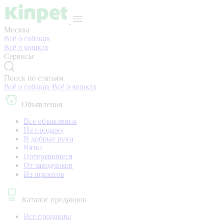
Москва
Всё о собаках
Всё о кошках
Сервисы
Поиск по статьям
Всё о собаках
Всё о кошках
Объявления
Все объявления
На продажу
В добрые руки
Вязка
Потерявшиеся
От заводчиков
Из приютов
Каталог продавцов
Все продавцы