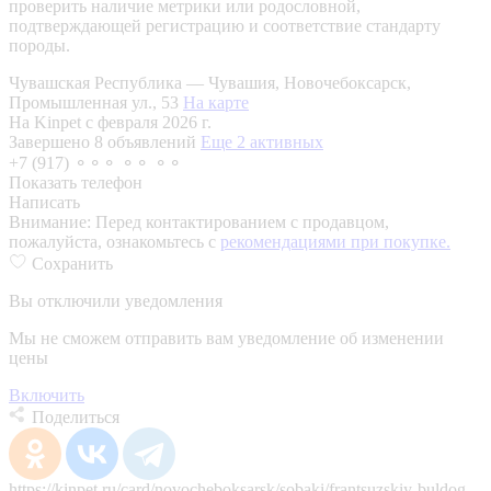
проверить наличие метрики или родословной,
подтверждающей регистрацию и соответствие стандарту
породы.
Чувашская Республика — Чувашия, Новочебоксарск,
Промышленная ул., 53
На карте
На Kinpet c февраля 2026 г.
Завершено 8 объявлений
Еще 2 активных
+7 (917) ⚬⚬⚬ ⚬⚬ ⚬⚬
Показать телефон
Написать
Внимание:
Перед контактированием с продавцом,
пожалуйста, ознакомьтесь с
рекомендациями при покупке.
Сохранить
Вы отключили уведомления
Мы не сможем отправить вам уведомление об изменении
цены
Включить
Поделиться
https://kinpet.ru/card/novocheboksarsk/sobaki/frantsuzskiy-buldog-