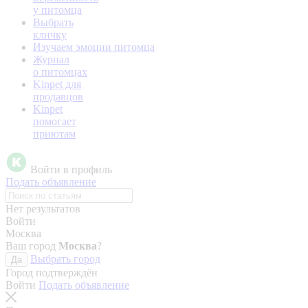
у питомца
Выбрать
кличку
Изучаем эмоции питомца
Журнал
о питомцах
Kinpet для
продавцов
Kinpet
помогает
приютам
Войти в профиль
Подать объявление
Нет результатов
Войти
Москва
Ваш город
Москва
?
Выбрать город
Да
Город подтверждён
Войти
Подать объявление