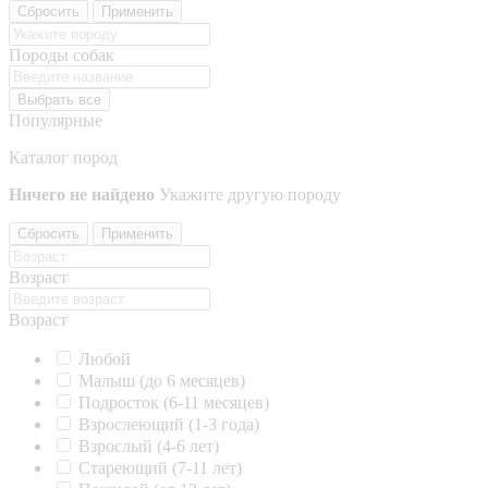
Сбросить
Применить
Породы собак
Выбрать все
Популярные
Каталог пород
Ничего не найдено
Укажите другую породу
Сбросить
Применить
Возраст
Возраст
Любой
Малыш (до 6 месяцев)
Подросток (6-11 месяцев)
Взрослеющий (1-3 года)
Взрослый (4-6 лет)
Стареющий (7-11 лет)