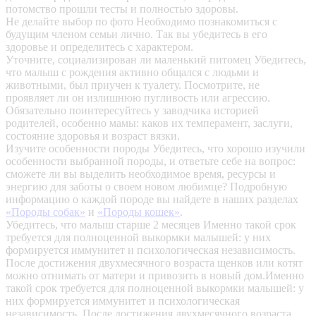
потомство прошли тесты и полностью здоровы.
Не делайте выбор по фото
Необходимо познакомиться с
будущим членом семьи лично. Так вы убедитесь в его
здоровье и определитесь с характером.
Уточните, социализирован ли маленький питомец
Убедитесь,
что малыш с рождения активно общался с людьми и
животными, был приучен к туалету. Посмотрите, не
проявляет ли он излишнюю пугливость или агрессию.
Обязательно поинтересуйтесь у заводчика историей
родителей, особенно мамы: каков их темперамент, заслуги,
состояние здоровья и возраст вязки.
Изучите особенности породы
Убедитесь, что хорошо изучили
особенности выбранной породы, и ответьте себе на вопрос:
сможете ли вы выделить необходимое время, ресурсы и
энергию для заботы о своем новом любимце? Подробную
информацию о каждой породе вы найдете в наших разделах
«Породы собак»
и
«Породы кошек»
.
Убедитесь, что малыш старше 2 месяцев
Именно такой срок
требуется для полноценной выкормки малышей: у них
формируется иммунитет и психологическая независимость.
После достижения двухмесячного возраста щенков или котят
можно отнимать от матери и привозить в новый дом.Именно
такой срок требуется для полноценной выкормки малышей: у
них формируется иммунитет и психологическая
независимость. После достижения двухмесячного возраста