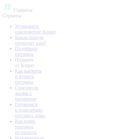
Сервисы
Сервисы
Установите
приложение Kinpet
Какая порода
подходит вам?
Подобрать
питомца
Подарки
от Kinpet
Как выбрать
и купить
питомца
Симулятор
жизни с
питомцем
Готовимся
к появлению
питомца дома
Как взять
питомца
из приюта
Беременность