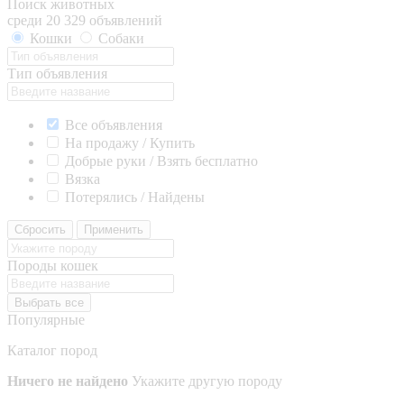
Поиск животных
среди 20 329 объявлений
Кошки
Собаки
Тип объявления
Все объявления
На продажу / Купить
Добрые руки / Взять бесплатно
Вязка
Потерялись / Найдены
Сбросить
Применить
Породы кошек
Выбрать все
Популярные
Каталог пород
Ничего не найдено
Укажите другую породу