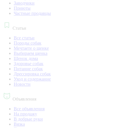
Заводчики
Приюты
Частные продавцы
Статьи
Все статьи
Породы собак
Мечтаете о щенке
Выбираем щенка
Щенок дома
Здоровье собак
Питание собак
Дрессировка собак
Уход и содержание
Новости
Объявления
Все объявления
На продажу
В добрые руки
Вязка