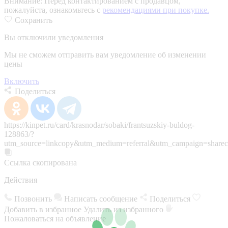
Внимание:
Перед контактированием с продавцом,
пожалуйста, ознакомьтесь с
рекомендациями при покупке.
Сохранить
Вы отключили уведомления
Мы не сможем отправить вам уведомление об изменении
цены
Включить
Поделиться
https://kinpet.ru/card/krasnodar/sobaki/frantsuzskiy-buldog-
128863/?
utm_source=linkcopy&utm_medium=referral&utm_campaign=sharec
Ссылка скопирована
Действия
Позвонить
Написать сообщение
Поделиться
Добавить в избранное
Удалить из избранного
Пожаловаться на объявление