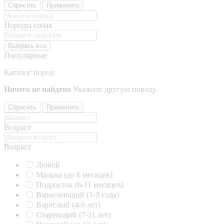
Сбросить
Применить
Породы собак
Выбрать все
Популярные
Каталог пород
Ничего не найдено
Укажите другую породу
Сбросить
Применить
Возраст
Возраст
Любой
Малыш (до 6 месяцев)
Подросток (6-11 месяцев)
Взрослеющий (1-3 года)
Взрослый (4-6 лет)
Стареющий (7-11 лет)