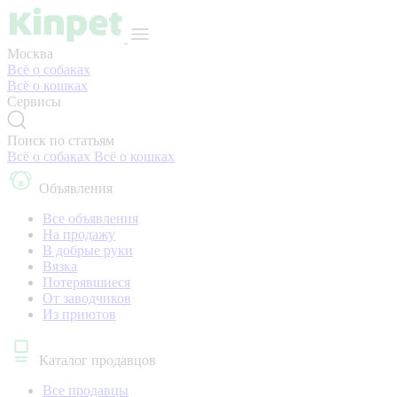
Москва
Всё о собаках
Всё о кошках
Сервисы
Поиск по статьям
Всё о собаках
Всё о кошках
Объявления
Все объявления
На продажу
В добрые руки
Вязка
Потерявшиеся
От заводчиков
Из приютов
Каталог продавцов
Все продавцы