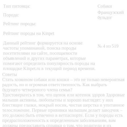
Тип питомца:
Собаки
Французский
Порода:
бульдог
Рейтинг породы:
Рейтинг породы на Kinpet
Данный рейтинг формируется на основе
№ 4 из 519
частоты упоминаний, поиска породы
посетителями на сайте, посещаемости
объявлений и других параметрах, которые
помогают определить популярность породы на
площадке Kinpet.ru в текущий период времени.
Советы
Стать хозяином собаки или кошки – это не только невероятная
радость, но и огромная ответственность. Как выбрать
будущего четвероного члена семьи?
Удостоверьтесь в том, что щенок или котенок здоров
Здоровые
малыши активны, любопытны и хорошо выглядят: у них
блестящие глазки, мокрый носик, чистая шерстка и упитанное
телосложение. Первые прививки малышам делает заводчик –
это должно быть отмечено в ветпаспорте. Если у породы есть
предрасположенность к определенным заболеваниям, вам
должны предоставить справки о том, что родители и их