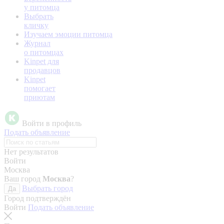
у питомца
Выбрать
кличку
Изучаем эмоции питомца
Журнал
о питомцах
Kinpet для
продавцов
Kinpet
помогает
приютам
Войти в профиль
Подать объявление
Нет результатов
Войти
Москва
Ваш город
Москва
?
Выбрать город
Да
Город подтверждён
Войти
Подать объявление