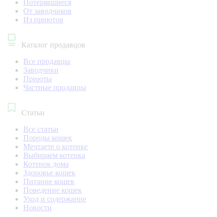
Потерявшиеся
От заводчиков
Из приютов
Каталог продавцов
Все продавцы
Заводчики
Приюты
Частные продавцы
Статьи
Все статьи
Породы кошек
Мечтаете о котенке
Выбираем котенка
Котенок дома
Здоровье кошек
Питание кошек
Поведение кошек
Уход и содержание
Новости