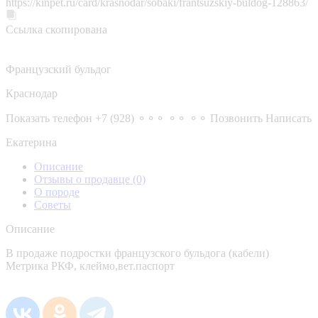
https://kinpet.ru/card/krasnodar/sobaki/frantsuzskiy-buldog-128863/
Ссылка скопирована
Французский бульдог
Краснодар
Показать телефон
+7 (928) ⚬⚬⚬ ⚬⚬ ⚬⚬
Позвонить
Написать
Екатерина
Описание
Отзывы о продавце
(0)
О породе
Советы
Описание
В продаже подростки французского бульдога (кабели)
Метрика РКФ, клеймо,вет.паспорт