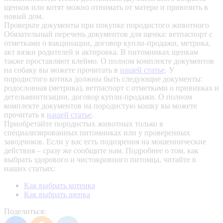
щенков или котят можно отнимать от матери и привозить в
новый дом.
Проверьте документы при покупке породистого животного
Обязательный перечень документов для щенка: ветпаспорт с
отметками о вакцинации, договор купли-продажи, метрика,
акт вязки родителей и актировка. В питомниках щенкам
также проставляют клеймо. О полном комплекте документов
на собаку вы можете прочитать в
нашей статье
.
У
породистого котика должны быть следующие документы:
родословная (метрика), ветпаспорт с отметками о прививках и
дегельминтизации, договор купли-продажи. О полном
комплекте документов на породистую кошку вы можете
прочитать в
нашей статье
.
Приобретайте породистых животных только в
специализированных питомниках или у проверенных
заводчиков. Если у вас есть подозрения на мошеннические
действия – сразу же сообщите нам.
Подробнее о том, как
выбрать здорового и чистокровного питомца, читайте в
наших статьях:
Как выбрать котенка
Как выбрать щенка
Поделиться: