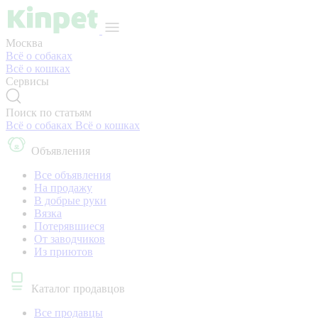
Москва
Всё о собаках
Всё о кошках
Сервисы
Поиск по статьям
Всё о собаках
Всё о кошках
Объявления
Все объявления
На продажу
В добрые руки
Вязка
Потерявшиеся
От заводчиков
Из приютов
Каталог продавцов
Все продавцы