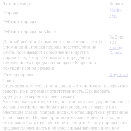
Тип питомца:
Кошки
Мейн-
Порода:
кун
Рейтинг породы:
Рейтинг породы на Kinpet
№ 2 из
Данный рейтинг формируется на основе частоты
121
упоминаний, поиска породы посетителями на
Пород
сайте, посещаемости объявлений и других
Кошек
параметрах, которые помогают определить
популярность породы на площадке Kinpet.ru в
текущий период времени.
Размер породы:
Крупные
Советы
Стать хозяином собаки или кошки – это не только невероятная
радость, но и огромная ответственность. Как выбрать
будущего четвероного члена семьи?
Удостоверьтесь в том, что щенок или котенок здоров
Здоровые
малыши активны, любопытны и хорошо выглядят: у них
блестящие глазки, мокрый носик, чистая шерстка и упитанное
телосложение. Первые прививки малышам делает заводчик –
это должно быть отмечено в ветпаспорте. Если у породы есть
предрасположенность к определенным заболеваниям, вам