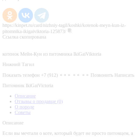
https://kinpet.ru/card/nizhniy-tagil/koshki/kotenok-meyn-kun-iz-
pitomnika-ikigaiviktoria-125873/
Ссылка скопирована
котенок Мейн-Кун из питомника IkiGaiViktoria
Нижний Тагил
Показать телефон
+7 (912) ⚬⚬⚬ ⚬⚬ ⚬⚬
Позвонить
Написать
Питомник IkiGaiVictoria
Описание
Отзывы о продавце
(0)
О породе
Советы
Описание
Если вы мечтали о коте, который будет не просто питомцем, а