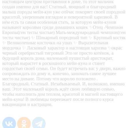
настоящим центром притяжения в доме, то этот мальчик
создан именно для вас! Статный, мощный и благородный
малыш породы мейн-кун уже сейчас покоряет своей породной
красотой, уверенным взглядом и невероятной харизмой. В
нём есть та самая особенная стать, за которую мейн-кунов
называют королями среди домашних кошек ✨Отец -Чемпион
Европы(ген тесты чистые) Мать-международный чемпион(ген
тесты чистые) ✨ Шикарный породный тип ✨ Крупный костяк
✨ Великолепные кисточки на ушах ✨ Выразительная
мордочка ✨ Ласковый характер и настоящая харизма ✨окрас
черный серебристый тигровый Это не просто котёнок, а
будущий король дома, маленький пушистый аристократ,
который вырастет в роскошного мейн-куна и станет
гордостью своей семьи. Он будет встречать вас у двери, важно
сопровождать по дому и, конечно, занимать самое лучшее
место на диване. Потому что королю положено .
Благородный. Статный. Незабываемый. И, возможно, именно
ваш. Этот маленький король ждёт свою любящую семью,
чтобы наполнить дом теплом, красотой и магией настоящего
мейн-куна! В любимцы переезжает после полного курса
вакцинации и кастрации.