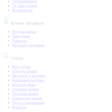
Потерявшиеся
От заводчиков
Из приютов
Каталог продавцов
Все продавцы
Заводчики
Приюты
Частные продавцы
Статьи
Все статьи
Породы кошек
Мечтаете о котенке
Выбираем котенка
Котенок дома
Здоровье кошек
Питание кошек
Поведение кошек
Уход и содержание
Новости