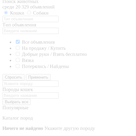
Поиск животных
среди 20 329 объявлений
Кошки
Собаки
Тип объявления
Все объявления
На продажу / Купить
Добрые руки / Взять бесплатно
Вязка
Потерялись / Найдены
Сбросить
Применить
Породы кошек
Выбрать все
Популярные
Каталог пород
Ничего не найдено
Укажите другую породу