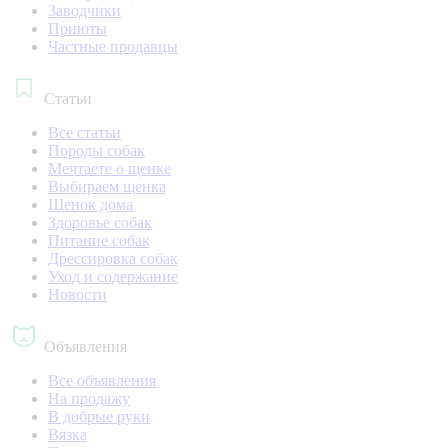
Заводчики
Приюты
Частные продавцы
Статьи
Все статьи
Породы собак
Мечтаете о щенке
Выбираем щенка
Щенок дома
Здоровье собак
Питание собак
Дрессировка собак
Уход и содержание
Новости
Объявления
Все объявления
На продажу
В добрые руки
Вязка