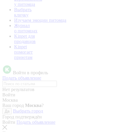
у питомца
Выбрать
кличку
Изучаем эмоции питомца
Журнал
о питомцах
Kinpet для
продавцов
Kinpet
помогает
приютам
Войти в профиль
Подать объявление
Нет результатов
Войти
Москва
Ваш город
Москва
?
Выбрать город
Да
Город подтверждён
Войти
Подать объявление