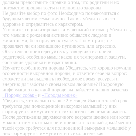
должны предоставить справки о том, что родители и их
потомство прошли тесты и полностью здоровы.
Не делайте выбор по фото
Необходимо познакомиться с
будущим членом семьи лично. Так вы убедитесь в его
здоровье и определитесь с характером.
Уточните, социализирован ли маленький питомец
Убедитесь,
что малыш с рождения активно общался с людьми и
животными, был приучен к туалету. Посмотрите, не
проявляет ли он излишнюю пугливость или агрессию.
Обязательно поинтересуйтесь у заводчика историей
родителей, особенно мамы: каков их темперамент, заслуги,
состояние здоровья и возраст вязки.
Изучите особенности породы
Убедитесь, что хорошо изучили
особенности выбранной породы, и ответьте себе на вопрос:
сможете ли вы выделить необходимое время, ресурсы и
энергию для заботы о своем новом любимце? Подробную
информацию о каждой породе вы найдете в наших разделах
«Породы собак»
и
«Породы кошек»
.
Убедитесь, что малыш старше 2 месяцев
Именно такой срок
требуется для полноценной выкормки малышей: у них
формируется иммунитет и психологическая независимость.
После достижения двухмесячного возраста щенков или котят
можно отнимать от матери и привозить в новый дом.Именно
такой срок требуется для полноценной выкормки малышей: у
них формируется иммунитет и психологическая