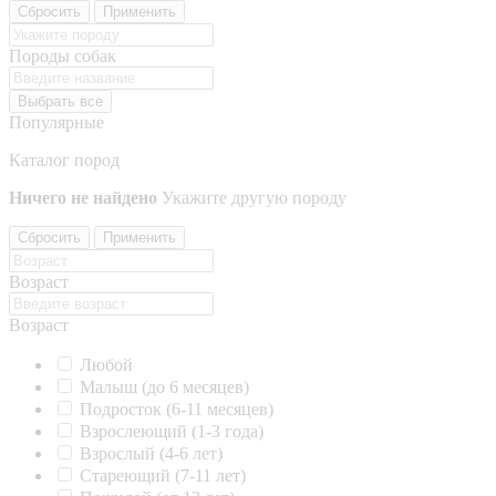
Сбросить
Применить
Породы собак
Выбрать все
Популярные
Каталог пород
Ничего не найдено
Укажите другую породу
Сбросить
Применить
Возраст
Возраст
Любой
Малыш (до 6 месяцев)
Подросток (6-11 месяцев)
Взрослеющий (1-3 года)
Взрослый (4-6 лет)
Стареющий (7-11 лет)