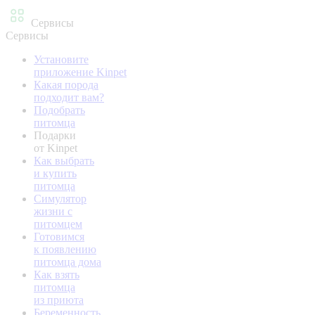
Сервисы
Сервисы
Установите
приложение Kinpet
Какая порода
подходит вам?
Подобрать
питомца
Подарки
от Kinpet
Как выбрать
и купить
питомца
Симулятор
жизни с
питомцем
Готовимся
к появлению
питомца дома
Как взять
питомца
из приюта
Беременность