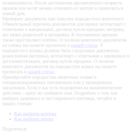
независимость. После достижения двухмесячного возраста
щенков или котят можно отнимать от матери и привозить в
новый дом.
Проверьте документы при покупке породистого животного
Обязательный перечень документов для щенка: ветпаспорт с
отметками о вакцинации, договор купли-продажи, метрика,
акт вязки родителей и актировка. В питомниках щенкам
также проставляют клеймо. О полном комплекте документов
на собаку вы можете прочитать в
нашей статье
.
У
породистого котика должны быть следующие документы:
родословная (метрика), ветпаспорт с отметками о прививках и
дегельминтизации, договор купли-продажи. О полном
комплекте документов на породистую кошку вы можете
прочитать в
нашей статье
.
Приобретайте породистых животных только в
специализированных питомниках или у проверенных
заводчиков. Если у вас есть подозрения на мошеннические
действия – сразу же сообщите нам.
Подробнее о том, как
выбрать здорового и чистокровного питомца, читайте в
наших статьях:
Как выбрать котенка
Как выбрать щенка
Поделиться: