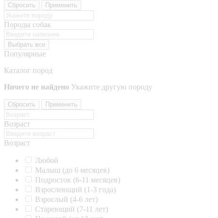
Сбросить
Применить
Породы собак
Выбрать все
Популярные
Каталог пород
Ничего не найдено
Укажите другую породу
Сбросить
Применить
Возраст
Возраст
Любой
Малыш (до 6 месяцев)
Подросток (6-11 месяцев)
Взрослеющий (1-3 года)
Взрослый (4-6 лет)
Стареющий (7-11 лет)