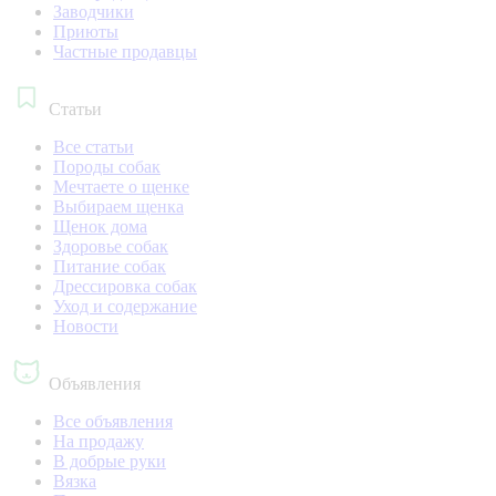
Заводчики
Приюты
Частные продавцы
Статьи
Все статьи
Породы собак
Мечтаете о щенке
Выбираем щенка
Щенок дома
Здоровье собак
Питание собак
Дрессировка собак
Уход и содержание
Новости
Объявления
Все объявления
На продажу
В добрые руки
Вязка