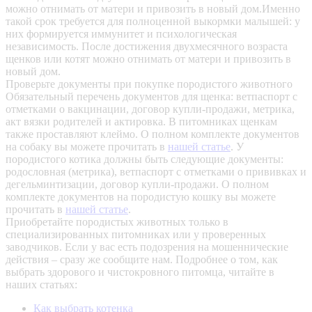
можно отнимать от матери и привозить в новый дом.Именно
такой срок требуется для полноценной выкормки малышей: у
них формируется иммунитет и психологическая
независимость. После достижения двухмесячного возраста
щенков или котят можно отнимать от матери и привозить в
новый дом.
Проверьте документы при покупке породистого животного
Обязательный перечень документов для щенка: ветпаспорт с
отметками о вакцинации, договор купли-продажи, метрика,
акт вязки родителей и актировка. В питомниках щенкам
также проставляют клеймо. О полном комплекте документов
на собаку вы можете прочитать в
нашей статье
.
У
породистого котика должны быть следующие документы:
родословная (метрика), ветпаспорт с отметками о прививках и
дегельминтизации, договор купли-продажи. О полном
комплекте документов на породистую кошку вы можете
прочитать в
нашей статье
.
Приобретайте породистых животных только в
специализированных питомниках или у проверенных
заводчиков. Если у вас есть подозрения на мошеннические
действия – сразу же сообщите нам.
Подробнее о том, как
выбрать здорового и чистокровного питомца, читайте в
наших статьях:
Как выбрать котенка