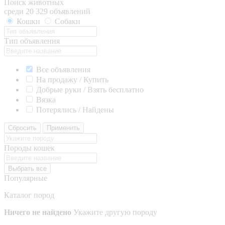
Поиск животных
среди 20 329 объявлений
Кошки
Собаки
Тип объявления
Все объявления
На продажу / Купить
Добрые руки / Взять бесплатно
Вязка
Потерялись / Найдены
Сбросить
Применить
Породы кошек
Выбрать все
Популярные
Каталог пород
Ничего не найдено
Укажите другую породу