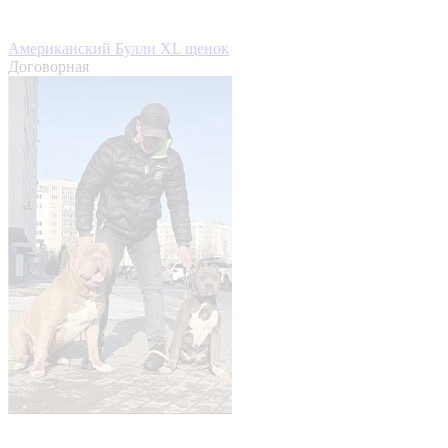
Американский Булли XL щенок
Договорная