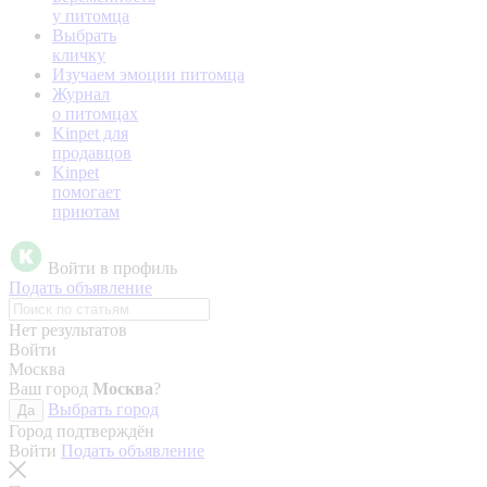
у питомца
Выбрать
кличку
Изучаем эмоции питомца
Журнал
о питомцах
Kinpet для
продавцов
Kinpet
помогает
приютам
Войти в профиль
Подать объявление
Нет результатов
Войти
Москва
Ваш город
Москва
?
Выбрать город
Да
Город подтверждён
Войти
Подать объявление