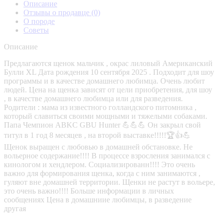
Описание
Отзывы о продавце
(0)
О породе
Советы
Описание
Предлагаются щенок мальчик , окрас лиловый Американский
Булли XL Дата рождения 10 сентября 2025 . Подходит для шоу
программы и в качестве домашнего любимца. Очень любит
людей. Цена на щенка зависят от цели приобретения, для шоу
, в качестве домашнего любимца или для разведения.
Родители : мама из известного голландского питомника ,
который славиться своими мощными и тяжелыми собаками.
Папа Чемпион ABKC GBU Hunter 💪💪💪 Он закрыл свой
титул в 1 год 8 месяцев , на второй выставке!!!!!🏆👍💪
Щенок выращен с любовью в домашней обстановке. Не
вольерное содержание!!!! В процессе взросления занимался с
кинологом и хендлером. Социализированн!!!! Это очень
важно для формирования щенка, когда с ним занимаются ,
гуляют вне домашней территории. Щенки не растут в вольере,
это очень важно!!!! Больше информации в личных
сообщениях Цена в домашниие любимцы, в разведение
другая