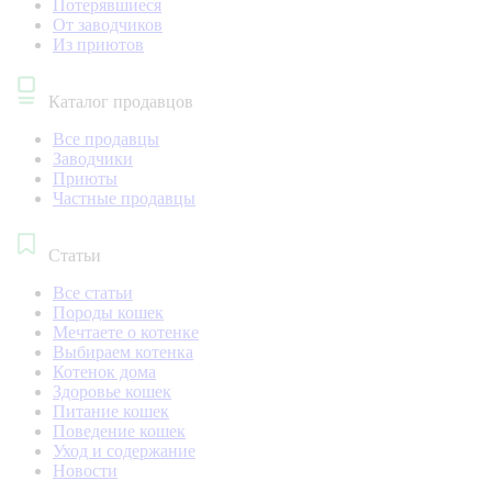
Потерявшиеся
От заводчиков
Из приютов
Каталог продавцов
Все продавцы
Заводчики
Приюты
Частные продавцы
Статьи
Все статьи
Породы кошек
Мечтаете о котенке
Выбираем котенка
Котенок дома
Здоровье кошек
Питание кошек
Поведение кошек
Уход и содержание
Новости