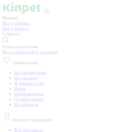
Москва
Всё о собаках
Всё о кошках
Сервисы
Поиск по статьям
Всё о собаках
Всё о кошках
Объявления
Все объявления
На продажу
В добрые руки
Вязка
Потерявшиеся
От заводчиков
Из приютов
Каталог продавцов
Все продавцы