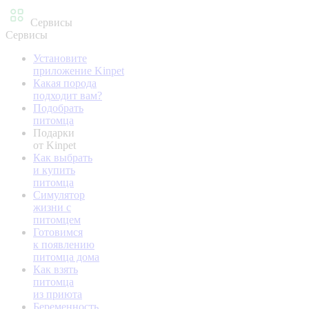
Сервисы
Сервисы
Установите
приложение Kinpet
Какая порода
подходит вам?
Подобрать
питомца
Подарки
от Kinpet
Как выбрать
и купить
питомца
Симулятор
жизни с
питомцем
Готовимся
к появлению
питомца дома
Как взять
питомца
из приюта
Беременность