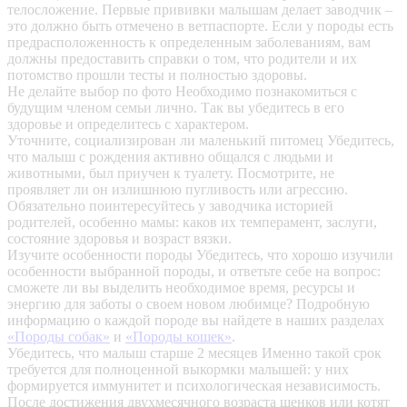
телосложение. Первые прививки малышам делает заводчик –
это должно быть отмечено в ветпаспорте. Если у породы есть
предрасположенность к определенным заболеваниям, вам
должны предоставить справки о том, что родители и их
потомство прошли тесты и полностью здоровы.
Не делайте выбор по фото
Необходимо познакомиться с
будущим членом семьи лично. Так вы убедитесь в его
здоровье и определитесь с характером.
Уточните, социализирован ли маленький питомец
Убедитесь,
что малыш с рождения активно общался с людьми и
животными, был приучен к туалету. Посмотрите, не
проявляет ли он излишнюю пугливость или агрессию.
Обязательно поинтересуйтесь у заводчика историей
родителей, особенно мамы: каков их темперамент, заслуги,
состояние здоровья и возраст вязки.
Изучите особенности породы
Убедитесь, что хорошо изучили
особенности выбранной породы, и ответьте себе на вопрос:
сможете ли вы выделить необходимое время, ресурсы и
энергию для заботы о своем новом любимце? Подробную
информацию о каждой породе вы найдете в наших разделах
«Породы собак»
и
«Породы кошек»
.
Убедитесь, что малыш старше 2 месяцев
Именно такой срок
требуется для полноценной выкормки малышей: у них
формируется иммунитет и психологическая независимость.
После достижения двухмесячного возраста щенков или котят