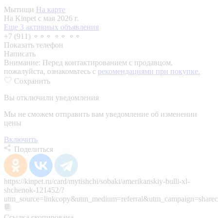
Мытищи
На карте
На Kinpet c мая 2026 г.
Еще 3 активных объявления
+7 (911) ⚬⚬⚬ ⚬⚬ ⚬⚬
Показать телефон
Написать
Внимание:
Перед контактированием с продавцом,
пожалуйста, ознакомьтесь с
рекомендациями при покупке.
Сохранить
Вы отключили уведомления
Мы не сможем отправить вам уведомление об изменении
цены
Включить
Поделиться
https://kinpet.ru/card/mytishchi/sobaki/amerikanskiy-bulli-xl-
shchenok-121452/?
utm_source=linkcopy&utm_medium=referral&utm_campaign=sharec
Ссылка скопирована