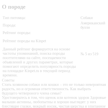
О породе
Тип питомца:
Собаки
Американский
Порода:
булли
Рейтинг породы:
Рейтинг породы на Kinpet
Данный рейтинг формируется на основе
частоты упоминаний, поиска породы
№ 5 из 519
посетителями на сайте, посещаемости
объявлений и других параметрах, которые
помогают определить популярность породы
на площадке Kinpet.ru в текущий период
времени.
Советы
Стать хозяином собаки или кошки – это не только невероятная
радость, но и огромная ответственность. Как выбрать
будущего четвероного члена семьи?
Удостоверьтесь в том, что щенок или котенок здоров
Здоровые
малыши активны, любопытны и хорошо выглядят: у них
блестящие глазки, мокрый носик, чистая шерстка и упитанное