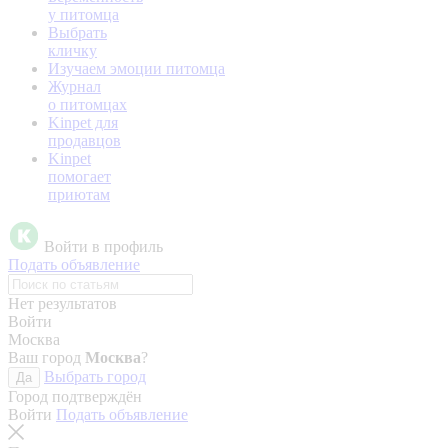
у питомца
Выбрать
кличку
Изучаем эмоции питомца
Журнал
о питомцах
Kinpet для
продавцов
Kinpet
помогает
приютам
Войти в профиль
Подать объявление
Нет результатов
Войти
Москва
Ваш город
Москва
?
Выбрать город
Да
Город подтверждён
Войти
Подать объявление