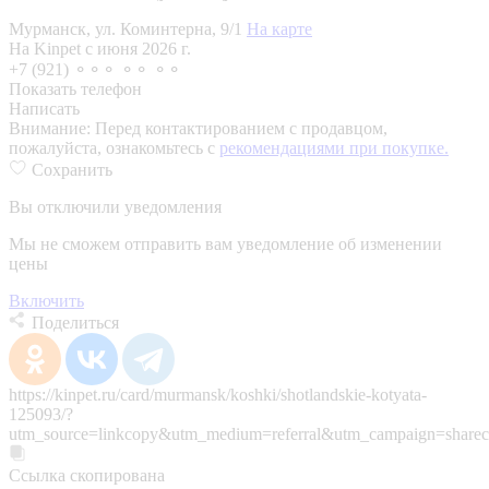
Мурманск, ул. Коминтерна, 9/1
На карте
На Kinpet c июня 2026 г.
+7 (921) ⚬⚬⚬ ⚬⚬ ⚬⚬
Показать телефон
Написать
Внимание:
Перед контактированием с продавцом,
пожалуйста, ознакомьтесь с
рекомендациями при покупке.
Сохранить
Вы отключили уведомления
Мы не сможем отправить вам уведомление об изменении
цены
Включить
Поделиться
https://kinpet.ru/card/murmansk/koshki/shotlandskie-kotyata-
125093/?
utm_source=linkcopy&utm_medium=referral&utm_campaign=sharec
Ссылка скопирована