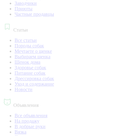
Заводчики
Приюты
Частные продавцы
Статьи
Все статьи
Породы собак
Мечтаете о щенке
Выбираем щенка
Щенок дома
Здоровье собак
Питание собак
Дрессировка собак
Уход и содержание
Новости
Объявления
Все объявления
На продажу
В добрые руки
Вязка