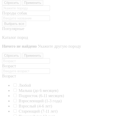
Сбросить
Применить
Породы собак
Выбрать все
Популярные
Каталог пород
Ничего не найдено
Укажите другую породу
Сбросить
Применить
Возраст
Возраст
Любой
Малыш (до 6 месяцев)
Подросток (6-11 месяцев)
Взрослеющий (1-3 года)
Взрослый (4-6 лет)
Стареющий (7-11 лет)