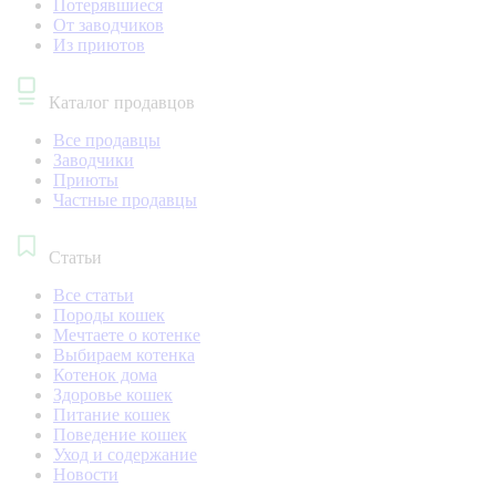
Потерявшиеся
От заводчиков
Из приютов
Каталог продавцов
Все продавцы
Заводчики
Приюты
Частные продавцы
Статьи
Все статьи
Породы кошек
Мечтаете о котенке
Выбираем котенка
Котенок дома
Здоровье кошек
Питание кошек
Поведение кошек
Уход и содержание
Новости