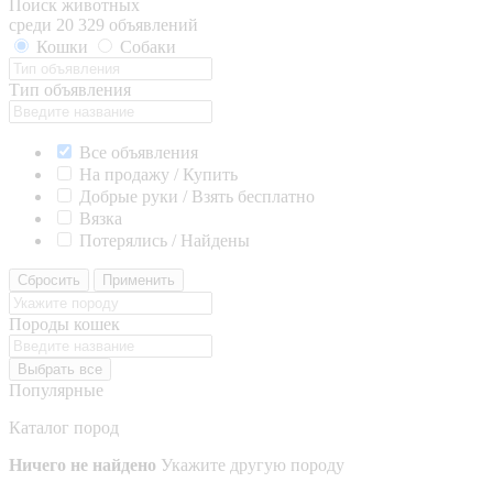
Поиск животных
среди 20 329 объявлений
Кошки
Собаки
Тип объявления
Все объявления
На продажу / Купить
Добрые руки / Взять бесплатно
Вязка
Потерялись / Найдены
Сбросить
Применить
Породы кошек
Выбрать все
Популярные
Каталог пород
Ничего не найдено
Укажите другую породу