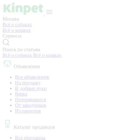
Москва
Всё о собаках
Всё о кошках
Сервисы
Поиск по статьям
Всё о собаках
Всё о кошках
Объявления
Все объявления
На продажу
В добрые руки
Вязка
Потерявшиеся
От заводчиков
Из приютов
Каталог продавцов
Все продавцы