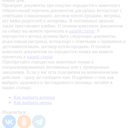
новый дом.
Проверьте документы при покупке породистого животного
Обязательный перечень документов для щенка: ветпаспорт с
отметками о вакцинации, договор купли-продажи, метрика,
акт вязки родителей и актировка. В питомниках щенкам
также проставляют клеймо. О полном комплекте документов
на собаку вы можете прочитать в
нашей статье
.
У
породистого котика должны быть следующие документы:
родословная (метрика), ветпаспорт с отметками о прививках и
дегельминтизации, договор купли-продажи. О полном
комплекте документов на породистую кошку вы можете
прочитать в
нашей статье
.
Приобретайте породистых животных только в
специализированных питомниках или у проверенных
заводчиков. Если у вас есть подозрения на мошеннические
действия – сразу же сообщите нам.
Подробнее о том, как
выбрать здорового и чистокровного питомца, читайте в
наших статьях:
Как выбрать котенка
Как выбрать щенка
Поделиться: