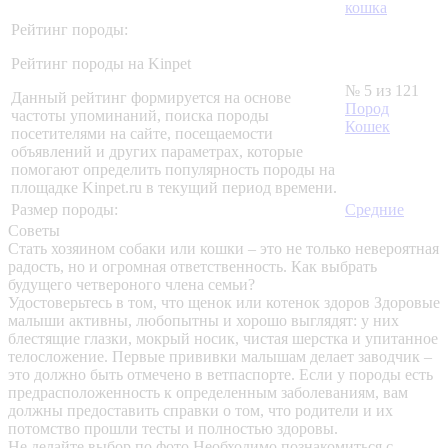
кошка
Рейтинг породы:
Рейтинг породы на Kinpet
№ 5 из 121
Данный рейтинг формируется на основе
Пород
частоты упоминаний, поиска породы
Кошек
посетителями на сайте, посещаемости
объявлений и других параметрах, которые
помогают определить популярность породы на
площадке Kinpet.ru в текущий период времени.
Размер породы:
Средние
Советы
Стать хозяином собаки или кошки – это не только невероятная
радость, но и огромная ответственность. Как выбрать
будущего четвероного члена семьи?
Удостоверьтесь в том, что щенок или котенок здоров
Здоровые
малыши активны, любопытны и хорошо выглядят: у них
блестящие глазки, мокрый носик, чистая шерстка и упитанное
телосложение. Первые прививки малышам делает заводчик –
это должно быть отмечено в ветпаспорте. Если у породы есть
предрасположенность к определенным заболеваниям, вам
должны предоставить справки о том, что родители и их
потомство прошли тесты и полностью здоровы.
Не делайте выбор по фото
Необходимо познакомиться с