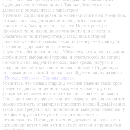
будущим членом семьи лично. Так вы убедитесь в его
здоровье и определитесь с характером.
Уточните, социализирован ли маленький питомец
Убедитесь,
что малыш с рождения активно общался с людьми и
животными, был приучен к туалету. Посмотрите, не
проявляет ли он излишнюю пугливость или агрессию.
Обязательно поинтересуйтесь у заводчика историей
родителей, особенно мамы: каков их темперамент, заслуги,
состояние здоровья и возраст вязки.
Изучите особенности породы
Убедитесь, что хорошо изучили
особенности выбранной породы, и ответьте себе на вопрос:
сможете ли вы выделить необходимое время, ресурсы и
энергию для заботы о своем новом любимце? Подробную
информацию о каждой породе вы найдете в наших разделах
«Породы собак»
и
«Породы кошек»
.
Убедитесь, что малыш старше 2 месяцев
Именно такой срок
требуется для полноценной выкормки малышей: у них
формируется иммунитет и психологическая независимость.
После достижения двухмесячного возраста щенков или котят
можно отнимать от матери и привозить в новый дом.Именно
такой срок требуется для полноценной выкормки малышей: у
них формируется иммунитет и психологическая
независимость. После достижения двухмесячного возраста
щенков или котят можно отнимать от матери и привозить в