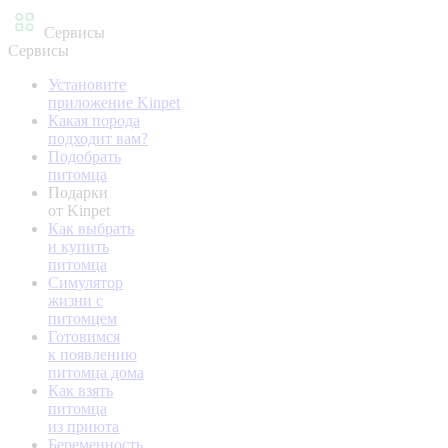
Сервисы
Сервисы
Установите
приложение Kinpet
Какая порода
подходит вам?
Подобрать
питомца
Подарки
от Kinpet
Как выбрать
и купить
питомца
Симулятор
жизни с
питомцем
Готовимся
к появлению
питомца дома
Как взять
питомца
из приюта
Беременность