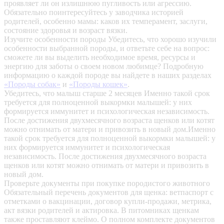
проявляет ли он излишнюю пугливость или агрессию.
Обязательно поинтересуйтесь у заводчика историей
родителей, особенно мамы: каков их темперамент, заслуги,
состояние здоровья и возраст вязки.
Изучите особенности породы
Убедитесь, что хорошо изучили
особенности выбранной породы, и ответьте себе на вопрос:
сможете ли вы выделить необходимое время, ресурсы и
энергию для заботы о своем новом любимце? Подробную
информацию о каждой породе вы найдете в наших разделах
«Породы собак»
и
«Породы кошек»
.
Убедитесь, что малыш старше 2 месяцев
Именно такой срок
требуется для полноценной выкормки малышей: у них
формируется иммунитет и психологическая независимость.
После достижения двухмесячного возраста щенков или котят
можно отнимать от матери и привозить в новый дом.Именно
такой срок требуется для полноценной выкормки малышей: у
них формируется иммунитет и психологическая
независимость. После достижения двухмесячного возраста
щенков или котят можно отнимать от матери и привозить в
новый дом.
Проверьте документы при покупке породистого животного
Обязательный перечень документов для щенка: ветпаспорт с
отметками о вакцинации, договор купли-продажи, метрика,
акт вязки родителей и актировка. В питомниках щенкам
также проставляют клеймо. О полном комплекте документов