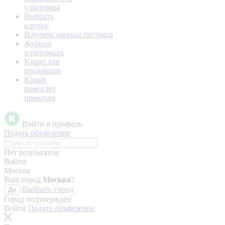
у питомца
Выбрать
кличку
Изучаем эмоции питомца
Журнал
о питомцах
Kinpet для
продавцов
Kinpet
помогает
приютам
Войти в профиль
Подать объявление
Нет результатов
Войти
Москва
Ваш город
Москва
?
Выбрать город
Да
Город подтверждён
Войти
Подать объявление