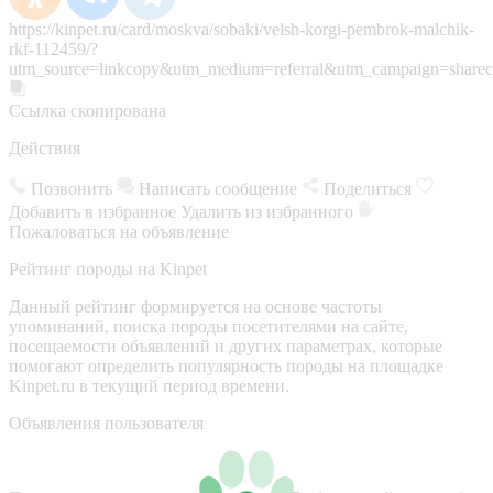
https://kinpet.ru/card/moskva/sobaki/velsh-korgi-pembrok-malchik-
rkf-112459/?
utm_source=linkcopy&utm_medium=referral&utm_campaign=sharec
Ссылка скопирована
Действия
Позвонить
Написать сообщение
Поделиться
Добавить в избранное
Удалить из избранного
Пожаловаться на объявление
Рейтинг породы на Kinpet
Данный рейтинг формируется на основе частоты
упоминаний, поиска породы посетителями на сайте,
посещаемости объявлений и других параметрах, которые
помогают определить популярность породы на площадке
Kinpet.ru в текущий период времени.
Объявления пользователя