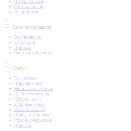
Потерявшиеся
От заводчиков
Из приютов
Каталог продавцов
Все продавцы
Заводчики
Приюты
Частные продавцы
Статьи
Все статьи
Породы кошек
Мечтаете о котенке
Выбираем котенка
Котенок дома
Здоровье кошек
Питание кошек
Поведение кошек
Уход и содержание
Новости