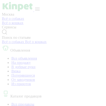
Москва
Всё о собаках
Всё о кошках
Сервисы
Поиск по статьям
Всё о собаках
Всё о кошках
Объявления
Все объявления
На продажу
В добрые руки
Вязка
Потерявшиеся
От заводчиков
Из приютов
Каталог продавцов
Все продавцы