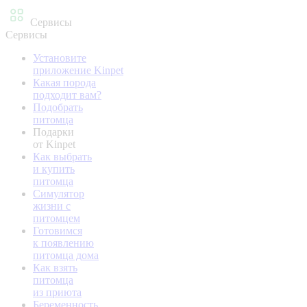
Сервисы
Сервисы
Установите
приложение Kinpet
Какая порода
подходит вам?
Подобрать
питомца
Подарки
от Kinpet
Как выбрать
и купить
питомца
Симулятор
жизни с
питомцем
Готовимся
к появлению
питомца дома
Как взять
питомца
из приюта
Беременность