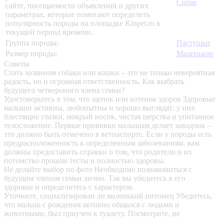
Собак
сайте, посещаемости объявлений и других
параметрах, которые помогают определить
популярность породы на площадке Kinpet.ru в
текущий период времени.
Группа породы:
Пастушьи
Размер породы:
Маленькие
Советы
Стать хозяином собаки или кошки – это не только невероятная
радость, но и огромная ответственность. Как выбрать
будущего четвероного члена семьи?
Удостоверьтесь в том, что щенок или котенок здоров
Здоровые
малыши активны, любопытны и хорошо выглядят: у них
блестящие глазки, мокрый носик, чистая шерстка и упитанное
телосложение. Первые прививки малышам делает заводчик –
это должно быть отмечено в ветпаспорте. Если у породы есть
предрасположенность к определенным заболеваниям, вам
должны предоставить справки о том, что родители и их
потомство прошли тесты и полностью здоровы.
Не делайте выбор по фото
Необходимо познакомиться с
будущим членом семьи лично. Так вы убедитесь в его
здоровье и определитесь с характером.
Уточните, социализирован ли маленький питомец
Убедитесь,
что малыш с рождения активно общался с людьми и
животными, был приучен к туалету. Посмотрите, не