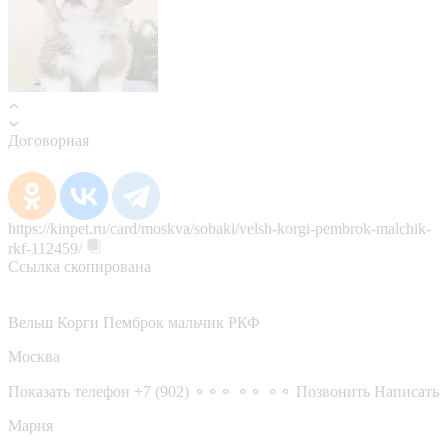
Договорная
https://kinpet.ru/card/moskva/sobaki/velsh-korgi-pembrok-malchik-
rkf-112459/
Ссылка скопирована
Вельш Корги Пемброк мальчик РКФ
Москва
Показать телефон
+7 (902) ⚬⚬⚬ ⚬⚬ ⚬⚬
Позвонить
Написать
Мария