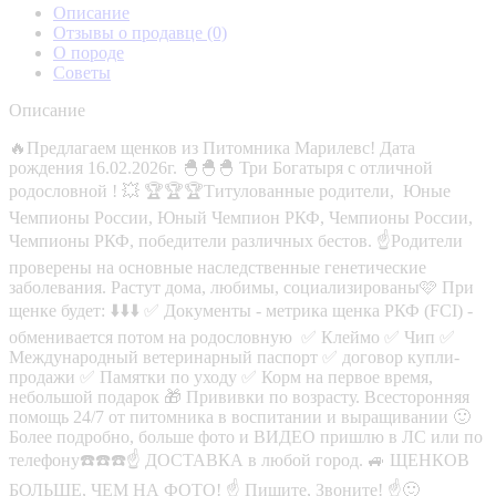
Описание
Отзывы о продавце
(0)
О породе
Советы
Описание
🔥Предлагаем щенков из Питомника Марилевс! Дата
рождения 16.02.2026г. 🐣🐣🐣 Три Богатыря с отличной
родословной ! 💥 🏆🏆🏆Титулованные родители, Юные
Чемпионы России, Юный Чемпион РКФ, Чемпионы России,
Чемпионы РКФ, победители различных бестов. ☝️Родители
проверены на основные наследственные генетические
заболевания. Растут дома, любимы, социализированы🩷 При
щенке будет: ⬇️⬇️⬇️ ✅ Документы - метрика щенка РКФ (FCI) -
обменивается потом на родословную ✅ Клеймо ✅ Чип ✅
Международный ветеринарный паспорт ✅ договор купли-
продажи ✅ Памятки по уходу ✅ Корм на первое время,
небольшой подарок 🎁 Прививки по возрасту. Всесторонняя
помощь 24/7 от питомника в воспитании и выращивании 🙂
Более подробно, больше фото и ВИДЕО пришлю в ЛС или по
телефону☎️☎️☎️☝️ ДОСТАВКА в любой город. 🚙 ЩЕНКОВ
БОЛЬШЕ, ЧЕМ НА ФОТО! ☝️ Пишите, Звоните! ☝🙂