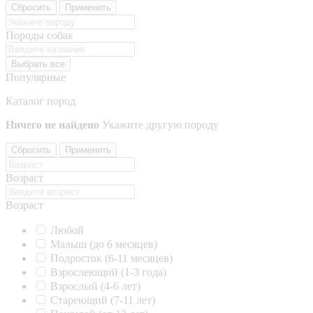
Сбросить
Применить
Породы собак
Выбрать все
Популярные
Каталог пород
Ничего не найдено
Укажите другую породу
Сбросить
Применить
Возраст
Возраст
Любой
Малыш (до 6 месяцев)
Подросток (6-11 месяцев)
Взрослеющий (1-3 года)
Взрослый (4-6 лет)
Стареющий (7-11 лет)