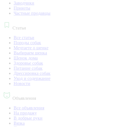
Заводчики
Приюты
Частные продавцы
Статьи
Все статьи
Породы собак
Мечтаете о щенке
Выбираем щенка
Щенок дома
Здоровье собак
Питание собак
Дрессировка собак
Уход и содержание
Новости
Объявления
Все объявления
На продажу
В добрые руки
Вязка