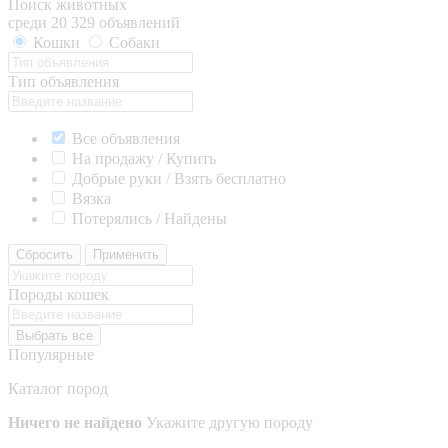
Поиск животных
среди 20 329 объявлений
Кошки
Собаки
Тип объявления
Все объявления
На продажу / Купить
Добрые руки / Взять бесплатно
Вязка
Потерялись / Найдены
Сбросить
Применить
Породы кошек
Выбрать все
Популярные
Каталог пород
Ничего не найдено
Укажите другую породу