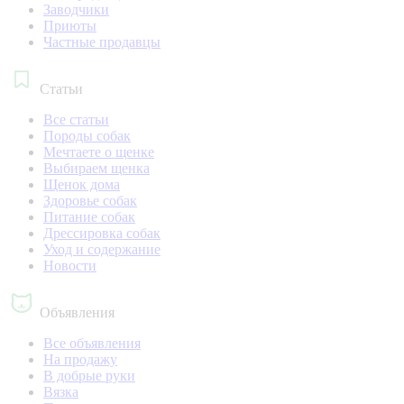
Заводчики
Приюты
Частные продавцы
Статьи
Все статьи
Породы собак
Мечтаете о щенке
Выбираем щенка
Щенок дома
Здоровье собак
Питание собак
Дрессировка собак
Уход и содержание
Новости
Объявления
Все объявления
На продажу
В добрые руки
Вязка