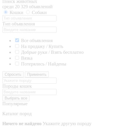
Поиск животных
среди 20 329 объявлений
Кошки
Собаки
Тип объявления
Все объявления
На продажу / Купить
Добрые руки / Взять бесплатно
Вязка
Потерялись / Найдены
Сбросить
Применить
Породы кошек
Выбрать все
Популярные
Каталог пород
Ничего не найдено
Укажите другую породу