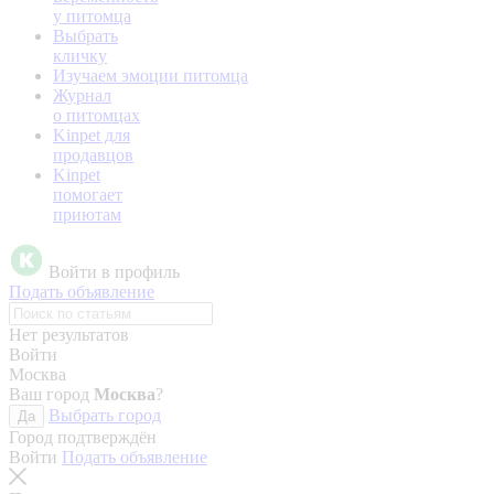
у питомца
Выбрать
кличку
Изучаем эмоции питомца
Журнал
о питомцах
Kinpet для
продавцов
Kinpet
помогает
приютам
Войти в профиль
Подать объявление
Нет результатов
Войти
Москва
Ваш город
Москва
?
Выбрать город
Да
Город подтверждён
Войти
Подать объявление