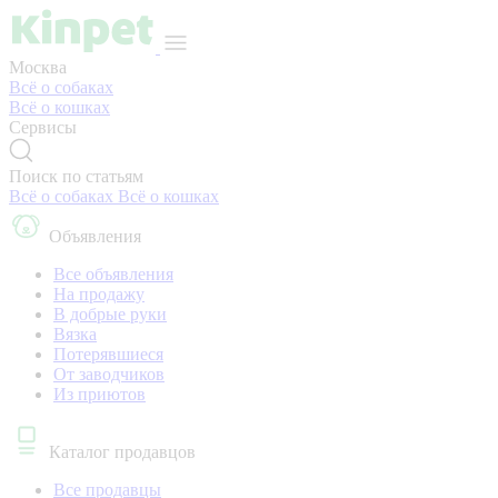
Москва
Всё о собаках
Всё о кошках
Сервисы
Поиск по статьям
Всё о собаках
Всё о кошках
Объявления
Все объявления
На продажу
В добрые руки
Вязка
Потерявшиеся
От заводчиков
Из приютов
Каталог продавцов
Все продавцы