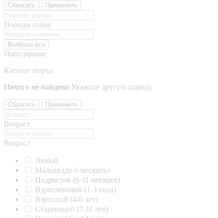
Сбросить
Применить
Породы собак
Выбрать все
Популярные
Каталог пород
Ничего не найдено
Укажите другую породу
Сбросить
Применить
Возраст
Возраст
Любой
Малыш (до 6 месяцев)
Подросток (6-11 месяцев)
Взрослеющий (1-3 года)
Взрослый (4-6 лет)
Стареющий (7-11 лет)