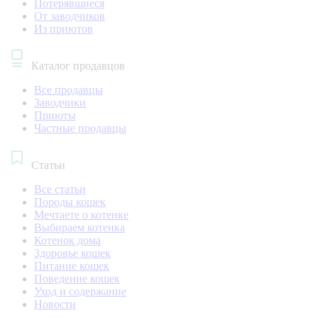
Потерявшиеся
От заводчиков
Из приютов
Каталог продавцов
Все продавцы
Заводчики
Приюты
Частные продавцы
Статьи
Все статьи
Породы кошек
Мечтаете о котенке
Выбираем котенка
Котенок дома
Здоровье кошек
Питание кошек
Поведение кошек
Уход и содержание
Новости