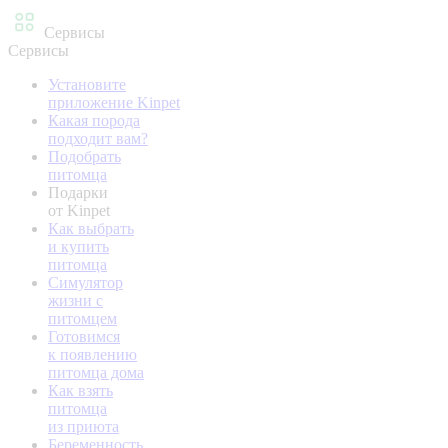
Сервисы
Сервисы
Установите
приложение Kinpet
Какая порода
подходит вам?
Подобрать
питомца
Подарки
от Kinpet
Как выбрать
и купить
питомца
Симулятор
жизни с
питомцем
Готовимся
к появлению
питомца дома
Как взять
питомца
из приюта
Беременность