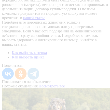
породистого котика должны быть следующие документы:
родословная (метрика), ветпаспорт с отметками о прививках и
дегельминтизации, договор купли-продажи. О полном
комплекте документов на породистую кошку вы можете
прочитать в
нашей статье
.
Приобретайте породистых животных только в
специализированных питомниках или у проверенных
заводчиков. Если у вас есть подозрения на мошеннические
действия – сразу же сообщите нам.
Подробнее о том, как
выбрать здорового и чистокровного питомца, читайте в
наших статьях:
Как выбрать котенка
Как выбрать щенка
Поделиться:
Пожаловаться на объявление
Похожие объявления
Посмотреть все