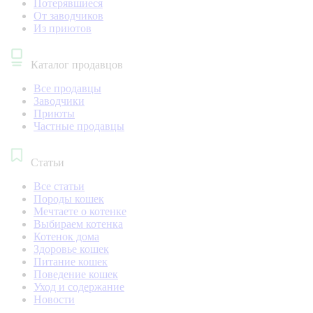
Потерявшиеся
От заводчиков
Из приютов
Каталог продавцов
Все продавцы
Заводчики
Приюты
Частные продавцы
Статьи
Все статьи
Породы кошек
Мечтаете о котенке
Выбираем котенка
Котенок дома
Здоровье кошек
Питание кошек
Поведение кошек
Уход и содержание
Новости