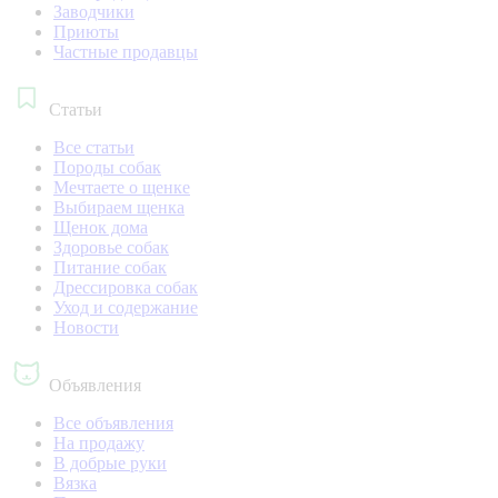
Заводчики
Приюты
Частные продавцы
Статьи
Все статьи
Породы собак
Мечтаете о щенке
Выбираем щенка
Щенок дома
Здоровье собак
Питание собак
Дрессировка собак
Уход и содержание
Новости
Объявления
Все объявления
На продажу
В добрые руки
Вязка