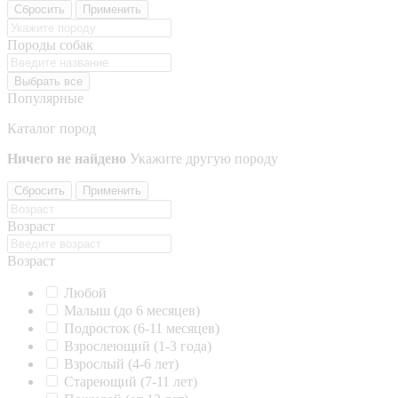
Сбросить
Применить
Породы собак
Выбрать все
Популярные
Каталог пород
Ничего не найдено
Укажите другую породу
Сбросить
Применить
Возраст
Возраст
Любой
Малыш (до 6 месяцев)
Подросток (6-11 месяцев)
Взрослеющий (1-3 года)
Взрослый (4-6 лет)
Стареющий (7-11 лет)