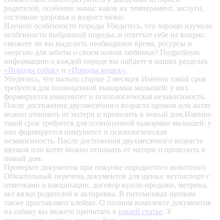
родителей, особенно мамы: каков их темперамент, заслуги,
состояние здоровья и возраст вязки.
Изучите особенности породы
Убедитесь, что хорошо изучили
особенности выбранной породы, и ответьте себе на вопрос:
сможете ли вы выделить необходимое время, ресурсы и
энергию для заботы о своем новом любимце? Подробную
информацию о каждой породе вы найдете в наших разделах
«Породы собак»
и
«Породы кошек»
.
Убедитесь, что малыш старше 2 месяцев
Именно такой срок
требуется для полноценной выкормки малышей: у них
формируется иммунитет и психологическая независимость.
После достижения двухмесячного возраста щенков или котят
можно отнимать от матери и привозить в новый дом.Именно
такой срок требуется для полноценной выкормки малышей: у
них формируется иммунитет и психологическая
независимость. После достижения двухмесячного возраста
щенков или котят можно отнимать от матери и привозить в
новый дом.
Проверьте документы при покупке породистого животного
Обязательный перечень документов для щенка: ветпаспорт с
отметками о вакцинации, договор купли-продажи, метрика,
акт вязки родителей и актировка. В питомниках щенкам
также проставляют клеймо. О полном комплекте документов
на собаку вы можете прочитать в
нашей статье
.
У