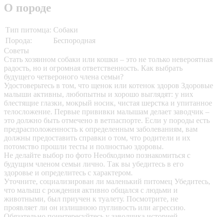
О породе
Тип питомца:
Собаки
Порода:
Беспородная
Советы
Стать хозяином собаки или кошки – это не только невероятная
радость, но и огромная ответственность. Как выбрать
будущего четвероного члена семьи?
Удостоверьтесь в том, что щенок или котенок здоров
Здоровые
малыши активны, любопытны и хорошо выглядят: у них
блестящие глазки, мокрый носик, чистая шерстка и упитанное
телосложение. Первые прививки малышам делает заводчик –
это должно быть отмечено в ветпаспорте. Если у породы есть
предрасположенность к определенным заболеваниям, вам
должны предоставить справки о том, что родители и их
потомство прошли тесты и полностью здоровы.
Не делайте выбор по фото
Необходимо познакомиться с
будущим членом семьи лично. Так вы убедитесь в его
здоровье и определитесь с характером.
Уточните, социализирован ли маленький питомец
Убедитесь,
что малыш с рождения активно общался с людьми и
животными, был приучен к туалету. Посмотрите, не
проявляет ли он излишнюю пугливость или агрессию.
Обязательно поинтересуйтесь у заводчика историей