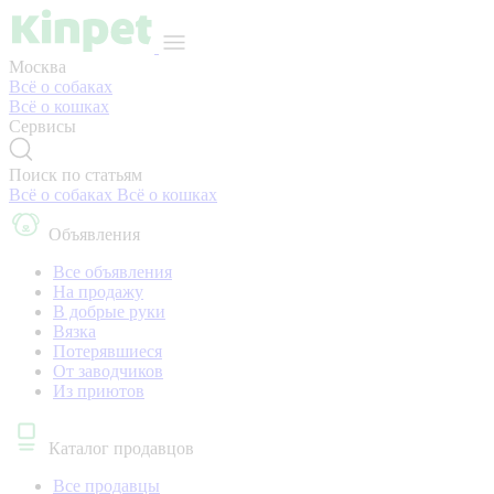
Москва
Всё о собаках
Всё о кошках
Сервисы
Поиск по статьям
Всё о собаках
Всё о кошках
Объявления
Все объявления
На продажу
В добрые руки
Вязка
Потерявшиеся
От заводчиков
Из приютов
Каталог продавцов
Все продавцы