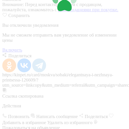
Внимание:
Перед контактированием с продавцом,
пожалуйста, ознакомьтесь с
рекомендациями при покупке.
Сохранить
Вы отключили уведомления
Мы не сможем отправить вам уведомление об изменении
цены
Включить
Поделиться
https://kinpet.ru/card/moskva/sobaki/elegantnaya-i-nezhnaya-
printsessa-126609/?
utm_source=linkcopy&utm_medium=referral&utm_campaign=sharec
Ссылка скопирована
Действия
Позвонить
Написать сообщение
Поделиться
Добавить в избранное
Удалить из избранного
Пожаловаться на объявление