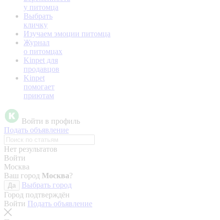
у питомца
Выбрать
кличку
Изучаем эмоции питомца
Журнал
о питомцах
Kinpet для
продавцов
Kinpet
помогает
приютам
Войти в профиль
Подать объявление
Нет результатов
Войти
Москва
Ваш город
Москва
?
Выбрать город
Да
Город подтверждён
Войти
Подать объявление