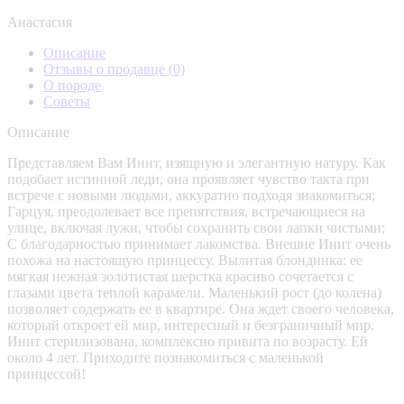
Анастасия
Описание
Отзывы о продавце
(0)
О породе
Советы
Описание
Представляем Вам Инит, изящную и элегантную натуру. Как
подобает истинной леди, она проявляет чувство такта при
встрече с новыми людьми, аккуратно подходя знакомиться;
Гарцуя, преодолевает все препятствия, встречающиеся на
улице, включая лужи, чтобы сохранить свои лапки чистыми;
С благодарностью принимает лакомства. Внешне Инит очень
похожа на настоящую принцессу. Вылитая блондинка: ее
мягкая нежная золотистая шерстка красиво сочетается с
глазами цвета теплой карамели. Маленький рост (до колена)
позволяет содержать ее в квартире. Она ждет своего человека,
который откроет ей мир, интересный и безграничный мир.
Инит стерилизована, комплексно привита по возрасту. Ей
около 4 лет. Приходите познакомиться с маленькой
принцессой!