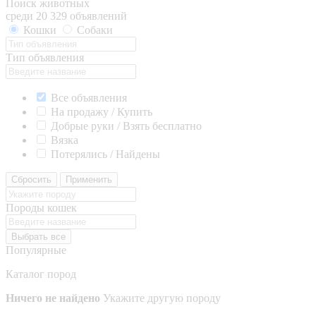
Поиск животных
среди 20 329 объявлений
Кошки
Собаки
Тип объявления
Все объявления
На продажу / Купить
Добрые руки / Взять бесплатно
Вязка
Потерялись / Найдены
Сбросить
Применить
Породы кошек
Выбрать все
Популярные
Каталог пород
Ничего не найдено
Укажите другую породу