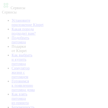
Сервисы
Сервисы
Установите
приложение Kinpet
Какая порода
подходит вам?
Подобрать
питомца
Подарки
от Kinpet
Как выбрать
и купить
питомца
Симулятор
жизни с
питомцем
Готовимся
к появлению
питомца дома
Как взять
питомца
из приюта
Беременность