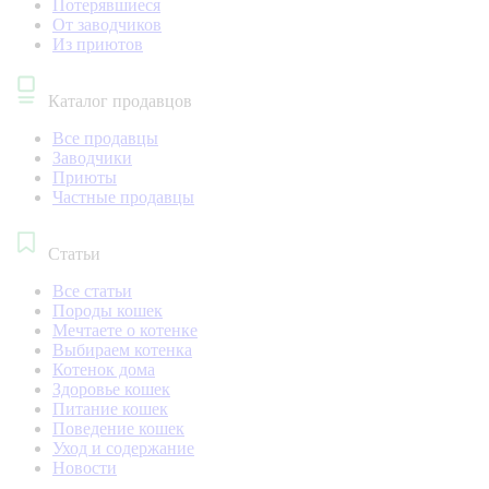
Потерявшиеся
От заводчиков
Из приютов
Каталог продавцов
Все продавцы
Заводчики
Приюты
Частные продавцы
Статьи
Все статьи
Породы кошек
Мечтаете о котенке
Выбираем котенка
Котенок дома
Здоровье кошек
Питание кошек
Поведение кошек
Уход и содержание
Новости