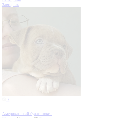
Заводчик
7
Американский булли покет