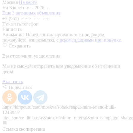
Москва
На карте
На Kinpet c мая 2026 г.
Еще 3 активных объявления
+7 (965) ⚬⚬⚬ ⚬⚬ ⚬⚬
Показать телефон
Написать
Внимание:
Перед контактированием с продавцом,
пожалуйста, ознакомьтесь с
рекомендациями при покупке.
Сохранить
Вы отключили уведомления
Мы не сможем отправить вам уведомление об изменении
цены
Включить
Поделиться
https://kinpet.ru/card/moskva/sobaki/super-miro-i-nano-bulli-
121394/?
utm_source=linkcopy&utm_medium=referral&utm_campaign=sharec
Ссылка скопирована