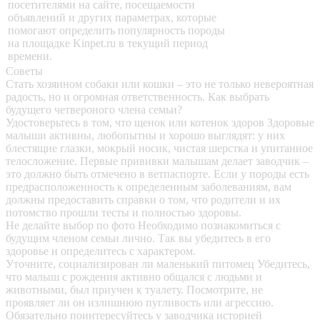
посетителями на сайте, посещаемости
объявлений и других параметрах, которые
помогают определить популярность породы
на площадке Kinpet.ru в текущий период
времени.
Советы
Стать хозяином собаки или кошки – это не только невероятная
радость, но и огромная ответственность. Как выбрать
будущего четвероного члена семьи?
Удостоверьтесь в том, что щенок или котенок здоров
Здоровые
малыши активны, любопытны и хорошо выглядят: у них
блестящие глазки, мокрый носик, чистая шерстка и упитанное
телосложение. Первые прививки малышам делает заводчик –
это должно быть отмечено в ветпаспорте. Если у породы есть
предрасположенность к определенным заболеваниям, вам
должны предоставить справки о том, что родители и их
потомство прошли тесты и полностью здоровы.
Не делайте выбор по фото
Необходимо познакомиться с
будущим членом семьи лично. Так вы убедитесь в его
здоровье и определитесь с характером.
Уточните, социализирован ли маленький питомец
Убедитесь,
что малыш с рождения активно общался с людьми и
животными, был приучен к туалету. Посмотрите, не
проявляет ли он излишнюю пугливость или агрессию.
Обязательно поинтересуйтесь у заводчика историей