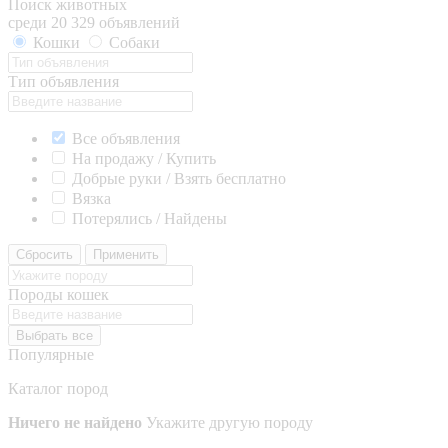
Поиск животных
среди 20 329 объявлений
Кошки
Собаки
Тип объявления
Все объявления
На продажу / Купить
Добрые руки / Взять бесплатно
Вязка
Потерялись / Найдены
Сбросить
Применить
Породы кошек
Выбрать все
Популярные
Каталог пород
Ничего не найдено
Укажите другую породу