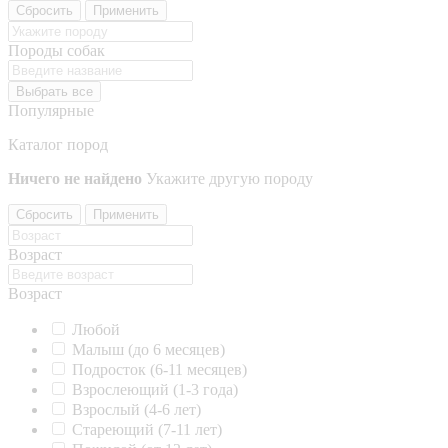
Сбросить
Применить
Породы собак
Выбрать все
Популярные
Каталог пород
Ничего не найдено
Укажите другую породу
Сбросить
Применить
Возраст
Возраст
Любой
Малыш (до 6 месяцев)
Подросток (6-11 месяцев)
Взрослеющий (1-3 года)
Взрослый (4-6 лет)
Стареющий (7-11 лет)