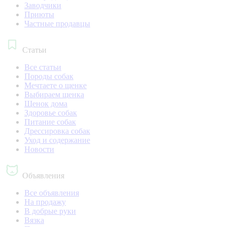
Заводчики
Приюты
Частные продавцы
Статьи
Все статьи
Породы собак
Мечтаете о щенке
Выбираем щенка
Щенок дома
Здоровье собак
Питание собак
Дрессировка собак
Уход и содержание
Новости
Объявления
Все объявления
На продажу
В добрые руки
Вязка