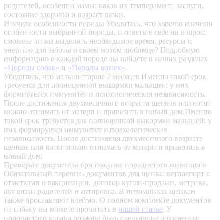
родителей, особенно мамы: каков их темперамент, заслуги,
состояние здоровья и возраст вязки.
Изучите особенности породы
Убедитесь, что хорошо изучили
особенности выбранной породы, и ответьте себе на вопрос:
сможете ли вы выделить необходимое время, ресурсы и
энергию для заботы о своем новом любимце? Подробную
информацию о каждой породе вы найдете в наших разделах
«Породы собак»
и
«Породы кошек»
.
Убедитесь, что малыш старше 2 месяцев
Именно такой срок
требуется для полноценной выкормки малышей: у них
формируется иммунитет и психологическая независимость.
После достижения двухмесячного возраста щенков или котят
можно отнимать от матери и привозить в новый дом.Именно
такой срок требуется для полноценной выкормки малышей: у
них формируется иммунитет и психологическая
независимость. После достижения двухмесячного возраста
щенков или котят можно отнимать от матери и привозить в
новый дом.
Проверьте документы при покупке породистого животного
Обязательный перечень документов для щенка: ветпаспорт с
отметками о вакцинации, договор купли-продажи, метрика,
акт вязки родителей и актировка. В питомниках щенкам
также проставляют клеймо. О полном комплекте документов
на собаку вы можете прочитать в
нашей статье
.
У
породистого котика должны быть следующие документы: