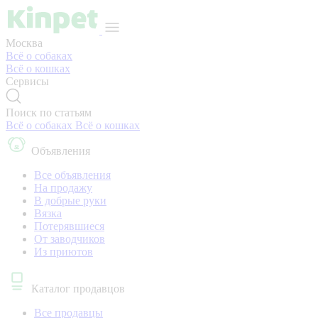
Москва
Всё о собаках
Всё о кошках
Сервисы
Поиск по статьям
Всё о собаках
Всё о кошках
Объявления
Все объявления
На продажу
В добрые руки
Вязка
Потерявшиеся
От заводчиков
Из приютов
Каталог продавцов
Все продавцы