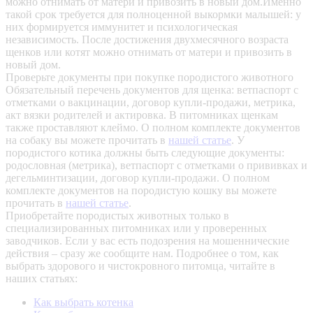
можно отнимать от матери и привозить в новый дом.Именно
такой срок требуется для полноценной выкормки малышей: у
них формируется иммунитет и психологическая
независимость. После достижения двухмесячного возраста
щенков или котят можно отнимать от матери и привозить в
новый дом.
Проверьте документы при покупке породистого животного
Обязательный перечень документов для щенка: ветпаспорт с
отметками о вакцинации, договор купли-продажи, метрика,
акт вязки родителей и актировка. В питомниках щенкам
также проставляют клеймо. О полном комплекте документов
на собаку вы можете прочитать в
нашей статье
.
У
породистого котика должны быть следующие документы:
родословная (метрика), ветпаспорт с отметками о прививках и
дегельминтизации, договор купли-продажи. О полном
комплекте документов на породистую кошку вы можете
прочитать в
нашей статье
.
Приобретайте породистых животных только в
специализированных питомниках или у проверенных
заводчиков. Если у вас есть подозрения на мошеннические
действия – сразу же сообщите нам.
Подробнее о том, как
выбрать здорового и чистокровного питомца, читайте в
наших статьях:
Как выбрать котенка