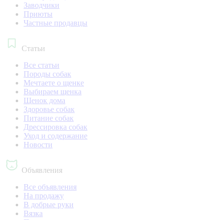
Заводчики
Приюты
Частные продавцы
Статьи
Все статьи
Породы собак
Мечтаете о щенке
Выбираем щенка
Щенок дома
Здоровье собак
Питание собак
Дрессировка собак
Уход и содержание
Новости
Объявления
Все объявления
На продажу
В добрые руки
Вязка