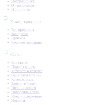
Потерявшиеся
От заводчиков
Из приютов
Каталог продавцов
Все продавцы
Заводчики
Приюты
Частные продавцы
Статьи
Все статьи
Породы кошек
Мечтаете о котенке
Выбираем котенка
Котенок дома
Здоровье кошек
Питание кошек
Поведение кошек
Уход и содержание
Новости