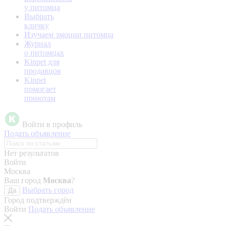
у питомца
Выбрать
кличку
Изучаем эмоции питомца
Журнал
о питомцах
Kinpet для
продавцов
Kinpet
помогает
приютам
Войти в профиль
Подать объявление
Нет результатов
Войти
Москва
Ваш город
Москва
?
Выбрать город
Да
Город подтверждён
Войти
Подать объявление