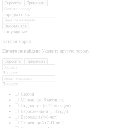
Сбросить
Применить
Породы собак
Выбрать все
Популярные
Каталог пород
Ничего не найдено
Укажите другую породу
Сбросить
Применить
Возраст
Возраст
Любой
Малыш (до 6 месяцев)
Подросток (6-11 месяцев)
Взрослеющий (1-3 года)
Взрослый (4-6 лет)
Стареющий (7-11 лет)