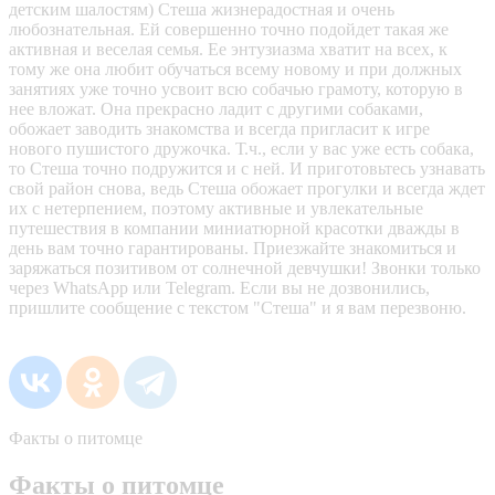
детским шалостям) Стеша жизнерадостная и очень
любознательная. Ей совершенно точно подойдет такая же
активная и веселая семья. Ее энтузиазма хватит на всех, к
тому же она любит обучаться всему новому и при должных
занятиях уже точно усвоит всю собачью грамоту, которую в
нее вложат. Она прекрасно ладит с другими собаками,
обожает заводить знакомства и всегда пригласит к игре
нового пушистого дружочка. Т.ч., если у вас уже есть собака,
то Стеша точно подружится и с ней. И приготовьтесь узнавать
свой район снова, ведь Стеша обожает прогулки и всегда ждет
их с нетерпением, поэтому активные и увлекательные
путешествия в компании миниатюрной красотки дважды в
день вам точно гарантированы. Приезжайте знакомиться и
заряжаться позитивом от солнечной девчушки! Звонки только
через WhatsApp или Telegram. Если вы не дозвонились,
пришлите сообщение с текстом "Стеша" и я вам перезвоню.
Факты о питомце
Факты о питомце