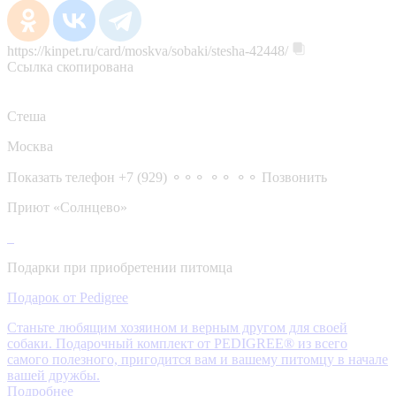
https://kinpet.ru/card/moskva/sobaki/stesha-42448/
Ссылка скопирована
Стеша
Москва
Показать телефон
+7 (929) ⚬⚬⚬ ⚬⚬ ⚬⚬
Позвонить
Приют «Солнцево»
Подарки при приобретении питомца
Подарок от Pedigree
Станьте любящим хозяином и верным другом для своей
собаки. Подарочный комплект от PEDIGREE® из всего
самого полезного, пригодится вам и вашему питомцу в начале
вашей дружбы.
Подробнее