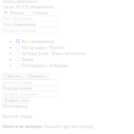
Поиск животных
среди 20 329 объявлений
Кошки
Собаки
Тип объявления
Все объявления
На продажу / Купить
Добрые руки / Взять бесплатно
Вязка
Потерялись / Найдены
Сбросить
Применить
Породы кошек
Выбрать все
Популярные
Каталог пород
Ничего не найдено
Укажите другую породу