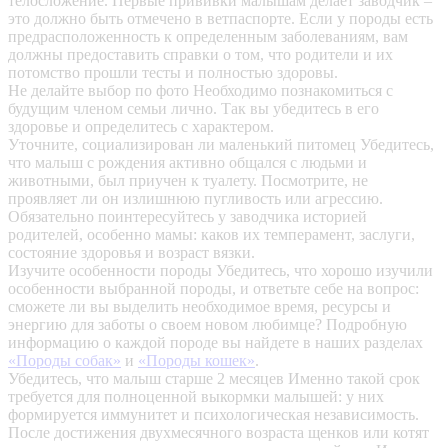
телосложение. Первые прививки малышам делает заводчик –
это должно быть отмечено в ветпаспорте. Если у породы есть
предрасположенность к определенным заболеваниям, вам
должны предоставить справки о том, что родители и их
потомство прошли тесты и полностью здоровы.
Не делайте выбор по фото
Необходимо познакомиться с
будущим членом семьи лично. Так вы убедитесь в его
здоровье и определитесь с характером.
Уточните, социализирован ли маленький питомец
Убедитесь,
что малыш с рождения активно общался с людьми и
животными, был приучен к туалету. Посмотрите, не
проявляет ли он излишнюю пугливость или агрессию.
Обязательно поинтересуйтесь у заводчика историей
родителей, особенно мамы: каков их темперамент, заслуги,
состояние здоровья и возраст вязки.
Изучите особенности породы
Убедитесь, что хорошо изучили
особенности выбранной породы, и ответьте себе на вопрос:
сможете ли вы выделить необходимое время, ресурсы и
энергию для заботы о своем новом любимце? Подробную
информацию о каждой породе вы найдете в наших разделах
«Породы собак»
и
«Породы кошек»
.
Убедитесь, что малыш старше 2 месяцев
Именно такой срок
требуется для полноценной выкормки малышей: у них
формируется иммунитет и психологическая независимость.
После достижения двухмесячного возраста щенков или котят