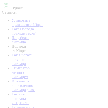
Сервисы
Сервисы
Установите
приложение Kinpet
Какая порода
подходит вам?
Подобрать
питомца
Подарки
от Kinpet
Как выбрать
и купить
питомца
Симулятор
жизни с
питомцем
Готовимся
к появлению
питомца дома
Как взять
питомца
из приюта
Беременность