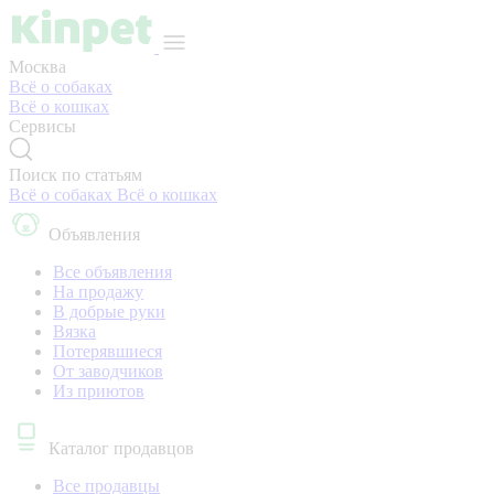
Москва
Всё о собаках
Всё о кошках
Сервисы
Поиск по статьям
Всё о собаках
Всё о кошках
Объявления
Все объявления
На продажу
В добрые руки
Вязка
Потерявшиеся
От заводчиков
Из приютов
Каталог продавцов
Все продавцы