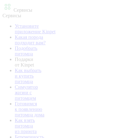
Сервисы
Сервисы
Установите
приложение Kinpet
Какая порода
подходит вам?
Подобрать
питомца
Подарки
от Kinpet
Как выбрать
и купить
питомца
Симулятор
жизни с
питомцем
Готовимся
к появлению
питомца дома
Как взять
питомца
из приюта
Беременность