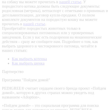
на собаку вы можете прочитать в
нашей статье
.
У
породистого котика должны быть следующие документы:
родословная (метрика), ветпаспорт с отметками о прививках и
дегельминтизации, договор купли-продажи. О полном
комплекте документов на породистую кошку вы можете
прочитать в
нашей статье
.
Приобретайте породистых животных только в
специализированных питомниках или у проверенных
заводчиков. Если у вас есть подозрения на мошеннические
действия – сразу же сообщите нам.
Подробнее о том, как
выбрать здорового и чистокровного питомца, читайте в
наших статьях:
Как выбрать котенка
Как выбрать щенка
Партнерство
Программа "Пойдем домой”
PEDIGREE® считает сердцем своего бренда проект «Пойдем
домой», которую в других странах можно увидеть под
названием «Adoption».
«Пойдем домой» – это социальная программа для поиска
новых хозяев для животных из приюта. PEDIGREE®