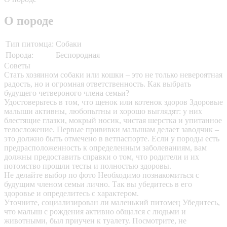
О породе
Тип питомца:
Собаки
Порода:
Беспородная
Советы
Стать хозяином собаки или кошки – это не только невероятная
радость, но и огромная ответственность. Как выбрать
будущего четвероного члена семьи?
Удостоверьтесь в том, что щенок или котенок здоров
Здоровые
малыши активны, любопытны и хорошо выглядят: у них
блестящие глазки, мокрый носик, чистая шерстка и упитанное
телосложение. Первые прививки малышам делает заводчик –
это должно быть отмечено в ветпаспорте. Если у породы есть
предрасположенность к определенным заболеваниям, вам
должны предоставить справки о том, что родители и их
потомство прошли тесты и полностью здоровы.
Не делайте выбор по фото
Необходимо познакомиться с
будущим членом семьи лично. Так вы убедитесь в его
здоровье и определитесь с характером.
Уточните, социализирован ли маленький питомец
Убедитесь,
что малыш с рождения активно общался с людьми и
животными, был приучен к туалету. Посмотрите, не