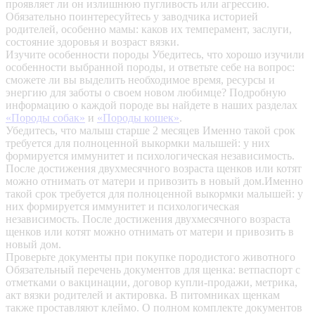
проявляет ли он излишнюю пугливость или агрессию.
Обязательно поинтересуйтесь у заводчика историей
родителей, особенно мамы: каков их темперамент, заслуги,
состояние здоровья и возраст вязки.
Изучите особенности породы
Убедитесь, что хорошо изучили
особенности выбранной породы, и ответьте себе на вопрос:
сможете ли вы выделить необходимое время, ресурсы и
энергию для заботы о своем новом любимце? Подробную
информацию о каждой породе вы найдете в наших разделах
«Породы собак»
и
«Породы кошек»
.
Убедитесь, что малыш старше 2 месяцев
Именно такой срок
требуется для полноценной выкормки малышей: у них
формируется иммунитет и психологическая независимость.
После достижения двухмесячного возраста щенков или котят
можно отнимать от матери и привозить в новый дом.Именно
такой срок требуется для полноценной выкормки малышей: у
них формируется иммунитет и психологическая
независимость. После достижения двухмесячного возраста
щенков или котят можно отнимать от матери и привозить в
новый дом.
Проверьте документы при покупке породистого животного
Обязательный перечень документов для щенка: ветпаспорт с
отметками о вакцинации, договор купли-продажи, метрика,
акт вязки родителей и актировка. В питомниках щенкам
также проставляют клеймо. О полном комплекте документов