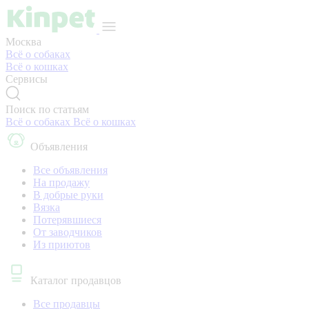
Москва
Всё о собаках
Всё о кошках
Сервисы
Поиск по статьям
Всё о собаках
Всё о кошках
Объявления
Все объявления
На продажу
В добрые руки
Вязка
Потерявшиеся
От заводчиков
Из приютов
Каталог продавцов
Все продавцы