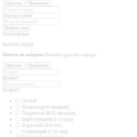
Сбросить
Применить
Породы собак
Выбрать все
Популярные
Каталог пород
Ничего не найдено
Укажите другую породу
Сбросить
Применить
Возраст
Возраст
Любой
Малыш (до 6 месяцев)
Подросток (6-11 месяцев)
Взрослеющий (1-3 года)
Взрослый (4-6 лет)
Стареющий (7-11 лет)