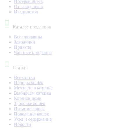
Потерявшиеся
От заводчиков
Из приютов
Каталог продавцов
Все продавцы
Заводчики
Приюты
Частные продавцы
Статьи
Все статьи
Породы кошек
Мечтаете о котенке
Выбираем котенка
Котенок дома
Здоровье кошек
Питание кошек
Поведение кошек
Уход и содержание
Новости