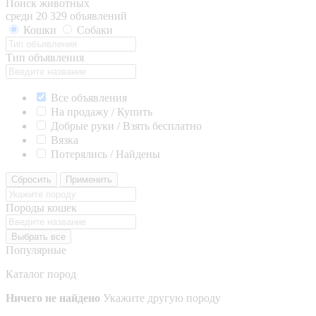
Поиск животных
среди 20 329 объявлений
Кошки
Собаки
Тип объявления
Все объявления
На продажу / Купить
Добрые руки / Взять бесплатно
Вязка
Потерялись / Найдены
Сбросить
Применить
Породы кошек
Выбрать все
Популярные
Каталог пород
Ничего не найдено
Укажите другую породу