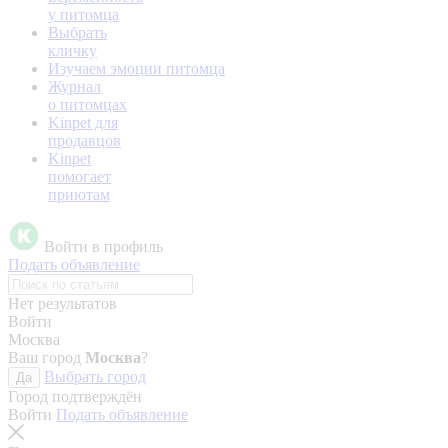
у питомца
Выбрать
кличку
Изучаем эмоции питомца
Журнал
о питомцах
Kinpet для
продавцов
Kinpet
помогает
приютам
Войти в профиль
Подать объявление
Нет результатов
Войти
Москва
Ваш город
Москва
?
Выбрать город
Да
Город подтверждён
Войти
Подать объявление