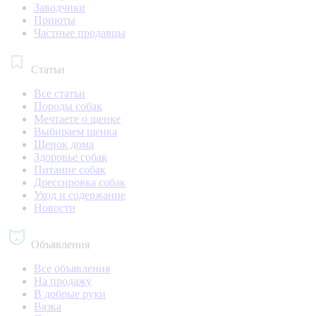
Заводчики
Приюты
Частные продавцы
Статьи
Все статьи
Породы собак
Мечтаете о щенке
Выбираем щенка
Щенок дома
Здоровье собак
Питание собак
Дрессировка собак
Уход и содержание
Новости
Объявления
Все объявления
На продажу
В добрые руки
Вязка