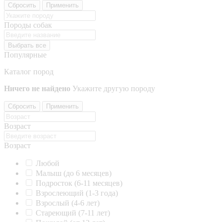
Сбросить
Применить
Породы собак
Выбрать все
Популярные
Каталог пород
Ничего не найдено
Укажите другую породу
Сбросить
Применить
Возраст
Возраст
Любой
Малыш (до 6 месяцев)
Подросток (6-11 месяцев)
Взрослеющий (1-3 года)
Взрослый (4-6 лет)
Стареющий (7-11 лет)