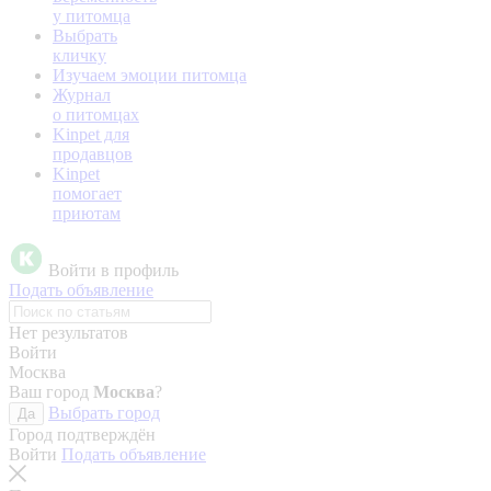
у питомца
Выбрать
кличку
Изучаем эмоции питомца
Журнал
о питомцах
Kinpet для
продавцов
Kinpet
помогает
приютам
Войти в профиль
Подать объявление
Нет результатов
Войти
Москва
Ваш город
Москва
?
Выбрать город
Да
Город подтверждён
Войти
Подать объявление