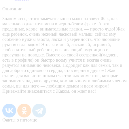
Описание
Знакомьтесь, этого замечательного малыша зовут Жак, как
маленького джентельмена в черно-белом фраке. А эти
преданные, карие, внимательные глазки, — просто чудо! Жак
еще ребенок, очень нежный ласковый малыш, сейчас ему
особенно нужны забота, ласка и уверенность, что любящие
руки всегда рядом! Это активный, ласковый, игривый,
любознательный ребенок, осваивающий амуницию и
прогулки на поводке. Вместе со своей сестренкой(мадлен,
есть в профиле) он быстро всему учится и всегда очень
радуется вниманию человека. Подойдет как для семьи, так и
для доброго одинокого сердца, став верным другом! Жак
станет для вас источником счастливых моментов, которые
запомнятся надолго, другом, компаньоном и любимым членом
семьи, вы для него — любящим домом и всем миром!
Приезжайте знакомиться с Жаком, он ждет вас!
Факты о питомце