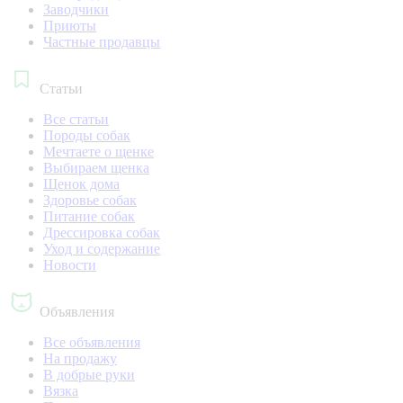
Заводчики
Приюты
Частные продавцы
Статьи
Все статьи
Породы собак
Мечтаете о щенке
Выбираем щенка
Щенок дома
Здоровье собак
Питание собак
Дрессировка собак
Уход и содержание
Новости
Объявления
Все объявления
На продажу
В добрые руки
Вязка