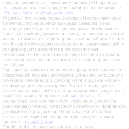
энергию для заботы о своем новом любимце? Подробную
информацию о каждой породе вы найдете в наших разделах
«Породы собак»
и
«Породы кошек»
.
Убедитесь, что малыш старше 2 месяцев
Именно такой срок
требуется для полноценной выкормки малышей: у них
формируется иммунитет и психологическая независимость.
После достижения двухмесячного возраста щенков или котят
можно отнимать от матери и привозить в новый дом.Именно
такой срок требуется для полноценной выкормки малышей: у
них формируется иммунитет и психологическая
независимость. После достижения двухмесячного возраста
щенков или котят можно отнимать от матери и привозить в
новый дом.
Проверьте документы при покупке породистого животного
Обязательный перечень документов для щенка: ветпаспорт с
отметками о вакцинации, договор купли-продажи, метрика,
акт вязки родителей и актировка. В питомниках щенкам
также проставляют клеймо. О полном комплекте документов
на собаку вы можете прочитать в
нашей статье
.
У
породистого котика должны быть следующие документы:
родословная (метрика), ветпаспорт с отметками о прививках и
дегельминтизации, договор купли-продажи. О полном
комплекте документов на породистую кошку вы можете
прочитать в
нашей статье
.
Приобретайте породистых животных только в