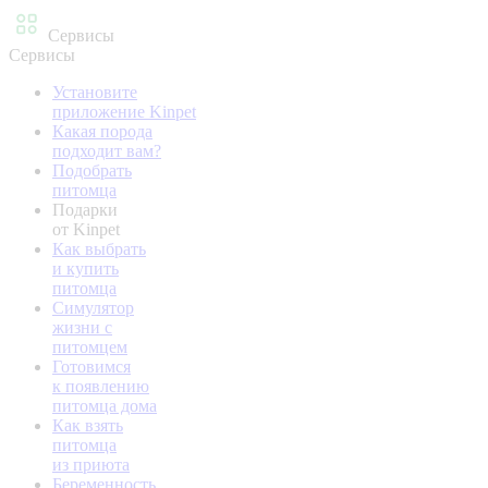
Сервисы
Сервисы
Установите
приложение Kinpet
Какая порода
подходит вам?
Подобрать
питомца
Подарки
от Kinpet
Как выбрать
и купить
питомца
Симулятор
жизни с
питомцем
Готовимся
к появлению
питомца дома
Как взять
питомца
из приюта
Беременность