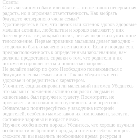
Советы
Стать хозяином собаки или кошки – это не только невероятная
радость, но и огромная ответственность. Как выбрать
будущего четвероного члена семьи?
Удостоверьтесь в том, что щенок или котенок здоров
Здоровые
малыши активны, любопытны и хорошо выглядят: у них
блестящие глазки, мокрый носик, чистая шерстка и упитанное
телосложение. Первые прививки малышам делает заводчик –
это должно быть отмечено в ветпаспорте. Если у породы есть
предрасположенность к определенным заболеваниям, вам
должны предоставить справки о том, что родители и их
потомство прошли тесты и полностью здоровы.
Не делайте выбор по фото
Необходимо познакомиться с
будущим членом семьи лично. Так вы убедитесь в его
здоровье и определитесь с характером.
Уточните, социализирован ли маленький питомец
Убедитесь,
что малыш с рождения активно общался с людьми и
животными, был приучен к туалету. Посмотрите, не
проявляет ли он излишнюю пугливость или агрессию.
Обязательно поинтересуйтесь у заводчика историей
родителей, особенно мамы: каков их темперамент, заслуги,
состояние здоровья и возраст вязки.
Изучите особенности породы
Убедитесь, что хорошо изучили
особенности выбранной породы, и ответьте себе на вопрос:
сможете ли вы выделить необходимое время, ресурсы и