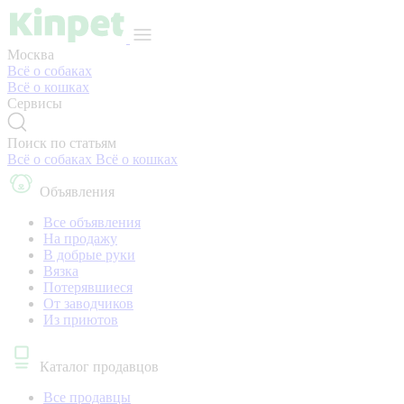
Москва
Всё о собаках
Всё о кошках
Сервисы
Поиск по статьям
Всё о собаках
Всё о кошках
Объявления
Все объявления
На продажу
В добрые руки
Вязка
Потерявшиеся
От заводчиков
Из приютов
Каталог продавцов
Все продавцы