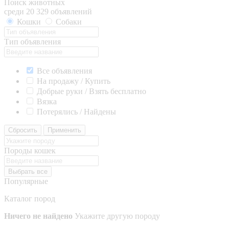
Поиск животных
среди 20 329 объявлений
Кошки
Собаки
Тип объявления
Все объявления
На продажу / Купить
Добрые руки / Взять бесплатно
Вязка
Потерялись / Найдены
Сбросить
Применить
Породы кошек
Выбрать все
Популярные
Каталог пород
Ничего не найдено
Укажите другую породу