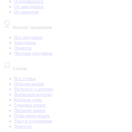
Потерявшиеся
От заводчиков
Из приютов
Каталог продавцов
Все продавцы
Заводчики
Приюты
Частные продавцы
Статьи
Все статьи
Породы кошек
Мечтаете о котенке
Выбираем котенка
Котенок дома
Здоровье кошек
Питание кошек
Поведение кошек
Уход и содержание
Новости