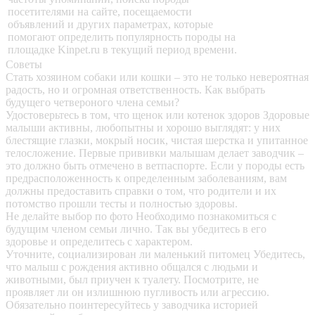
посетителями на сайте, посещаемости
объявлений и других параметрах, которые
помогают определить популярность породы на
площадке Kinpet.ru в текущий период времени.
Советы
Стать хозяином собаки или кошки – это не только невероятная
радость, но и огромная ответственность. Как выбрать
будущего четвероного члена семьи?
Удостоверьтесь в том, что щенок или котенок здоров
Здоровые
малыши активны, любопытны и хорошо выглядят: у них
блестящие глазки, мокрый носик, чистая шерстка и упитанное
телосложение. Первые прививки малышам делает заводчик –
это должно быть отмечено в ветпаспорте. Если у породы есть
предрасположенность к определенным заболеваниям, вам
должны предоставить справки о том, что родители и их
потомство прошли тесты и полностью здоровы.
Не делайте выбор по фото
Необходимо познакомиться с
будущим членом семьи лично. Так вы убедитесь в его
здоровье и определитесь с характером.
Уточните, социализирован ли маленький питомец
Убедитесь,
что малыш с рождения активно общался с людьми и
животными, был приучен к туалету. Посмотрите, не
проявляет ли он излишнюю пугливость или агрессию.
Обязательно поинтересуйтесь у заводчика историей