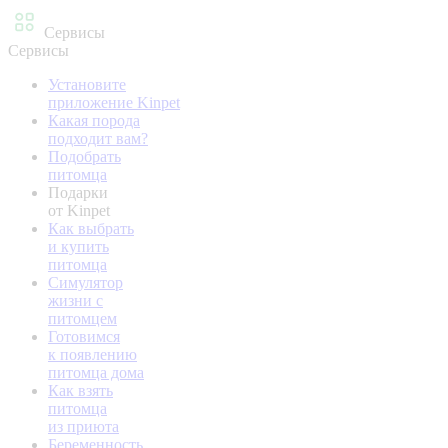
Сервисы
Сервисы
Установите
приложение Kinpet
Какая порода
подходит вам?
Подобрать
питомца
Подарки
от Kinpet
Как выбрать
и купить
питомца
Симулятор
жизни с
питомцем
Готовимся
к появлению
питомца дома
Как взять
питомца
из приюта
Беременность