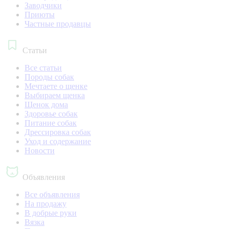
Заводчики
Приюты
Частные продавцы
Статьи
Все статьи
Породы собак
Мечтаете о щенке
Выбираем щенка
Щенок дома
Здоровье собак
Питание собак
Дрессировка собак
Уход и содержание
Новости
Объявления
Все объявления
На продажу
В добрые руки
Вязка