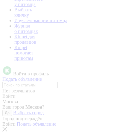
у питомца
Выбрать
кличку
Изучаем эмоции питомца
Журнал
о питомцах
Kinpet для
продавцов
Kinpet
помогает
приютам
Войти в профиль
Подать объявление
Нет результатов
Войти
Москва
Ваш город
Москва
?
Выбрать город
Да
Город подтверждён
Войти
Подать объявление