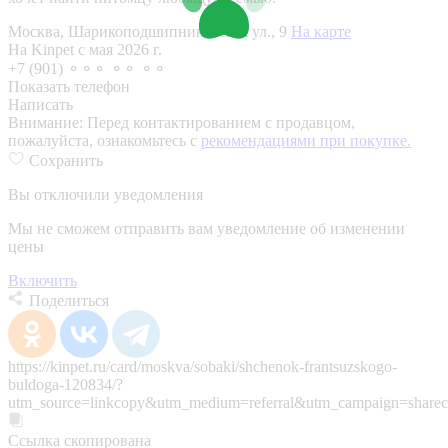
Москва, Шарикоподшипниковская ул., 9
На карте
На Kinpet c мая 2026 г.
+7 (901) ⚬⚬⚬ ⚬⚬ ⚬⚬
Показать телефон
Написать
Внимание:
Перед контактированием с продавцом,
пожалуйста, ознакомьтесь с
рекомендациями при покупке.
Сохранить
Вы отключили уведомления
Мы не сможем отправить вам уведомление об изменении
цены
Включить
Поделиться
https://kinpet.ru/card/moskva/sobaki/shchenok-frantsuzskogo-
buldoga-120834/?
utm_source=linkcopy&utm_medium=referral&utm_campaign=sharec
Ссылка скопирована