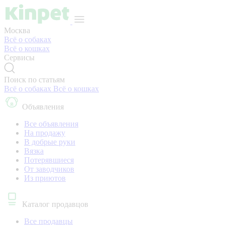
Москва
Всё о собаках
Всё о кошках
Сервисы
Поиск по статьям
Всё о собаках
Всё о кошках
Объявления
Все объявления
На продажу
В добрые руки
Вязка
Потерявшиеся
От заводчиков
Из приютов
Каталог продавцов
Все продавцы