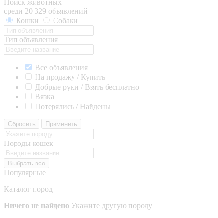
Поиск животных
среди 20 329 объявлений
Кошки
Собаки
Тип объявления
Все объявления
На продажу / Купить
Добрые руки / Взять бесплатно
Вязка
Потерялись / Найдены
Сбросить
Применить
Породы кошек
Выбрать все
Популярные
Каталог пород
Ничего не найдено
Укажите другую породу