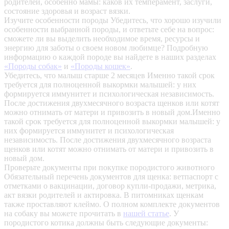
родителей, особенно мамы: каков их темперамент, заслуги,
состояние здоровья и возраст вязки.
Изучите особенности породы
Убедитесь, что хорошо изучили
особенности выбранной породы, и ответьте себе на вопрос:
сможете ли вы выделить необходимое время, ресурсы и
энергию для заботы о своем новом любимце? Подробную
информацию о каждой породе вы найдете в наших разделах
«Породы собак»
и
«Породы кошек»
.
Убедитесь, что малыш старше 2 месяцев
Именно такой срок
требуется для полноценной выкормки малышей: у них
формируется иммунитет и психологическая независимость.
После достижения двухмесячного возраста щенков или котят
можно отнимать от матери и привозить в новый дом.Именно
такой срок требуется для полноценной выкормки малышей: у
них формируется иммунитет и психологическая
независимость. После достижения двухмесячного возраста
щенков или котят можно отнимать от матери и привозить в
новый дом.
Проверьте документы при покупке породистого животного
Обязательный перечень документов для щенка: ветпаспорт с
отметками о вакцинации, договор купли-продажи, метрика,
акт вязки родителей и актировка. В питомниках щенкам
также проставляют клеймо. О полном комплекте документов
на собаку вы можете прочитать в
нашей статье
.
У
породистого котика должны быть следующие документы: