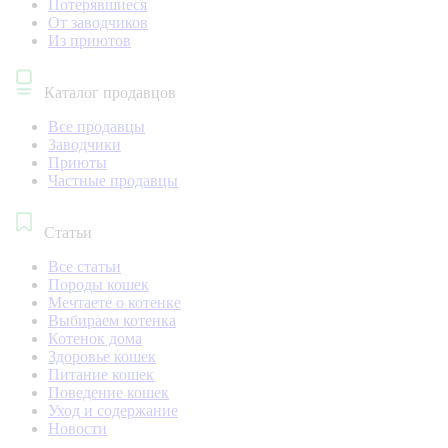
Потерявшиеся
От заводчиков
Из приютов
Каталог продавцов
Все продавцы
Заводчики
Приюты
Частные продавцы
Статьи
Все статьи
Породы кошек
Мечтаете о котенке
Выбираем котенка
Котенок дома
Здоровье кошек
Питание кошек
Поведение кошек
Уход и содержание
Новости