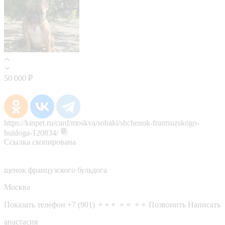
50 000 ₽
https://kinpet.ru/card/moskva/sobaki/shchenok-frantsuzskogo-
buldoga-120834/
Ссылка скопирована
щенок французского бульдога
Москва
Показать телефон
+7 (901) ⚬⚬⚬ ⚬⚬ ⚬⚬
Позвонить
Написать
анастасия