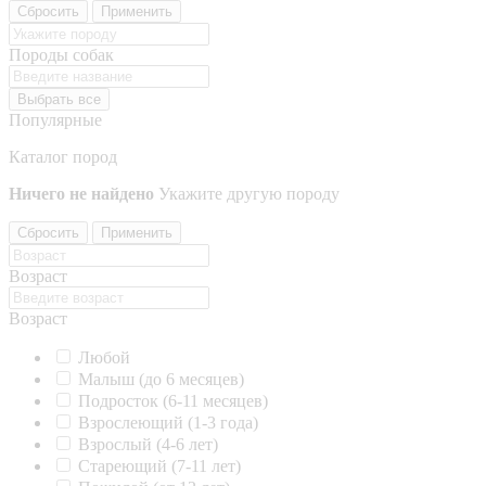
Сбросить
Применить
Породы собак
Выбрать все
Популярные
Каталог пород
Ничего не найдено
Укажите другую породу
Сбросить
Применить
Возраст
Возраст
Любой
Малыш (до 6 месяцев)
Подросток (6-11 месяцев)
Взрослеющий (1-3 года)
Взрослый (4-6 лет)
Стареющий (7-11 лет)