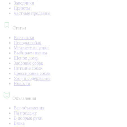
Заводчики
Приюты
Частные продавцы
Статьи
Все статьи
Породы собак
Мечтаете о щенке
Выбираем щенка
Щенок дома
Здоровье собак
Питание собак
Дрессировка собак
Уход и содержание
Новости
Объявления
Все объявления
На продажу
В добрые руки
Вязка