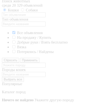
Поиск животных
среди 20 329 объявлений
Кошки
Собаки
Тип объявления
Все объявления
На продажу / Купить
Добрые руки / Взять бесплатно
Вязка
Потерялись / Найдены
Сбросить
Применить
Породы кошек
Выбрать все
Популярные
Каталог пород
Ничего не найдено
Укажите другую породу