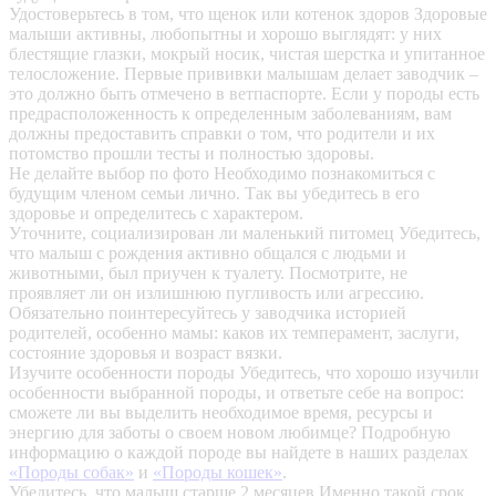
Удостоверьтесь в том, что щенок или котенок здоров
Здоровые
малыши активны, любопытны и хорошо выглядят: у них
блестящие глазки, мокрый носик, чистая шерстка и упитанное
телосложение. Первые прививки малышам делает заводчик –
это должно быть отмечено в ветпаспорте. Если у породы есть
предрасположенность к определенным заболеваниям, вам
должны предоставить справки о том, что родители и их
потомство прошли тесты и полностью здоровы.
Не делайте выбор по фото
Необходимо познакомиться с
будущим членом семьи лично. Так вы убедитесь в его
здоровье и определитесь с характером.
Уточните, социализирован ли маленький питомец
Убедитесь,
что малыш с рождения активно общался с людьми и
животными, был приучен к туалету. Посмотрите, не
проявляет ли он излишнюю пугливость или агрессию.
Обязательно поинтересуйтесь у заводчика историей
родителей, особенно мамы: каков их темперамент, заслуги,
состояние здоровья и возраст вязки.
Изучите особенности породы
Убедитесь, что хорошо изучили
особенности выбранной породы, и ответьте себе на вопрос:
сможете ли вы выделить необходимое время, ресурсы и
энергию для заботы о своем новом любимце? Подробную
информацию о каждой породе вы найдете в наших разделах
«Породы собак»
и
«Породы кошек»
.
Убедитесь, что малыш старше 2 месяцев
Именно такой срок