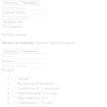
Сбросить
Применить
Породы собак
Выбрать все
Популярные
Каталог пород
Ничего не найдено
Укажите другую породу
Сбросить
Применить
Возраст
Возраст
Любой
Малыш (до 6 месяцев)
Подросток (6-11 месяцев)
Взрослеющий (1-3 года)
Взрослый (4-6 лет)
Стареющий (7-11 лет)