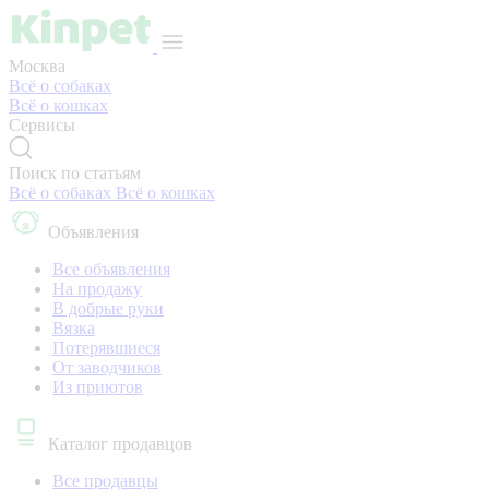
Москва
Всё о собаках
Всё о кошках
Сервисы
Поиск по статьям
Всё о собаках
Всё о кошках
Объявления
Все объявления
На продажу
В добрые руки
Вязка
Потерявшиеся
От заводчиков
Из приютов
Каталог продавцов
Все продавцы