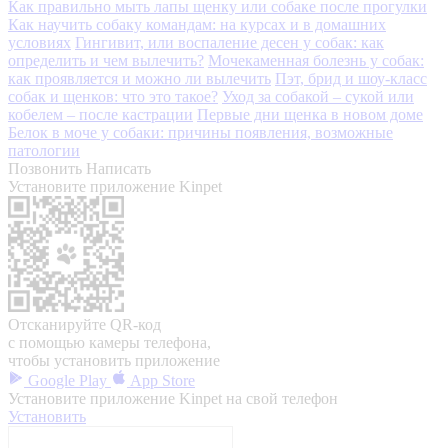
Как правильно мыть лапы щенку или собаке после прогулки
Как научить собаку командам: на курсах и в домашних
условиях
Гингивит, или воспаление десен у собак: как
определить и чем вылечить?
Мочекаменная болезнь у собак:
как проявляется и можно ли вылечить
Пэт, брид и шоу-класс
собак и щенков: что это такое?
Уход за собакой – сукой или
кобелем – после кастрации
Первые дни щенка в новом доме
Белок в моче у собаки: причины появления, возможные
патологии
Позвонить
Написать
Установите приложение Kinpet
Отсканируйте QR-код
с помощью камеры телефона,
чтобы установить приложение
Google Play
App Store
Установите приложение Kinpet на свой телефон
Установить