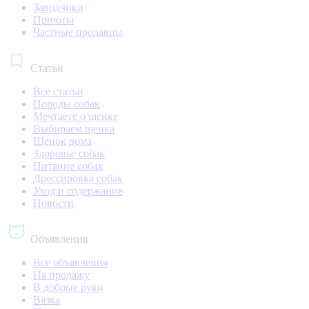
Заводчики
Приюты
Частные продавцы
Статьи
Все статьи
Породы собак
Мечтаете о щенке
Выбираем щенка
Щенок дома
Здоровье собак
Питание собак
Дрессировка собак
Уход и содержание
Новости
Объявления
Все объявления
На продажу
В добрые руки
Вязка