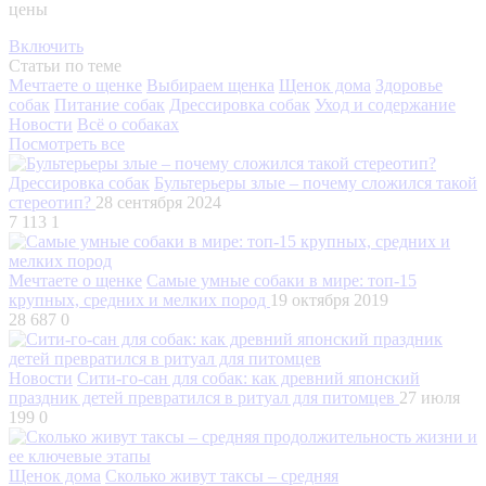
цены
Включить
Статьи по теме
Мечтаете о щенке
Выбираем щенка
Щенок дома
Здоровье
собак
Питание собак
Дрессировка собак
Уход и содержание
Новости
Всё о собаках
Посмотреть все
Дрессировка собак
Бультерьеры злые – почему сложился такой
стереотип?
28 сентября 2024
7 113
1
Мечтаете о щенке
Самые умные собаки в мире: топ-15
крупных, средних и мелких пород
19 октября 2019
28 687
0
Новости
Сити-го-сан для собак: как древний японский
праздник детей превратился в ритуал для питомцев
27 июля
199
0
Щенок дома
Сколько живут таксы – средняя