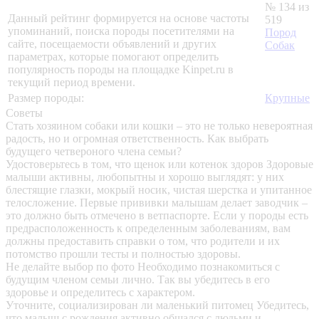
№ 134 из
Данный рейтинг формируется на основе частоты
519
упоминаний, поиска породы посетителями на
Пород
сайте, посещаемости объявлений и других
Собак
параметрах, которые помогают определить
популярность породы на площадке Kinpet.ru в
текущий период времени.
Размер породы:
Крупные
Советы
Стать хозяином собаки или кошки – это не только невероятная
радость, но и огромная ответственность. Как выбрать
будущего четвероного члена семьи?
Удостоверьтесь в том, что щенок или котенок здоров
Здоровые
малыши активны, любопытны и хорошо выглядят: у них
блестящие глазки, мокрый носик, чистая шерстка и упитанное
телосложение. Первые прививки малышам делает заводчик –
это должно быть отмечено в ветпаспорте. Если у породы есть
предрасположенность к определенным заболеваниям, вам
должны предоставить справки о том, что родители и их
потомство прошли тесты и полностью здоровы.
Не делайте выбор по фото
Необходимо познакомиться с
будущим членом семьи лично. Так вы убедитесь в его
здоровье и определитесь с характером.
Уточните, социализирован ли маленький питомец
Убедитесь,
что малыш с рождения активно общался с людьми и