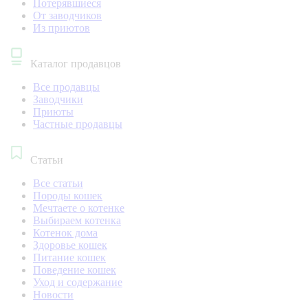
Потерявшиеся
От заводчиков
Из приютов
Каталог продавцов
Все продавцы
Заводчики
Приюты
Частные продавцы
Статьи
Все статьи
Породы кошек
Мечтаете о котенке
Выбираем котенка
Котенок дома
Здоровье кошек
Питание кошек
Поведение кошек
Уход и содержание
Новости