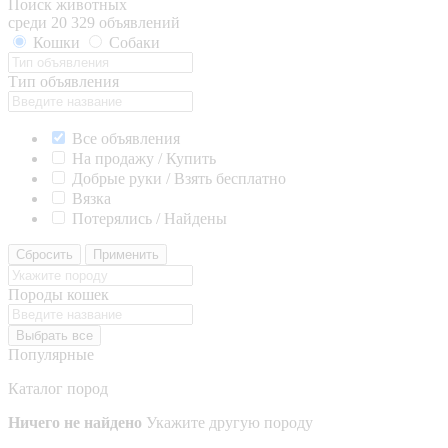
Поиск животных
среди 20 329 объявлений
Кошки
Собаки
Тип объявления
Все объявления
На продажу / Купить
Добрые руки / Взять бесплатно
Вязка
Потерялись / Найдены
Сбросить
Применить
Породы кошек
Выбрать все
Популярные
Каталог пород
Ничего не найдено
Укажите другую породу