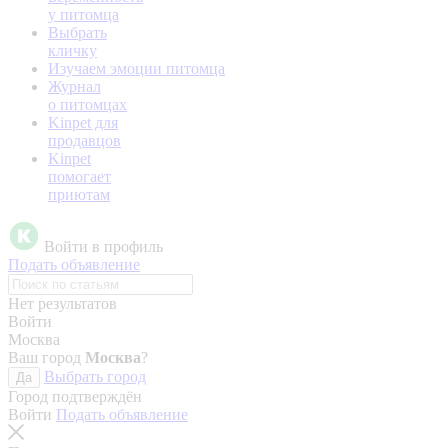
у питомца
Выбрать
кличку
Изучаем эмоции питомца
Журнал
о питомцах
Kinpet для
продавцов
Kinpet
помогает
приютам
Войти в профиль
Подать объявление
Нет результатов
Войти
Москва
Ваш город
Москва
?
Выбрать город
Да
Город подтверждён
Войти
Подать объявление