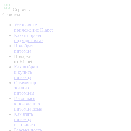
Сервисы
Сервисы
Установите
приложение Kinpet
Какая порода
подходит вам?
Подобрать
питомца
Подарки
от Kinpet
Как выбрать
и купить
питомца
Симулятор
жизни с
питомцем
Готовимся
к появлению
питомца дома
Как взять
питомца
из приюта
Беременность