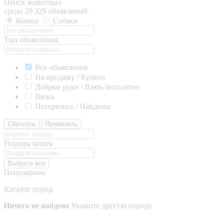
Поиск животных
среди 20 329 объявлений
Кошки
Собаки
Тип объявления
Все объявления
На продажу / Купить
Добрые руки / Взять бесплатно
Вязка
Потерялись / Найдены
Сбросить
Применить
Породы кошек
Выбрать все
Популярные
Каталог пород
Ничего не найдено
Укажите другую породу