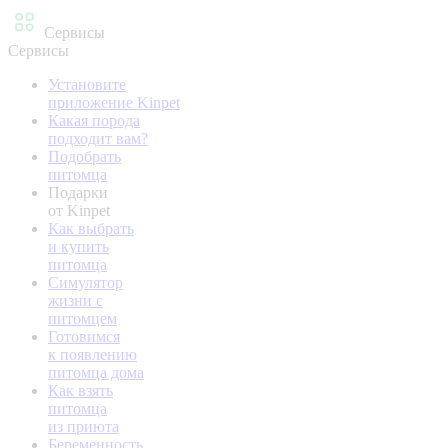
Сервисы
Сервисы
Установите
приложение Kinpet
Какая порода
подходит вам?
Подобрать
питомца
Подарки
от Kinpet
Как выбрать
и купить
питомца
Симулятор
жизни с
питомцем
Готовимся
к появлению
питомца дома
Как взять
питомца
из приюта
Беременность