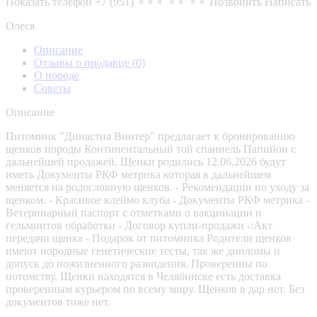
Показать телефон
+7 (951) ⚬⚬⚬ ⚬⚬ ⚬⚬
Позвонить
Написать
Олеся
Описание
Отзывы о продавце
(0)
О породе
Советы
Описание
Питомник "Династия Винтер" предлагает к бронированию
щенков породы Континентальный той спаниель Папийон с
дальнейшей продажей. Щенки родились 12.06.2026 будут
иметь Документы РКФ метрика которая в дальнейшем
меняется на родословную щенков. - Рекомендации по уходу за
щенком. - Красивое клеймо клуба - Документы РКФ метрика -
Ветеринарный паспорт с отметками о вакцинации и
гельминтов обработки - Договор купли-продажи -:Акт
передачи щенка - Подарок от питомника Родители щенков
имеют породные генетические тесты, так же дипломы и
допуск до пожизненного развидения. Проверенны по
потомству. Щенки находятся в Челябинске есть доставка
проверенным курьером по всему миру. Щенков в дар нет. Без
документов тоже нет.