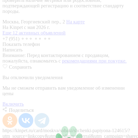
проверить наличие метрики или родословной,
подтверждающей регистрацию и соответствие стандарту
породы.
Москва, Георгиевский пер., 2
На карте
На Kinpet c мая 2026 г.
Еще 12 активных объявлений
+7 (951) ⚬⚬⚬ ⚬⚬ ⚬⚬
Показать телефон
Написать
Внимание:
Перед контактированием с продавцом,
пожалуйста, ознакомьтесь с
рекомендациями при покупке.
Сохранить
Вы отключили уведомления
Мы не сможем отправить вам уведомление об изменении
цены
Включить
Поделиться
https://kinpet.ru/card/moskva/sobaki/shchenki-papiyona-124615/?
utm_source=linkcopy&utm_medium=referral&utm_campaign=sharec