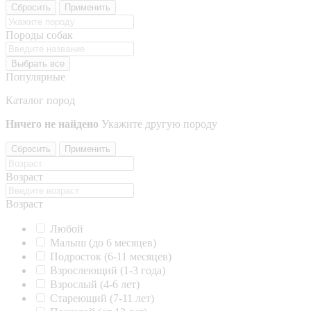
Сбросить
Применить
Породы собак
Выбрать все
Популярные
Каталог пород
Ничего не найдено
Укажите другую породу
Сбросить
Применить
Возраст
Возраст
Любой
Малыш (до 6 месяцев)
Подросток (6-11 месяцев)
Взрослеющий (1-3 года)
Взрослый (4-6 лет)
Стареющий (7-11 лет)