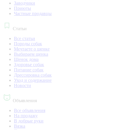
Заводчики
Приюты
Частные продавцы
Статьи
Все статьи
Породы собак
Мечтаете о щенке
Выбираем щенка
Щенок дома
Здоровье собак
Питание собак
Дрессировка собак
Уход и содержание
Новости
Объявления
Все объявления
На продажу
В добрые руки
Вязка