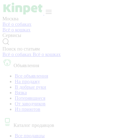
Москва
Всё о собаках
Всё о кошках
Сервисы
Поиск по статьям
Всё о собаках
Всё о кошках
Объявления
Все объявления
На продажу
В добрые руки
Вязка
Потерявшиеся
От заводчиков
Из приютов
Каталог продавцов
Все продавцы