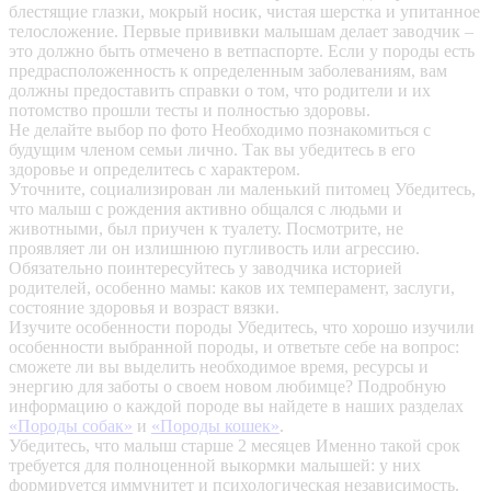
блестящие глазки, мокрый носик, чистая шерстка и упитанное
телосложение. Первые прививки малышам делает заводчик –
это должно быть отмечено в ветпаспорте. Если у породы есть
предрасположенность к определенным заболеваниям, вам
должны предоставить справки о том, что родители и их
потомство прошли тесты и полностью здоровы.
Не делайте выбор по фото
Необходимо познакомиться с
будущим членом семьи лично. Так вы убедитесь в его
здоровье и определитесь с характером.
Уточните, социализирован ли маленький питомец
Убедитесь,
что малыш с рождения активно общался с людьми и
животными, был приучен к туалету. Посмотрите, не
проявляет ли он излишнюю пугливость или агрессию.
Обязательно поинтересуйтесь у заводчика историей
родителей, особенно мамы: каков их темперамент, заслуги,
состояние здоровья и возраст вязки.
Изучите особенности породы
Убедитесь, что хорошо изучили
особенности выбранной породы, и ответьте себе на вопрос:
сможете ли вы выделить необходимое время, ресурсы и
энергию для заботы о своем новом любимце? Подробную
информацию о каждой породе вы найдете в наших разделах
«Породы собак»
и
«Породы кошек»
.
Убедитесь, что малыш старше 2 месяцев
Именно такой срок
требуется для полноценной выкормки малышей: у них
формируется иммунитет и психологическая независимость.