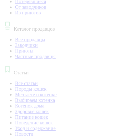
Потерявшиеся
От заводчиков
Из приютов
Каталог продавцов
Все продавцы
Заводчики
Приюты
Частные продавцы
Статьи
Все статьи
Породы кошек
Мечтаете о котенке
Выбираем котенка
Котенок дома
Здоровье кошек
Питание кошек
Поведение кошек
Уход и содержание
Новости