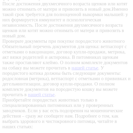
После достижения двухмесячного возраста щенков или котят
можно отнимать от матери и привозить в новый дом.Именно
такой срок требуется для полноценной выкормки малышей: у
них формируется иммунитет и психологическая
независимость. После достижения двухмесячного возраста
щенков или котят можно отнимать от матери и привозить в
новый дом.
Проверьте документы при покупке породистого животного
Обязательный перечень документов для щенка: ветпаспорт с
отметками о вакцинации, договор купли-продажи, метрика,
акт вязки родителей и актировка. В питомниках щенкам
также проставляют клеймо. О полном комплекте документов
на собаку вы можете прочитать в
нашей статье
.
У
породистого котика должны быть следующие документы:
родословная (метрика), ветпаспорт с отметками о прививках и
дегельминтизации, договор купли-продажи. О полном
комплекте документов на породистую кошку вы можете
прочитать в
нашей статье
.
Приобретайте породистых животных только в
специализированных питомниках или у проверенных
заводчиков. Если у вас есть подозрения на мошеннические
действия – сразу же сообщите нам.
Подробнее о том, как
выбрать здорового и чистокровного питомца, читайте в
наших статьях: