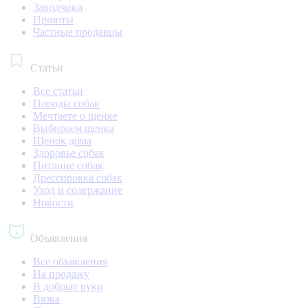
Заводчики
Приюты
Частные продавцы
Статьи
Все статьи
Породы собак
Мечтаете о щенке
Выбираем щенка
Щенок дома
Здоровье собак
Питание собак
Дрессировка собак
Уход и содержание
Новости
Объявления
Все объявления
На продажу
В добрые руки
Вязка