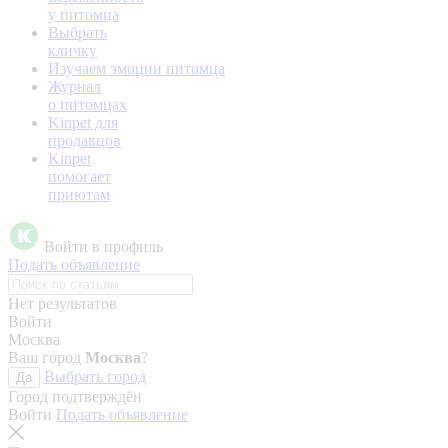
у питомца
Выбрать
кличку
Изучаем эмоции питомца
Журнал
о питомцах
Kinpet для
продавцов
Kinpet
помогает
приютам
Войти в профиль
Подать объявление
Нет результатов
Войти
Москва
Ваш город
Москва
?
Выбрать город
Да
Город подтверждён
Войти
Подать объявление