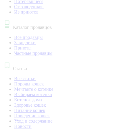
Потерявшиеся
От заводчиков
Из приютов
Каталог продавцов
Все продавцы
Заводчики
Приюты
Частные продавцы
Статьи
Все статьи
Породы кошек
Мечтаете о котенке
Выбираем котенка
Котенок дома
Здоровье кошек
Питание кошек
Поведение кошек
Уход и содержание
Новости