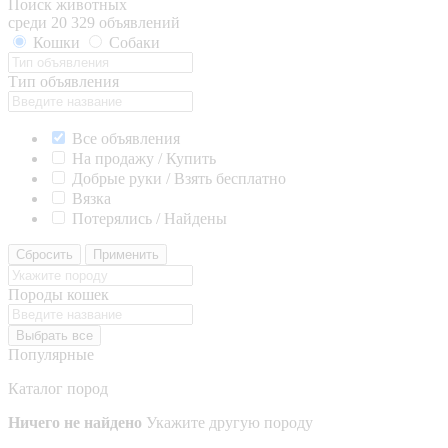
Поиск животных
среди 20 329 объявлений
Кошки
Собаки
Тип объявления
Все объявления
На продажу / Купить
Добрые руки / Взять бесплатно
Вязка
Потерялись / Найдены
Сбросить
Применить
Породы кошек
Выбрать все
Популярные
Каталог пород
Ничего не найдено
Укажите другую породу