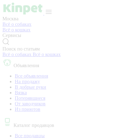
Москва
Всё о собаках
Всё о кошках
Сервисы
Поиск по статьям
Всё о собаках
Всё о кошках
Объявления
Все объявления
На продажу
В добрые руки
Вязка
Потерявшиеся
От заводчиков
Из приютов
Каталог продавцов
Все продавцы