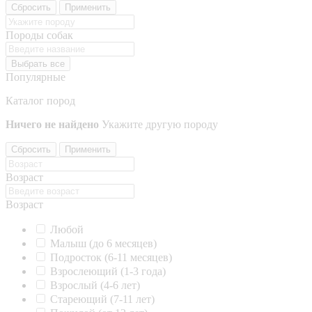
Сбросить
Применить
Породы собак
Выбрать все
Популярные
Каталог пород
Ничего не найдено
Укажите другую породу
Сбросить
Применить
Возраст
Возраст
Любой
Малыш (до 6 месяцев)
Подросток (6-11 месяцев)
Взрослеющий (1-3 года)
Взрослый (4-6 лет)
Стареющий (7-11 лет)