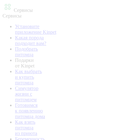
Сервисы
Сервисы
Установите
приложение Kinpet
Какая порода
подходит вам?
Подобрать
питомца
Подарки
от Kinpet
Как выбрать
и купить
питомца
Симулятор
жизни с
питомцем
Готовимся
к появлению
питомца дома
Как взять
питомца
из приюта
Беременность