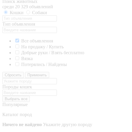
Поиск животных
среди 20 329 объявлений
Кошки
Собаки
Тип объявления
Все объявления
На продажу / Купить
Добрые руки / Взять бесплатно
Вязка
Потерялись / Найдены
Сбросить
Применить
Породы кошек
Выбрать все
Популярные
Каталог пород
Ничего не найдено
Укажите другую породу