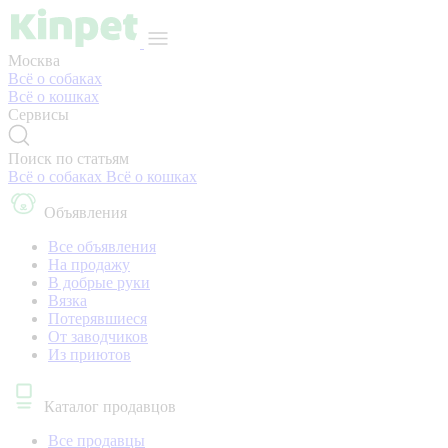
Москва
Всё о собаках
Всё о кошках
Сервисы
Поиск по статьям
Всё о собаках
Всё о кошках
Объявления
Все объявления
На продажу
В добрые руки
Вязка
Потерявшиеся
От заводчиков
Из приютов
Каталог продавцов
Все продавцы