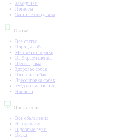
Заводчики
Приюты
Частные продавцы
Статьи
Все статьи
Породы собак
Мечтаете о щенке
Выбираем щенка
Щенок дома
Здоровье собак
Питание собак
Дрессировка собак
Уход и содержание
Новости
Объявления
Все объявления
На продажу
В добрые руки
Вязка