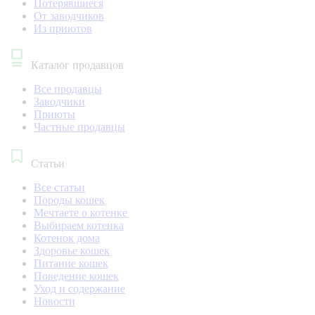
Потерявшиеся
От заводчиков
Из приютов
Каталог продавцов
Все продавцы
Заводчики
Приюты
Частные продавцы
Статьи
Все статьи
Породы кошек
Мечтаете о котенке
Выбираем котенка
Котенок дома
Здоровье кошек
Питание кошек
Поведение кошек
Уход и содержание
Новости