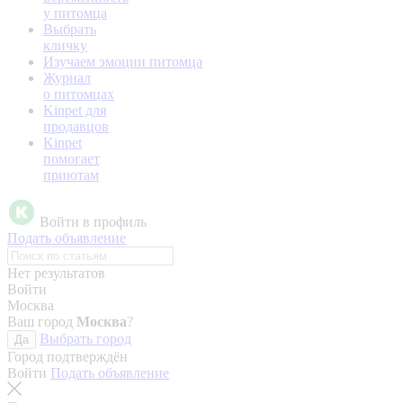
у питомца
Выбрать
кличку
Изучаем эмоции питомца
Журнал
о питомцах
Kinpet для
продавцов
Kinpet
помогает
приютам
Войти в профиль
Подать объявление
Нет результатов
Войти
Москва
Ваш город
Москва
?
Выбрать город
Да
Город подтверждён
Войти
Подать объявление