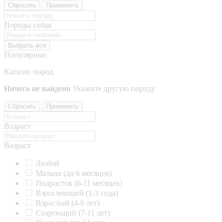
Сбросить
Применить
Породы собак
Выбрать все
Популярные
Каталог пород
Ничего не найдено
Укажите другую породу
Сбросить
Применить
Возраст
Возраст
Любой
Малыш (до 6 месяцев)
Подросток (6-11 месяцев)
Взрослеющий (1-3 года)
Взрослый (4-6 лет)
Стареющий (7-11 лет)