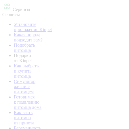
Сервисы
Сервисы
Установите
приложение Kinpet
Какая порода
подходит вам?
Подобрать
питомца
Подарки
от Kinpet
Как выбрать
и купить
питомца
Симулятор
жизни с
питомцем
Готовимся
к появлению
питомца дома
Как взять
питомца
из приюта
Беременность