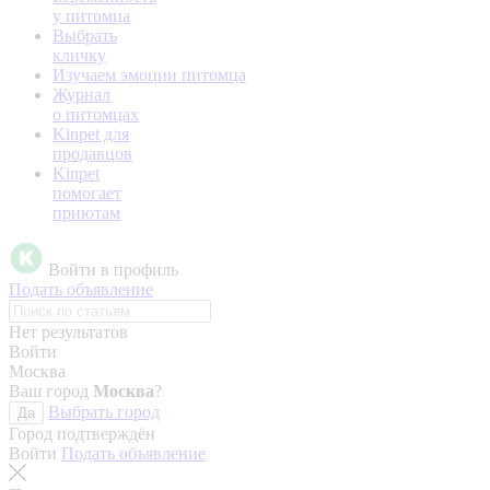
у питомца
Выбрать
кличку
Изучаем эмоции питомца
Журнал
о питомцах
Kinpet для
продавцов
Kinpet
помогает
приютам
Войти в профиль
Подать объявление
Нет результатов
Войти
Москва
Ваш город
Москва
?
Выбрать город
Да
Город подтверждён
Войти
Подать объявление