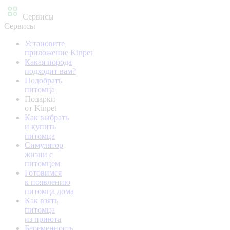
Сервисы
Сервисы
Установите
приложение Kinpet
Какая порода
подходит вам?
Подобрать
питомца
Подарки
от Kinpet
Как выбрать
и купить
питомца
Симулятор
жизни с
питомцем
Готовимся
к появлению
питомца дома
Как взять
питомца
из приюта
Беременность