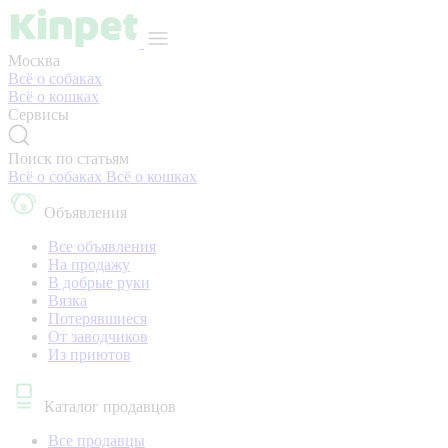
Москва
Всё о собаках
Всё о кошках
Сервисы
Поиск по статьям
Всё о собаках
Всё о кошках
Объявления
Все объявления
На продажу
В добрые руки
Вязка
Потерявшиеся
От заводчиков
Из приютов
Каталог продавцов
Все продавцы