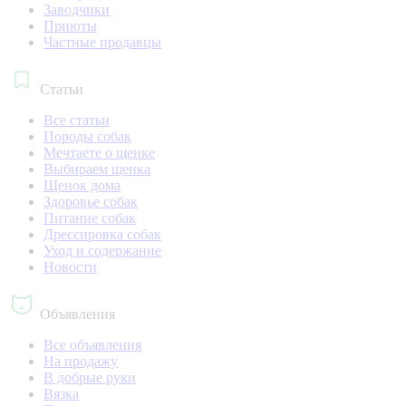
Заводчики
Приюты
Частные продавцы
Статьи
Все статьи
Породы собак
Мечтаете о щенке
Выбираем щенка
Щенок дома
Здоровье собак
Питание собак
Дрессировка собак
Уход и содержание
Новости
Объявления
Все объявления
На продажу
В добрые руки
Вязка