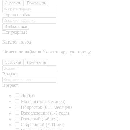
Сбросить
Применить
Породы собак
Выбрать все
Популярные
Каталог пород
Ничего не найдено
Укажите другую породу
Сбросить
Применить
Возраст
Возраст
Любой
Малыш (до 6 месяцев)
Подросток (6-11 месяцев)
Взрослеющий (1-3 года)
Взрослый (4-6 лет)
Стареющий (7-11 лет)