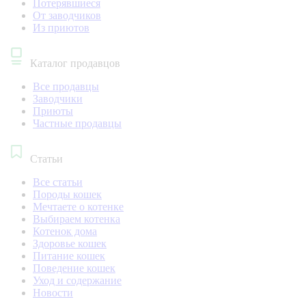
Потерявшиеся
От заводчиков
Из приютов
Каталог продавцов
Все продавцы
Заводчики
Приюты
Частные продавцы
Статьи
Все статьи
Породы кошек
Мечтаете о котенке
Выбираем котенка
Котенок дома
Здоровье кошек
Питание кошек
Поведение кошек
Уход и содержание
Новости