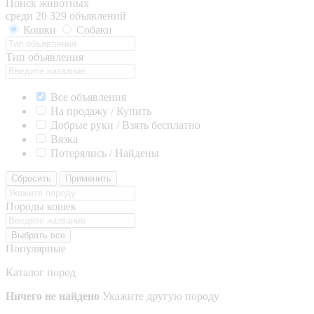
Поиск животных
среди 20 329 объявлений
Кошки
Собаки
Тип объявления
Все объявления
На продажу / Купить
Добрые руки / Взять бесплатно
Вязка
Потерялись / Найдены
Сбросить
Применить
Породы кошек
Выбрать все
Популярные
Каталог пород
Ничего не найдено
Укажите другую породу