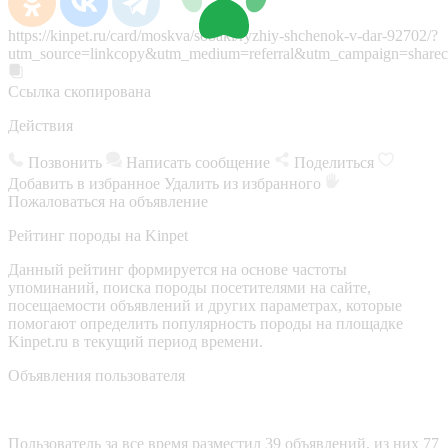
https://kinpet.ru/card/moskva/sobaki/ryzhiy-shchenok-v-dar-92702/?
utm_source=linkcopy&utm_medium=referral&utm_campaign=sharec
Ссылка скопирована
Действия
Позвонить
Написать сообщение
Поделиться
Добавить в избранное
Удалить из избранного
Пожаловаться на объявление
Рейтинг породы на Kinpet
Данный рейтинг формируется на основе частоты
упоминаний, поиска породы посетителями на сайте,
посещаемости объявлений и других параметрах, которые
помогают определить популярность породы на площадке
Kinpet.ru в текущий период времени.
Объявления пользователя
Пользователь за все время разместил 39 объявлений, из них 77