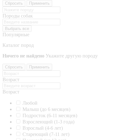
Сбросить
Применить
Породы собак
Выбрать все
Популярные
Каталог пород
Ничего не найдено
Укажите другую породу
Сбросить
Применить
Возраст
Возраст
Любой
Малыш (до 6 месяцев)
Подросток (6-11 месяцев)
Взрослеющий (1-3 года)
Взрослый (4-6 лет)
Стареющий (7-11 лет)