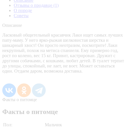
Описание
Отзывы о продавце
(1)
О породе
Советы
Описание
Ласковый общительный красавчик Лаки ищет самых лучших
папу-маму. У него ярко-рыжая шелковистая шерстка и
шикарный хвост! Он просто неотразим, посмотрите! Лаки
некрупный, похож на метиса спаниеля. Ему примерно год,
рост по колено, вес 15 кг. Привит, кастрирован. Дружит с
другими собачками, с кошками, любит детей. В туалет терпит
до улицы, спокойный, не лает, не воет. Может оставаться
один. Отдаем даром, возможна доставка.
Факты о питомце
Факты о питомце
Пол:
Мальчик