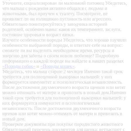
Уточните, социализирован ли маленький питомец
Убедитесь,
что малыш с рождения активно общался с людьми и
животными, был приучен к туалету. Посмотрите, не
проявляет ли он излишнюю пугливость или агрессию.
Обязательно поинтересуйтесь у заводчика историей
родителей, особенно мамы: каков их темперамент, заслуги,
состояние здоровья и возраст вязки.
Изучите особенности породы
Убедитесь, что хорошо изучили
особенности выбранной породы, и ответьте себе на вопрос:
сможете ли вы выделить необходимое время, ресурсы и
энергию для заботы о своем новом любимце? Подробную
информацию о каждой породе вы найдете в наших разделах
«Породы собак»
и
«Породы кошек»
.
Убедитесь, что малыш старше 2 месяцев
Именно такой срок
требуется для полноценной выкормки малышей: у них
формируется иммунитет и психологическая независимость.
После достижения двухмесячного возраста щенков или котят
можно отнимать от матери и привозить в новый дом.Именно
такой срок требуется для полноценной выкормки малышей: у
них формируется иммунитет и психологическая
независимость. После достижения двухмесячного возраста
щенков или котят можно отнимать от матери и привозить в
новый дом.
Проверьте документы при покупке породистого животного
Обязательный перечень документов для щенка: ветпаспорт с