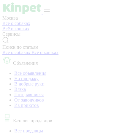
Москва
Всё о собаках
Всё о кошках
Сервисы
Поиск по статьям
Всё о собаках
Всё о кошках
Объявления
Все объявления
На продажу
В добрые руки
Вязка
Потерявшиеся
От заводчиков
Из приютов
Каталог продавцов
Все продавцы