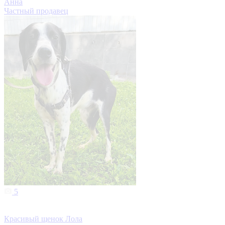
Анна
Частный продавец
5
Красивый щенок Лола