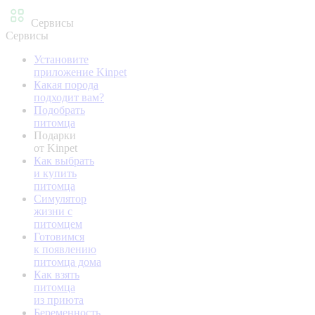
Сервисы
Сервисы
Установите
приложение Kinpet
Какая порода
подходит вам?
Подобрать
питомца
Подарки
от Kinpet
Как выбрать
и купить
питомца
Симулятор
жизни с
питомцем
Готовимся
к появлению
питомца дома
Как взять
питомца
из приюта
Беременность