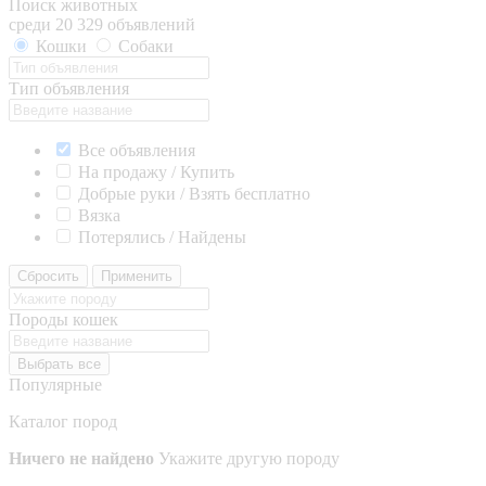
Поиск животных
среди 20 329 объявлений
Кошки
Собаки
Тип объявления
Все объявления
На продажу / Купить
Добрые руки / Взять бесплатно
Вязка
Потерялись / Найдены
Сбросить
Применить
Породы кошек
Выбрать все
Популярные
Каталог пород
Ничего не найдено
Укажите другую породу