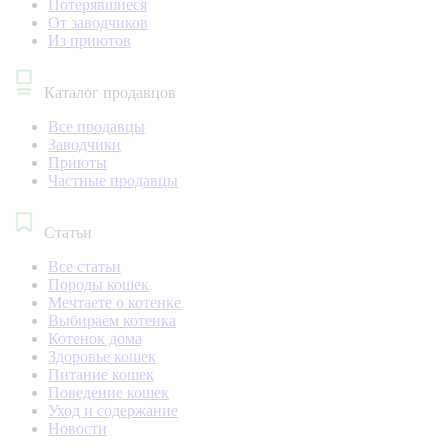
Потерявшиеся
От заводчиков
Из приютов
Каталог продавцов
Все продавцы
Заводчики
Приюты
Частные продавцы
Статьи
Все статьи
Породы кошек
Мечтаете о котенке
Выбираем котенка
Котенок дома
Здоровье кошек
Питание кошек
Поведение кошек
Уход и содержание
Новости