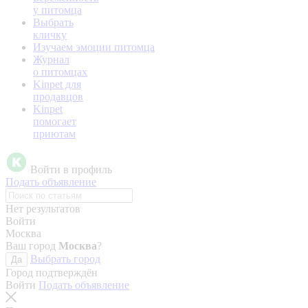
у питомца
Выбрать
кличку
Изучаем эмоции питомца
Журнал
о питомцах
Kinpet для
продавцов
Kinpet
помогает
приютам
Войти в профиль
Подать объявление
Нет результатов
Войти
Москва
Ваш город
Москва
?
Выбрать город
Да
Город подтверждён
Войти
Подать объявление