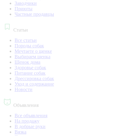
Заводчики
Приюты
Частные продавцы
Статьи
Все статьи
Породы собак
Мечтаете о щенке
Выбираем щенка
Щенок дома
Здоровье собак
Питание собак
Дрессировка собак
Уход и содержание
Новости
Объявления
Все объявления
На продажу
В добрые руки
Вязка