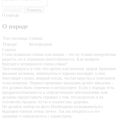
Отправить
Отменить
О породе
О породе
Тип питомца:
Собаки
Порода:
Беспородная
Советы
Стать хозяином собаки или кошки – это не только невероятная
радость, но и огромная ответственность. Как выбрать
будущего четвероного члена семьи?
Удостоверьтесь в том, что щенок или котенок здоров
Здоровые
малыши активны, любопытны и хорошо выглядят: у них
блестящие глазки, мокрый носик, чистая шерстка и упитанное
телосложение. Первые прививки малышам делает заводчик –
это должно быть отмечено в ветпаспорте. Если у породы есть
предрасположенность к определенным заболеваниям, вам
должны предоставить справки о том, что родители и их
потомство прошли тесты и полностью здоровы.
Не делайте выбор по фото
Необходимо познакомиться с
будущим членом семьи лично. Так вы убедитесь в его
здоровье и определитесь с характером.