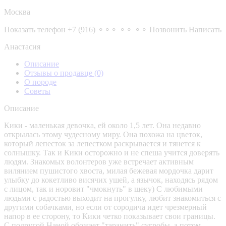
Москва
Показать телефон
+7 (916) ⚬⚬⚬ ⚬⚬ ⚬⚬
Позвонить
Написать
Анастасия
Описание
Отзывы о продавце
(0)
О породе
Советы
Описание
Кики - маленькая девочка, ей около 1,5 лет. Она недавно
открылась этому чудесному миру. Она похожа на цветок,
который лепесток за лепестком раскрывается и тянется к
солнышку. Так и Кики осторожно и не спеша учится доверять
людям. Знакомых волонтеров уже встречает активным
вилянием пушистого хвоста, милая бежевая мордочка дарит
улыбку до кокетливо висячих ушей, а язычок, находясь рядом
с лицом, так и норовит "чмокнуть" в щеку) С любимыми
людьми с радостью выходит на прогулку, любит знакомиться с
другими собачками, но если от сородича идет чрезмерный
напор в ее сторону, то Кики четко показывает свои границы.
С подругой Наной обожает "таранить" сугробы, а потом