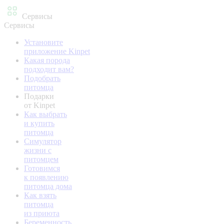
Сервисы
Сервисы
Установите
приложение Kinpet
Какая порода
подходит вам?
Подобрать
питомца
Подарки
от Kinpet
Как выбрать
и купить
питомца
Симулятор
жизни с
питомцем
Готовимся
к появлению
питомца дома
Как взять
питомца
из приюта
Беременность