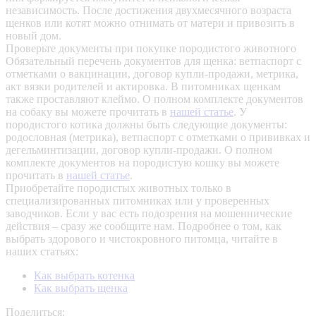
независимость. После достижения двухмесячного возраста
щенков или котят можно отнимать от матери и привозить в
новый дом.
Проверьте документы при покупке породистого животного
Обязательный перечень документов для щенка: ветпаспорт с
отметками о вакцинации, договор купли-продажи, метрика,
акт вязки родителей и актировка. В питомниках щенкам
также проставляют клеймо. О полном комплекте документов
на собаку вы можете прочитать в
нашей статье
.
У
породистого котика должны быть следующие документы:
родословная (метрика), ветпаспорт с отметками о прививках и
дегельминтизации, договор купли-продажи. О полном
комплекте документов на породистую кошку вы можете
прочитать в
нашей статье
.
Приобретайте породистых животных только в
специализированных питомниках или у проверенных
заводчиков. Если у вас есть подозрения на мошеннические
действия – сразу же сообщите нам.
Подробнее о том, как
выбрать здорового и чистокровного питомца, читайте в
наших статьях:
Как выбрать котенка
Как выбрать щенка
Поделиться: