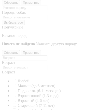
Сбросить
Применить
Породы собак
Выбрать все
Популярные
Каталог пород
Ничего не найдено
Укажите другую породу
Сбросить
Применить
Возраст
Возраст
Любой
Малыш (до 6 месяцев)
Подросток (6-11 месяцев)
Взрослеющий (1-3 года)
Взрослый (4-6 лет)
Стареющий (7-11 лет)