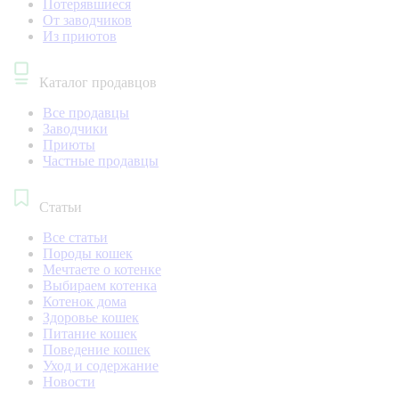
Потерявшиеся
От заводчиков
Из приютов
Каталог продавцов
Все продавцы
Заводчики
Приюты
Частные продавцы
Статьи
Все статьи
Породы кошек
Мечтаете о котенке
Выбираем котенка
Котенок дома
Здоровье кошек
Питание кошек
Поведение кошек
Уход и содержание
Новости