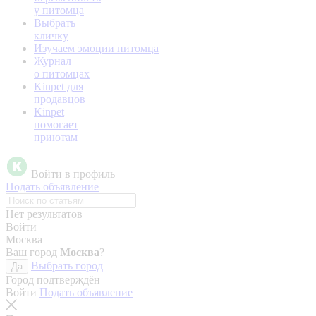
у питомца
Выбрать
кличку
Изучаем эмоции питомца
Журнал
о питомцах
Kinpet для
продавцов
Kinpet
помогает
приютам
Войти в профиль
Подать объявление
Нет результатов
Войти
Москва
Ваш город
Москва
?
Выбрать город
Да
Город подтверждён
Войти
Подать объявление