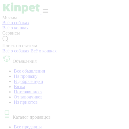
Москва
Всё о собаках
Всё о кошках
Сервисы
Поиск по статьям
Всё о собаках
Всё о кошках
Объявления
Все объявления
На продажу
В добрые руки
Вязка
Потерявшиеся
От заводчиков
Из приютов
Каталог продавцов
Все продавцы