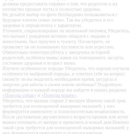
должны предоставить справки о том, что родители и их
потомство прошли тесты и полностью здоровы.
Не делайте выбор по фото
Необходимо познакомиться с
будущим членом семьи лично. Так вы убедитесь в его
здоровье и определитесь с характером.
Уточните, социализирован ли маленький питомец
Убедитесь,
что малыш с рождения активно общался с людьми и
животными, был приучен к туалету. Посмотрите, не
проявляет ли он излишнюю пугливость или агрессию.
Обязательно поинтересуйтесь у заводчика историей
родителей, особенно мамы: каков их темперамент, заслуги,
состояние здоровья и возраст вязки.
Изучите особенности породы
Убедитесь, что хорошо изучили
особенности выбранной породы, и ответьте себе на вопрос:
сможете ли вы выделить необходимое время, ресурсы и
энергию для заботы о своем новом любимце? Подробную
информацию о каждой породе вы найдете в наших разделах
«Породы собак»
и
«Породы кошек»
.
Убедитесь, что малыш старше 2 месяцев
Именно такой срок
требуется для полноценной выкормки малышей: у них
формируется иммунитет и психологическая независимость.
После достижения двухмесячного возраста щенков или котят
можно отнимать от матери и привозить в новый дом.Именно
такой срок требуется для полноценной выкормки малышей: у
них формируется иммунитет и психологическая