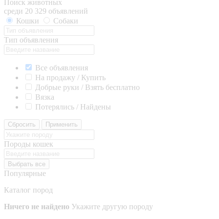
Поиск животных
среди 20 329 объявлений
Кошки
Собаки
Тип объявления
Все объявления
На продажу / Купить
Добрые руки / Взять бесплатно
Вязка
Потерялись / Найдены
Сбросить
Применить
Породы кошек
Выбрать все
Популярные
Каталог пород
Ничего не найдено
Укажите другую породу