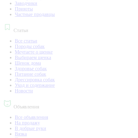
Заводчики
Приюты
Частные продавцы
Статьи
Все статьи
Породы собак
Мечтаете о щенке
Выбираем щенка
Щенок дома
Здоровье собак
Питание собак
Дрессировка собак
Уход и содержание
Новости
Объявления
Все объявления
На продажу
В добрые руки
Вязка