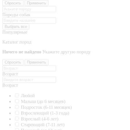
Сбросить
Применить
Породы собак
Выбрать все
Популярные
Каталог пород
Ничего не найдено
Укажите другую породу
Сбросить
Применить
Возраст
Возраст
Любой
Малыш (до 6 месяцев)
Подросток (6-11 месяцев)
Взрослеющий (1-3 года)
Взрослый (4-6 лет)
Стареющий (7-11 лет)