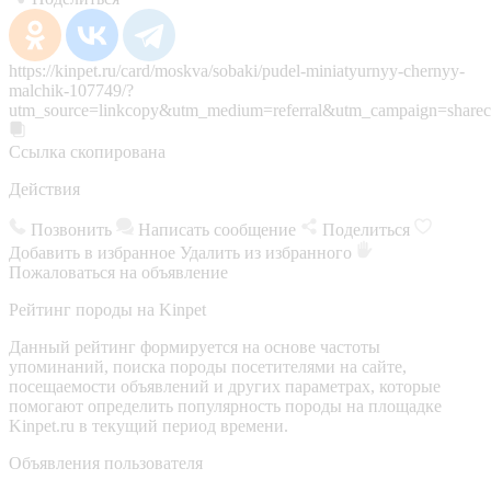
https://kinpet.ru/card/moskva/sobaki/pudel-miniatyurnyy-chernyy-
malchik-107749/?
utm_source=linkcopy&utm_medium=referral&utm_campaign=sharec
Ссылка скопирована
Действия
Позвонить
Написать сообщение
Поделиться
Добавить в избранное
Удалить из избранного
Пожаловаться на объявление
Рейтинг породы на Kinpet
Данный рейтинг формируется на основе частоты
упоминаний, поиска породы посетителями на сайте,
посещаемости объявлений и других параметрах, которые
помогают определить популярность породы на площадке
Kinpet.ru в текущий период времени.
Объявления пользователя