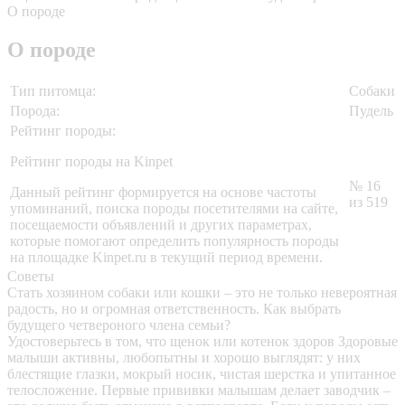
О породе
О породе
Тип питомца:
Собаки
Порода:
Пудель
Рейтинг породы:
Рейтинг породы на Kinpet
№ 16
Данный рейтинг формируется на основе частоты
из 519
упоминаний, поиска породы посетителями на сайте,
посещаемости объявлений и других параметрах,
которые помогают определить популярность породы
на площадке Kinpet.ru в текущий период времени.
Советы
Стать хозяином собаки или кошки – это не только невероятная
радость, но и огромная ответственность. Как выбрать
будущего четвероного члена семьи?
Удостоверьтесь в том, что щенок или котенок здоров
Здоровые
малыши активны, любопытны и хорошо выглядят: у них
блестящие глазки, мокрый носик, чистая шерстка и упитанное
телосложение. Первые прививки малышам делает заводчик –