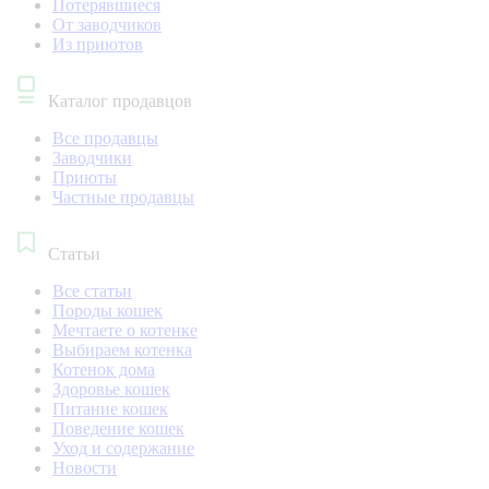
Потерявшиеся
От заводчиков
Из приютов
Каталог продавцов
Все продавцы
Заводчики
Приюты
Частные продавцы
Статьи
Все статьи
Породы кошек
Мечтаете о котенке
Выбираем котенка
Котенок дома
Здоровье кошек
Питание кошек
Поведение кошек
Уход и содержание
Новости