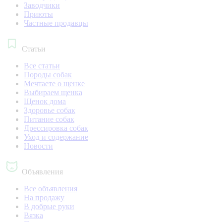
Заводчики
Приюты
Частные продавцы
Статьи
Все статьи
Породы собак
Мечтаете о щенке
Выбираем щенка
Щенок дома
Здоровье собак
Питание собак
Дрессировка собак
Уход и содержание
Новости
Объявления
Все объявления
На продажу
В добрые руки
Вязка