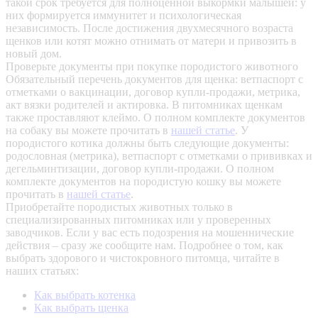
такой срок требуется для полноценной выкормки малышей: у
них формируется иммунитет и психологическая
независимость. После достижения двухмесячного возраста
щенков или котят можно отнимать от матери и привозить в
новый дом.
Проверьте документы при покупке породистого животного
Обязательный перечень документов для щенка: ветпаспорт с
отметками о вакцинации, договор купли-продажи, метрика,
акт вязки родителей и актировка. В питомниках щенкам
также проставляют клеймо. О полном комплекте документов
на собаку вы можете прочитать в
нашей статье
.
У
породистого котика должны быть следующие документы:
родословная (метрика), ветпаспорт с отметками о прививках и
дегельминтизации, договор купли-продажи. О полном
комплекте документов на породистую кошку вы можете
прочитать в
нашей статье
.
Приобретайте породистых животных только в
специализированных питомниках или у проверенных
заводчиков. Если у вас есть подозрения на мошеннические
действия – сразу же сообщите нам.
Подробнее о том, как
выбрать здорового и чистокровного питомца, читайте в
наших статьях:
Как выбрать котенка
Как выбрать щенка