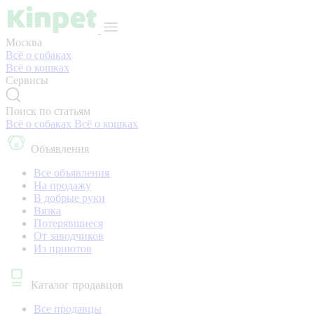
Москва
Всё о собаках
Всё о кошках
Сервисы
Поиск по статьям
Всё о собаках
Всё о кошках
Объявления
Все объявления
На продажу
В добрые руки
Вязка
Потерявшиеся
От заводчиков
Из приютов
Каталог продавцов
Все продавцы