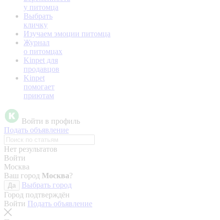
у питомца
Выбрать
кличку
Изучаем эмоции питомца
Журнал
о питомцах
Kinpet для
продавцов
Kinpet
помогает
приютам
Войти в профиль
Подать объявление
Нет результатов
Войти
Москва
Ваш город
Москва
?
Выбрать город
Да
Город подтверждён
Войти
Подать объявление