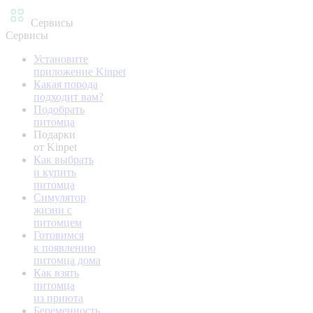
Сервисы
Сервисы
Установите
приложение Kinpet
Какая порода
подходит вам?
Подобрать
питомца
Подарки
от Kinpet
Как выбрать
и купить
питомца
Симулятор
жизни с
питомцем
Готовимся
к появлению
питомца дома
Как взять
питомца
из приюта
Беременность