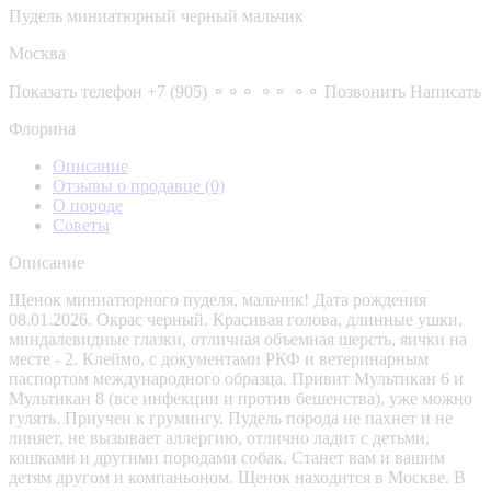
Пудель миниатюрный черный мальчик
Москва
Показать телефон
+7 (905) ⚬⚬⚬ ⚬⚬ ⚬⚬
Позвонить
Написать
Флорина
Описание
Отзывы о продавце
(0)
О породе
Советы
Описание
Щенок миниатюрного пуделя, мальчик! Дата рождения
08.01.2026. Окрас черный. Красивая голова, длинные ушки,
миндалевидные глазки, отличная объемная шерсть, яички на
месте - 2. Клеймо, с документами РКФ и ветеринарным
паспортом международного образца. Привит Мультикан 6 и
Мультикан 8 (все инфекции и против бешенства), уже можно
гулять. Приучен к грумингу. Пудель порода не пахнет и не
линяет, не вызывает аллергию, отлично ладит с детьми,
кошками и другими породами собак. Станет вам и вашим
детям другом и компаньоном. Щенок находится в Москве. В