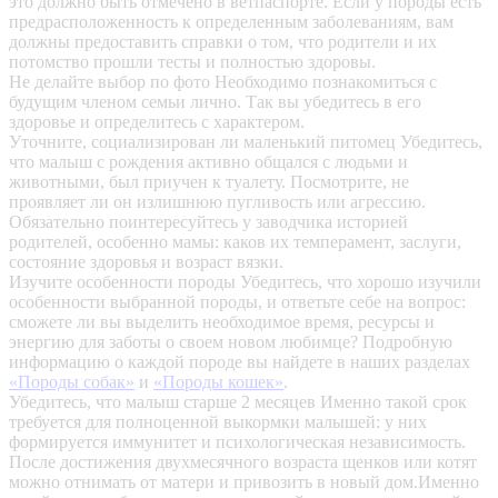
это должно быть отмечено в ветпаспорте. Если у породы есть
предрасположенность к определенным заболеваниям, вам
должны предоставить справки о том, что родители и их
потомство прошли тесты и полностью здоровы.
Не делайте выбор по фото
Необходимо познакомиться с
будущим членом семьи лично. Так вы убедитесь в его
здоровье и определитесь с характером.
Уточните, социализирован ли маленький питомец
Убедитесь,
что малыш с рождения активно общался с людьми и
животными, был приучен к туалету. Посмотрите, не
проявляет ли он излишнюю пугливость или агрессию.
Обязательно поинтересуйтесь у заводчика историей
родителей, особенно мамы: каков их темперамент, заслуги,
состояние здоровья и возраст вязки.
Изучите особенности породы
Убедитесь, что хорошо изучили
особенности выбранной породы, и ответьте себе на вопрос:
сможете ли вы выделить необходимое время, ресурсы и
энергию для заботы о своем новом любимце? Подробную
информацию о каждой породе вы найдете в наших разделах
«Породы собак»
и
«Породы кошек»
.
Убедитесь, что малыш старше 2 месяцев
Именно такой срок
требуется для полноценной выкормки малышей: у них
формируется иммунитет и психологическая независимость.
После достижения двухмесячного возраста щенков или котят
можно отнимать от матери и привозить в новый дом.Именно