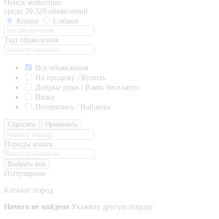
Поиск животных
среди 20 329 объявлений
Кошки
Собаки
Тип объявления
Все объявления
На продажу / Купить
Добрые руки / Взять бесплатно
Вязка
Потерялись / Найдены
Сбросить
Применить
Породы кошек
Выбрать все
Популярные
Каталог пород
Ничего не найдено
Укажите другую породу