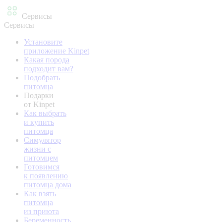
Сервисы
Сервисы
Установите
приложение Kinpet
Какая порода
подходит вам?
Подобрать
питомца
Подарки
от Kinpet
Как выбрать
и купить
питомца
Симулятор
жизни с
питомцем
Готовимся
к появлению
питомца дома
Как взять
питомца
из приюта
Беременность