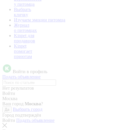
у питомца
Выбрать
кличку
Изучаем эмоции питомца
Журнал
о питомцах
Kinpet для
продавцов
Kinpet
помогает
приютам
Войти в профиль
Подать объявление
Нет результатов
Войти
Москва
Ваш город
Москва
?
Выбрать город
Да
Город подтверждён
Войти
Подать объявление