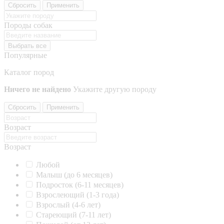
Сбросить
Применить
Породы собак
Выбрать все
Популярные
Каталог пород
Ничего не найдено
Укажите другую породу
Сбросить
Применить
Возраст
Возраст
Любой
Малыш (до 6 месяцев)
Подросток (6-11 месяцев)
Взрослеющий (1-3 года)
Взрослый (4-6 лет)
Стареющий (7-11 лет)