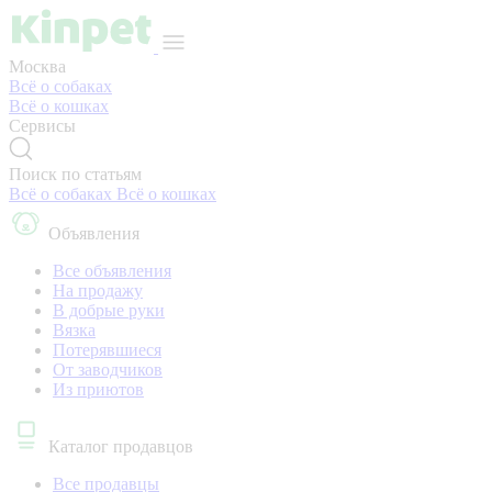
Москва
Всё о собаках
Всё о кошках
Сервисы
Поиск по статьям
Всё о собаках
Всё о кошках
Объявления
Все объявления
На продажу
В добрые руки
Вязка
Потерявшиеся
От заводчиков
Из приютов
Каталог продавцов
Все продавцы