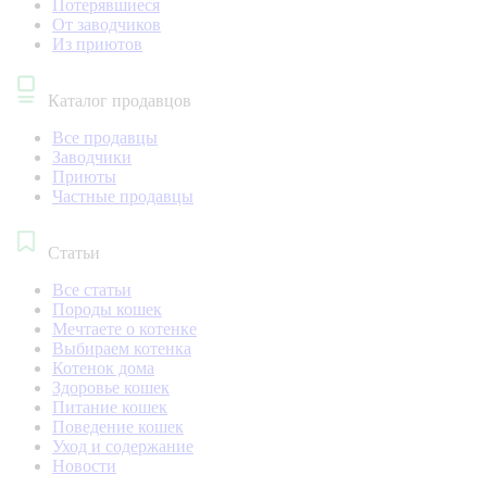
Потерявшиеся
От заводчиков
Из приютов
Каталог продавцов
Все продавцы
Заводчики
Приюты
Частные продавцы
Статьи
Все статьи
Породы кошек
Мечтаете о котенке
Выбираем котенка
Котенок дома
Здоровье кошек
Питание кошек
Поведение кошек
Уход и содержание
Новости