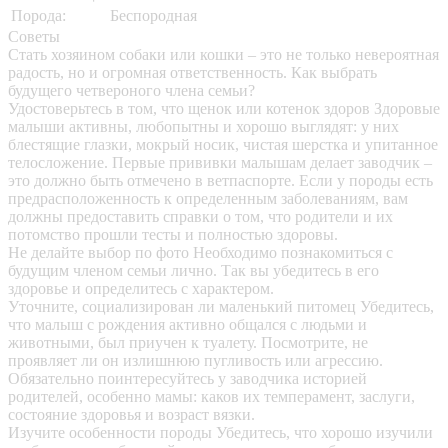
Порода:
Беспородная
Советы
Стать хозяином собаки или кошки – это не только невероятная
радость, но и огромная ответственность. Как выбрать
будущего четвероного члена семьи?
Удостоверьтесь в том, что щенок или котенок здоров
Здоровые
малыши активны, любопытны и хорошо выглядят: у них
блестящие глазки, мокрый носик, чистая шерстка и упитанное
телосложение. Первые прививки малышам делает заводчик –
это должно быть отмечено в ветпаспорте. Если у породы есть
предрасположенность к определенным заболеваниям, вам
должны предоставить справки о том, что родители и их
потомство прошли тесты и полностью здоровы.
Не делайте выбор по фото
Необходимо познакомиться с
будущим членом семьи лично. Так вы убедитесь в его
здоровье и определитесь с характером.
Уточните, социализирован ли маленький питомец
Убедитесь,
что малыш с рождения активно общался с людьми и
животными, был приучен к туалету. Посмотрите, не
проявляет ли он излишнюю пугливость или агрессию.
Обязательно поинтересуйтесь у заводчика историей
родителей, особенно мамы: каков их темперамент, заслуги,
состояние здоровья и возраст вязки.
Изучите особенности породы
Убедитесь, что хорошо изучили