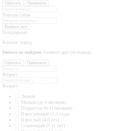
Сбросить
Применить
Породы собак
Выбрать все
Популярные
Каталог пород
Ничего не найдено
Укажите другую породу
Сбросить
Применить
Возраст
Возраст
Любой
Малыш (до 6 месяцев)
Подросток (6-11 месяцев)
Взрослеющий (1-3 года)
Взрослый (4-6 лет)
Стареющий (7-11 лет)