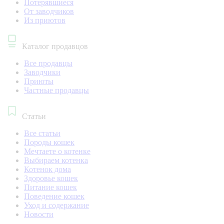
Потерявшиеся
От заводчиков
Из приютов
Каталог продавцов
Все продавцы
Заводчики
Приюты
Частные продавцы
Статьи
Все статьи
Породы кошек
Мечтаете о котенке
Выбираем котенка
Котенок дома
Здоровье кошек
Питание кошек
Поведение кошек
Уход и содержание
Новости