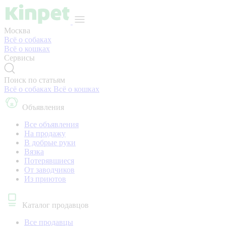
Москва
Всё о собаках
Всё о кошках
Сервисы
Поиск по статьям
Всё о собаках
Всё о кошках
Объявления
Все объявления
На продажу
В добрые руки
Вязка
Потерявшиеся
От заводчиков
Из приютов
Каталог продавцов
Все продавцы