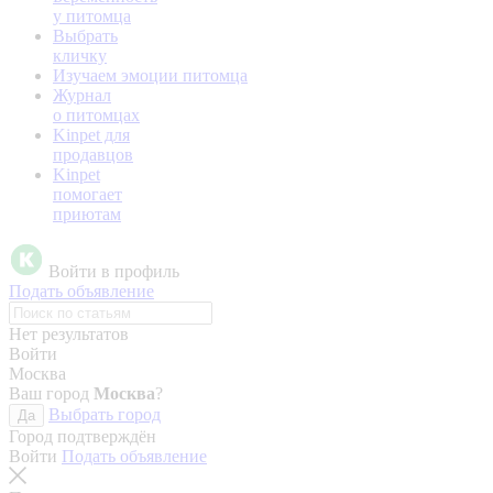
у питомца
Выбрать
кличку
Изучаем эмоции питомца
Журнал
о питомцах
Kinpet для
продавцов
Kinpet
помогает
приютам
Войти в профиль
Подать объявление
Нет результатов
Войти
Москва
Ваш город
Москва
?
Выбрать город
Да
Город подтверждён
Войти
Подать объявление