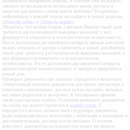
особенности выбранной породы, и ответьте себе на вопрос:
сможете ли вы выделить необходимое время, ресурсы и
энергию для заботы о своем новом любимце? Подробную
информацию о каждой породе вы найдете в наших разделах
«Породы собак»
и
«Породы кошек»
.
Убедитесь, что малыш старше 2 месяцев
Именно такой срок
требуется для полноценной выкормки малышей: у них
формируется иммунитет и психологическая независимость.
После достижения двухмесячного возраста щенков или котят
можно отнимать от матери и привозить в новый дом.Именно
такой срок требуется для полноценной выкормки малышей: у
них формируется иммунитет и психологическая
независимость. После достижения двухмесячного возраста
щенков или котят можно отнимать от матери и привозить в
новый дом.
Проверьте документы при покупке породистого животного
Обязательный перечень документов для щенка: ветпаспорт с
отметками о вакцинации, договор купли-продажи, метрика,
акт вязки родителей и актировка. В питомниках щенкам
также проставляют клеймо. О полном комплекте документов
на собаку вы можете прочитать в
нашей статье
.
У
породистого котика должны быть следующие документы:
родословная (метрика), ветпаспорт с отметками о прививках и
дегельминтизации, договор купли-продажи. О полном
комплекте документов на породистую кошку вы можете