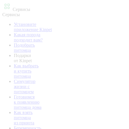
Сервисы
Сервисы
Установите
приложение Kinpet
Какая порода
подходит вам?
Подобрать
питомца
Подарки
от Kinpet
Как выбрать
и купить
питомца
Симулятор
жизни с
питомцем
Готовимся
к появлению
питомца дома
Как взять
питомца
из приюта
Беременность