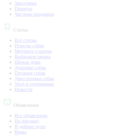
Заводчики
Приюты
Частные продавцы
Статьи
Все статьи
Породы собак
Мечтаете о щенке
Выбираем щенка
Щенок дома
Здоровье собак
Питание собак
Дрессировка собак
Уход и содержание
Новости
Объявления
Все объявления
На продажу
В добрые руки
Вязка