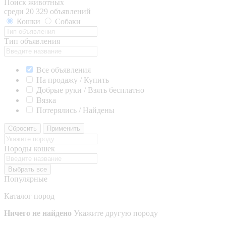
Поиск животных
среди 20 329 объявлений
Кошки
Собаки
Тип объявления
Все объявления
На продажу / Купить
Добрые руки / Взять бесплатно
Вязка
Потерялись / Найдены
Сбросить
Применить
Породы кошек
Выбрать все
Популярные
Каталог пород
Ничего не найдено
Укажите другую породу