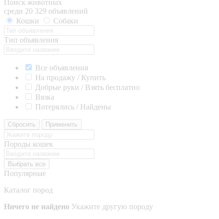
Поиск животных
среди 20 329 объявлений
Кошки
Собаки
Тип объявления
Все объявления
На продажу / Купить
Добрые руки / Взять бесплатно
Вязка
Потерялись / Найдены
Сбросить
Применить
Породы кошек
Выбрать все
Популярные
Каталог пород
Ничего не найдено
Укажите другую породу