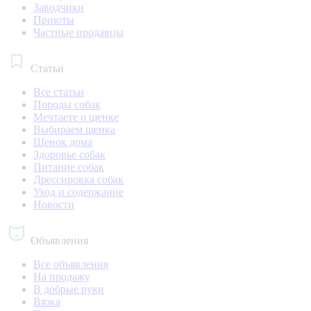
Заводчики
Приюты
Частные продавцы
Статьи
Все статьи
Породы собак
Мечтаете о щенке
Выбираем щенка
Щенок дома
Здоровье собак
Питание собак
Дрессировка собак
Уход и содержание
Новости
Объявления
Все объявления
На продажу
В добрые руки
Вязка