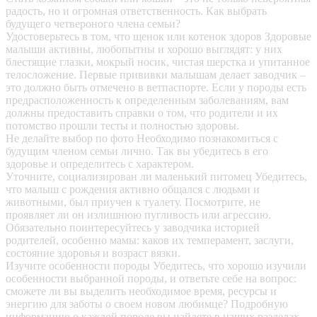
радость, но и огромная ответственность. Как выбрать
будущего четвероного члена семьи?
Удостоверьтесь в том, что щенок или котенок здоров
Здоровые
малыши активны, любопытны и хорошо выглядят: у них
блестящие глазки, мокрый носик, чистая шерстка и упитанное
телосложение. Первые прививки малышам делает заводчик –
это должно быть отмечено в ветпаспорте. Если у породы есть
предрасположенность к определенным заболеваниям, вам
должны предоставить справки о том, что родители и их
потомство прошли тесты и полностью здоровы.
Не делайте выбор по фото
Необходимо познакомиться с
будущим членом семьи лично. Так вы убедитесь в его
здоровье и определитесь с характером.
Уточните, социализирован ли маленький питомец
Убедитесь,
что малыш с рождения активно общался с людьми и
животными, был приучен к туалету. Посмотрите, не
проявляет ли он излишнюю пугливость или агрессию.
Обязательно поинтересуйтесь у заводчика историей
родителей, особенно мамы: каков их темперамент, заслуги,
состояние здоровья и возраст вязки.
Изучите особенности породы
Убедитесь, что хорошо изучили
особенности выбранной породы, и ответьте себе на вопрос:
сможете ли вы выделить необходимое время, ресурсы и
энергию для заботы о своем новом любимце? Подробную
информацию о каждой породе вы найдете в наших разделах