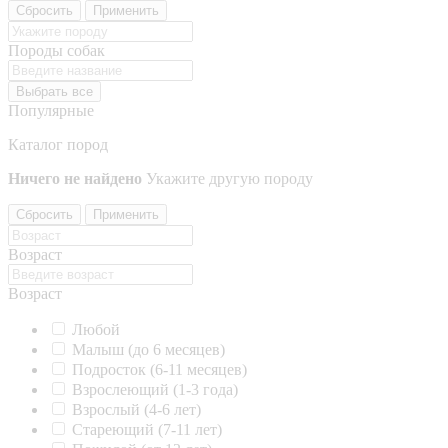
Сбросить
Применить
Породы собак
Выбрать все
Популярные
Каталог пород
Ничего не найдено
Укажите другую породу
Сбросить
Применить
Возраст
Возраст
Любой
Малыш (до 6 месяцев)
Подросток (6-11 месяцев)
Взрослеющий (1-3 года)
Взрослый (4-6 лет)
Стареющий (7-11 лет)