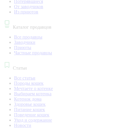
Потерявшиеся
От заводчиков
Из приютов
Каталог продавцов
Все продавцы
Заводчики
Приюты
Частные продавцы
Статьи
Все статьи
Породы кошек
Мечтаете о котенке
Выбираем котенка
Котенок дома
Здоровье кошек
Питание кошек
Поведение кошек
Уход и содержание
Новости