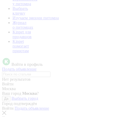
у питомца
Выбрать
кличку
Изучаем эмоции питомца
Журнал
о питомцах
Kinpet для
продавцов
Kinpet
помогает
приютам
Войти в профиль
Подать объявление
Нет результатов
Войти
Москва
Ваш город
Москва
?
Выбрать город
Да
Город подтверждён
Войти
Подать объявление