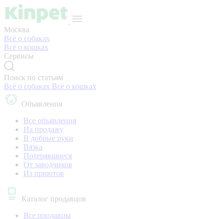
Москва
Всё о собаках
Всё о кошках
Сервисы
Поиск по статьям
Всё о собаках
Всё о кошках
Объявления
Все объявления
На продажу
В добрые руки
Вязка
Потерявшиеся
От заводчиков
Из приютов
Каталог продавцов
Все продавцы