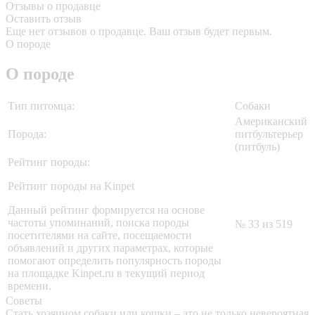
Отзывы о продавце
Оставить отзыв
Еще нет отзывов о продавце. Ваш отзыв будет первым.
О породе
О породе
Тип питомца:
Собаки
Американский
Порода:
питбультерьер
(питбуль)
Рейтинг породы:
Рейтинг породы на Kinpet
Данный рейтинг формируется на основе
частоты упоминаний, поиска породы
№ 33 из 519
посетителями на сайте, посещаемости
объявлений и других параметрах, которые
помогают определить популярность породы
на площадке Kinpet.ru в текущий период
времени.
Советы
Стать хозяином собаки или кошки – это не только невероятная