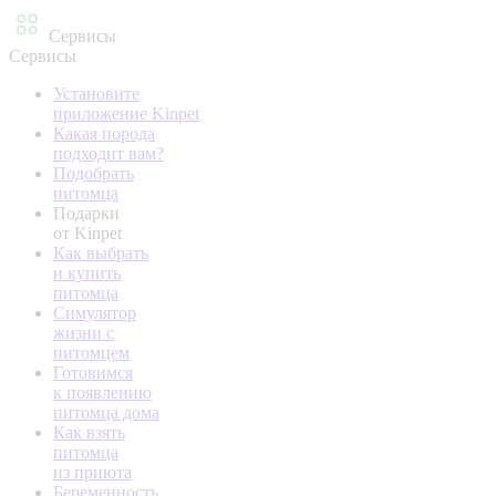
Сервисы
Сервисы
Установите
приложение Kinpet
Какая порода
подходит вам?
Подобрать
питомца
Подарки
от Kinpet
Как выбрать
и купить
питомца
Симулятор
жизни с
питомцем
Готовимся
к появлению
питомца дома
Как взять
питомца
из приюта
Беременность