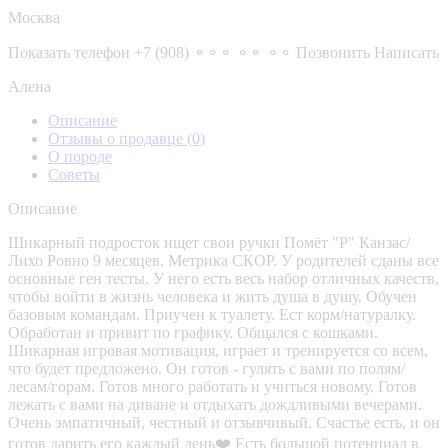
Москва
Показать телефон
+7 (908) ⚬⚬⚬ ⚬⚬ ⚬⚬
Позвонить
Написать
Алена
Описание
Отзывы о продавце
(0)
О породе
Советы
Описание
Шикарный подросток ищет свои ручки Помёт "Р" Канзас/
Лихо Ровно 9 месяцев. Метрика СКОР. У родителей сданы все
основные ген тесты. У него есть весь набор отличных качеств,
чтобы войти в жизнь человека и жить душа в душу. Обучен
базовым командам. Приучен к туалету. Ест корм/натуралку.
Обработан и привит по графику. Общался с кошками.
Шикарная игровая мотивация, играет и тренируется со всем,
что будет предложено. Он готов - гулять с вами по полям/
лесам/горам. Готов много работать и учиться новому. Готов
лежать с вами на диване и отдыхать дождливыми вечерами.
Очень эмпатичный, честный и отзывчивый. Счастье есть, и он
готов дарить его каждый день❤️ Есть большой потенциал в