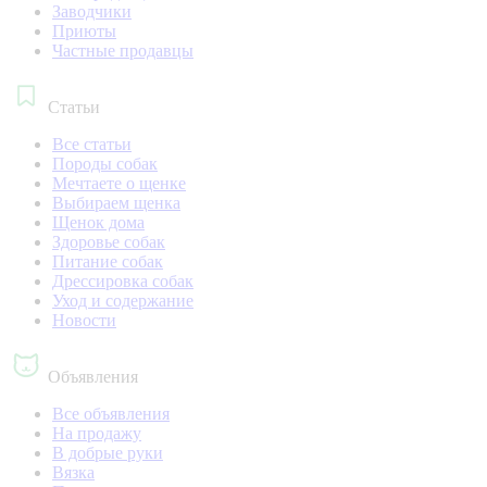
Заводчики
Приюты
Частные продавцы
Статьи
Все статьи
Породы собак
Мечтаете о щенке
Выбираем щенка
Щенок дома
Здоровье собак
Питание собак
Дрессировка собак
Уход и содержание
Новости
Объявления
Все объявления
На продажу
В добрые руки
Вязка