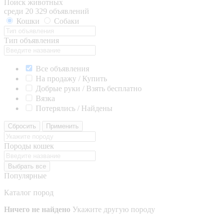
Поиск животных
среди 20 329 объявлений
Кошки
Собаки
Тип объявления
Все объявления
На продажу / Купить
Добрые руки / Взять бесплатно
Вязка
Потерялись / Найдены
Сбросить
Применить
Породы кошек
Выбрать все
Популярные
Каталог пород
Ничего не найдено
Укажите другую породу