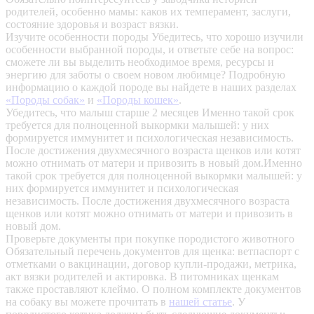
родителей, особенно мамы: каков их темперамент, заслуги,
состояние здоровья и возраст вязки.
Изучите особенности породы
Убедитесь, что хорошо изучили
особенности выбранной породы, и ответьте себе на вопрос:
сможете ли вы выделить необходимое время, ресурсы и
энергию для заботы о своем новом любимце? Подробную
информацию о каждой породе вы найдете в наших разделах
«Породы собак»
и
«Породы кошек»
.
Убедитесь, что малыш старше 2 месяцев
Именно такой срок
требуется для полноценной выкормки малышей: у них
формируется иммунитет и психологическая независимость.
После достижения двухмесячного возраста щенков или котят
можно отнимать от матери и привозить в новый дом.Именно
такой срок требуется для полноценной выкормки малышей: у
них формируется иммунитет и психологическая
независимость. После достижения двухмесячного возраста
щенков или котят можно отнимать от матери и привозить в
новый дом.
Проверьте документы при покупке породистого животного
Обязательный перечень документов для щенка: ветпаспорт с
отметками о вакцинации, договор купли-продажи, метрика,
акт вязки родителей и актировка. В питомниках щенкам
также проставляют клеймо. О полном комплекте документов
на собаку вы можете прочитать в
нашей статье
.
У