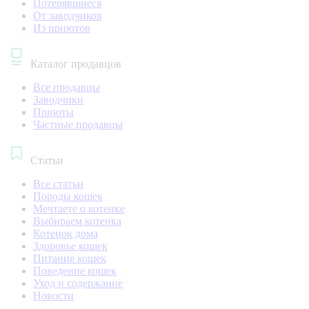
Потерявшиеся
От заводчиков
Из приютов
Каталог продавцов
Все продавцы
Заводчики
Приюты
Частные продавцы
Статьи
Все статьи
Породы кошек
Мечтаете о котенке
Выбираем котенка
Котенок дома
Здоровье кошек
Питание кошек
Поведение кошек
Уход и содержание
Новости