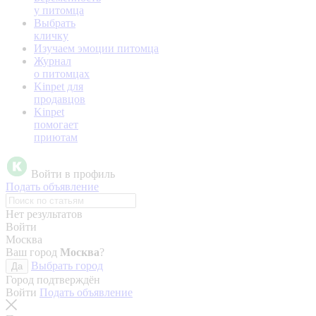
у питомца
Выбрать
кличку
Изучаем эмоции питомца
Журнал
о питомцах
Kinpet для
продавцов
Kinpet
помогает
приютам
Войти в профиль
Подать объявление
Нет результатов
Войти
Москва
Ваш город
Москва
?
Выбрать город
Да
Город подтверждён
Войти
Подать объявление