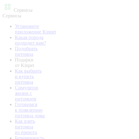
Сервисы
Сервисы
Установите
приложение Kinpet
Какая порода
подходит вам?
Подобрать
питомца
Подарки
от Kinpet
Как выбрать
и купить
питомца
Симулятор
жизни с
питомцем
Готовимся
к появлению
питомца дома
Как взять
питомца
из приюта
Беременность