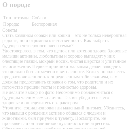
О породе
Тип питомца:
Собаки
Порода:
Беспородная
Советы
Стать хозяином собаки или кошки – это не только невероятная
радость, но и огромная ответственность. Как выбрать
будущего четвероного члена семьи?
Удостоверьтесь в том, что щенок или котенок здоров
Здоровые
малыши активны, любопытны и хорошо выглядят: у них
блестящие глазки, мокрый носик, чистая шерстка и упитанное
телосложение. Первые прививки малышам делает заводчик –
это должно быть отмечено в ветпаспорте. Если у породы есть
предрасположенность к определенным заболеваниям, вам
должны предоставить справки о том, что родители и их
потомство прошли тесты и полностью здоровы.
Не делайте выбор по фото
Необходимо познакомиться с
будущим членом семьи лично. Так вы убедитесь в его
здоровье и определитесь с характером.
Уточните, социализирован ли маленький питомец
Убедитесь,
что малыш с рождения активно общался с людьми и
животными, был приучен к туалету. Посмотрите, не
проявляет ли он излишнюю пугливость или агрессию.
Обязательно поинтересуйтесь у заводчика историей