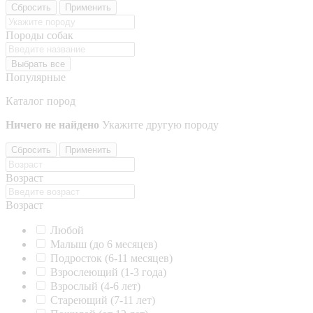
Сбросить
Применить
Породы собак
Выбрать все
Популярные
Каталог пород
Ничего не найдено
Укажите другую породу
Сбросить
Применить
Возраст
Возраст
Любой
Малыш (до 6 месяцев)
Подросток (6-11 месяцев)
Взрослеющий (1-3 года)
Взрослый (4-6 лет)
Стареющий (7-11 лет)