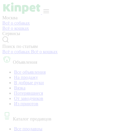
Москва
Всё о собаках
Всё о кошках
Сервисы
Поиск по статьям
Всё о собаках
Всё о кошках
Объявления
Все объявления
На продажу
В добрые руки
Вязка
Потерявшиеся
От заводчиков
Из приютов
Каталог продавцов
Все продавцы