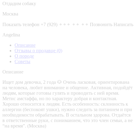
Отдадим собаку
Москва
Показать телефон
+7 (929) ⚬⚬⚬ ⚬⚬ ⚬⚬
Позвонить
Написать
Angelina
Описание
Отзывы о продавце
(0)
О породе
Советы
Описание
Ищет дом девочка, 2 года 🐶 Очень ласковая, ориентирована
на человека, любит внимание и общение. Активная, подойдёт
людям, которые готовы гулять и проводить с ней время.
Метис амстаффа, но по характеру добрая и контактная.
Хорошо относится к людям. Есть особенность: склонность к
аллергии (беспокоят ушки), нужно следить за питанием и при
необходимости обрабатывать. В остальном здорова. Отдаётся
в ответственные руки, с пониманием, что это член семьи, а не
“на время”. (Москва)