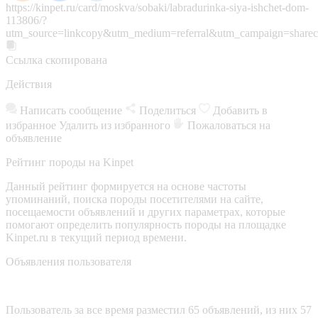
https://kinpet.ru/card/moskva/sobaki/labradurinka-siya-ishchet-dom-
113806/?
utm_source=linkcopy&utm_medium=referral&utm_campaign=sharec
Ссылка скопирована
Действия
Написать сообщение
Поделиться
Добавить в
избранное
Удалить из избранного
Пожаловаться на
объявление
Рейтинг породы на Kinpet
Данный рейтинг формируется на основе частоты
упоминаний, поиска породы посетителями на сайте,
посещаемости объявлений и других параметрах, которые
помогают определить популярность породы на площадке
Kinpet.ru в текущий период времени.
Объявления пользователя
Пользователь за все время разместил 65 объявлений, из них 57