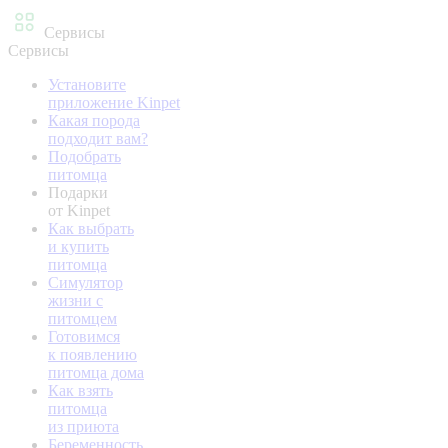
Сервисы
Сервисы
Установите
приложение Kinpet
Какая порода
подходит вам?
Подобрать
питомца
Подарки
от Kinpet
Как выбрать
и купить
питомца
Симулятор
жизни с
питомцем
Готовимся
к появлению
питомца дома
Как взять
питомца
из приюта
Беременность