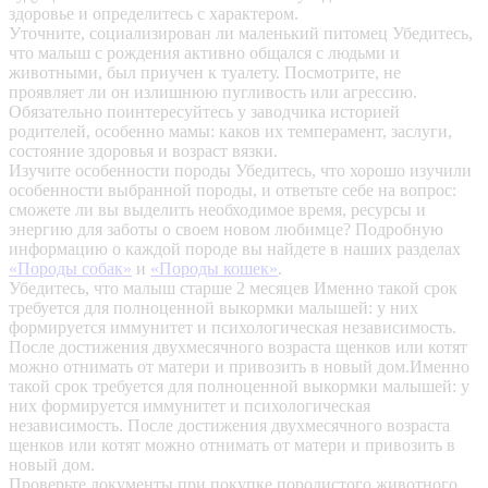
здоровье и определитесь с характером.
Уточните, социализирован ли маленький питомец
Убедитесь,
что малыш с рождения активно общался с людьми и
животными, был приучен к туалету. Посмотрите, не
проявляет ли он излишнюю пугливость или агрессию.
Обязательно поинтересуйтесь у заводчика историей
родителей, особенно мамы: каков их темперамент, заслуги,
состояние здоровья и возраст вязки.
Изучите особенности породы
Убедитесь, что хорошо изучили
особенности выбранной породы, и ответьте себе на вопрос:
сможете ли вы выделить необходимое время, ресурсы и
энергию для заботы о своем новом любимце? Подробную
информацию о каждой породе вы найдете в наших разделах
«Породы собак»
и
«Породы кошек»
.
Убедитесь, что малыш старше 2 месяцев
Именно такой срок
требуется для полноценной выкормки малышей: у них
формируется иммунитет и психологическая независимость.
После достижения двухмесячного возраста щенков или котят
можно отнимать от матери и привозить в новый дом.Именно
такой срок требуется для полноценной выкормки малышей: у
них формируется иммунитет и психологическая
независимость. После достижения двухмесячного возраста
щенков или котят можно отнимать от матери и привозить в
новый дом.
Проверьте документы при покупке породистого животного