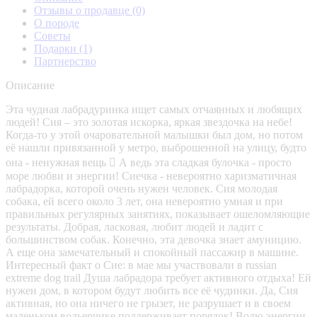
Отзывы о продавце
(0)
О породе
Советы
Подарки
(1)
Партнерство
Описание
Эта чудная лабрадуринка ищет самых отчаянных и любящих
людей! Сия – это золотая искорка, яркая звездочка на небе!
Когда-то у этой очаровательной малышки был дом, но потом
её нашли привязанной у метро, выброшенной на улицу, будто
она - ненужная вещь  А ведь эта сладкая булочка - просто
море любви и энергии! Сиечка - невероятно харизматичная
лабрадорка, которой очень нужен человек. Сия молодая
собака, ей всего около 3 лет, она невероятно умная и при
правильных регулярных занятиях, показывает ошеломляющие
результаты. Добрая, ласковая, любит людей и ладит с
большинством собак. Конечно, эта девочка знает амуницию.
А еще она замечательный и спокойный пассажир в машине.
Интересный факт о Сие: в мае мы участвовали в russian
extreme dog trail Душа лабрадора требует активного отдыха! Ей
нужен дом, в котором будут любить все её чудинки. Да, Сия
активная, но она ничего не грызет, не разрушает и в своем
маленьком вольерчике поддерживает порядок! Волю энергии