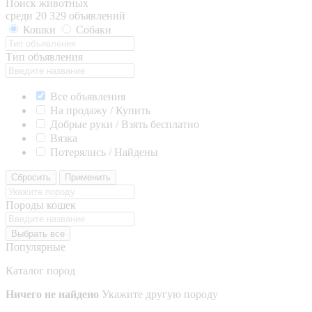
Поиск животных
среди 20 329 объявлений
Кошки
Собаки
Тип объявления
Все объявления
На продажу / Купить
Добрые руки / Взять бесплатно
Вязка
Потерялись / Найдены
Сбросить
Применить
Породы кошек
Выбрать все
Популярные
Каталог пород
Ничего не найдено
Укажите другую породу