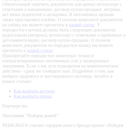
Обязательный перечень документов для щенка: ветпаспорт с
отметками о вакцинации, договор купли-продажи, метрика,
акт вязки родителей и актировка. В питомниках щенкам
также проставляют клеймо. О полном комплекте документов
на собаку вы можете прочитать в
нашей статье
.
У
породистого котика должны быть следующие документы:
родословная (метрика), ветпаспорт с отметками о прививках и
дегельминтизации, договор купли-продажи. О полном
комплекте документов на породистую кошку вы можете
прочитать в
нашей статье
.
Приобретайте породистых животных только в
специализированных питомниках или у проверенных
заводчиков. Если у вас есть подозрения на мошеннические
действия – сразу же сообщите нам.
Подробнее о том, как
выбрать здорового и чистокровного питомца, читайте в
наших статьях:
Как выбрать котенка
Как выбрать щенка
Партнерство
Программа "Пойдем домой”
PEDIGREE® считает сердцем своего бренда проект «Пойдем