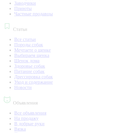
Заводчики
Приюты
Частные продавцы
Статьи
Все статьи
Породы собак
Мечтаете о щенке
Выбираем щенка
Щенок дома
Здоровье собак
Питание собак
Дрессировка собак
Уход и содержание
Новости
Объявления
Все объявления
На продажу
В добрые руки
Вязка