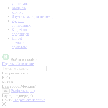
у питомца
Выбрать
кличку
Изучаем эмоции питомца
Журнал
о питомцах
Kinpet для
продавцов
Kinpet
помогает
приютам
Войти в профиль
Подать объявление
Нет результатов
Войти
Москва
Ваш город
Москва
?
Выбрать город
Да
Город подтверждён
Войти
Подать объявление