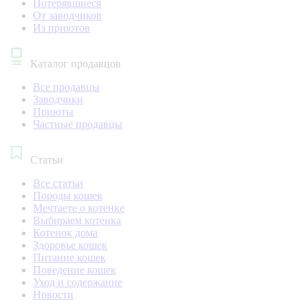
Потерявшиеся
От заводчиков
Из приютов
Каталог продавцов
Все продавцы
Заводчики
Приюты
Частные продавцы
Статьи
Все статьи
Породы кошек
Мечтаете о котенке
Выбираем котенка
Котенок дома
Здоровье кошек
Питание кошек
Поведение кошек
Уход и содержание
Новости