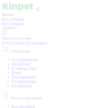
Москва
Всё о собаках
Всё о кошках
Сервисы
Поиск по статьям
Всё о собаках
Всё о кошках
Объявления
Все объявления
На продажу
В добрые руки
Вязка
Потерявшиеся
От заводчиков
Из приютов
Каталог продавцов
Все продавцы