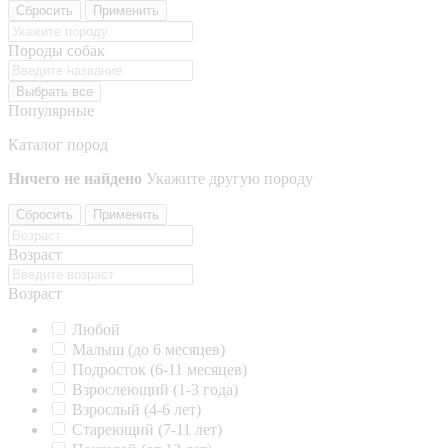
Сбросить
Применить
Породы собак
Выбрать все
Популярные
Каталог пород
Ничего не найдено
Укажите другую породу
Сбросить
Применить
Возраст
Возраст
Любой
Малыш (до 6 месяцев)
Подросток (6-11 месяцев)
Взрослеющий (1-3 года)
Взрослый (4-6 лет)
Стареющий (7-11 лет)