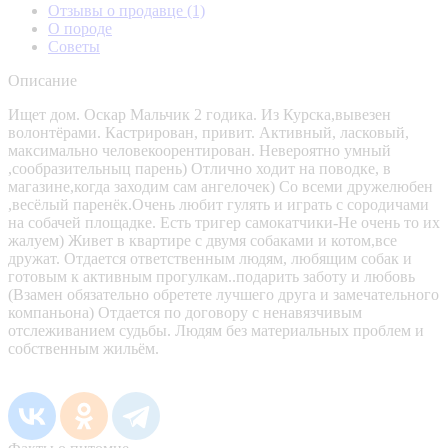
Отзывы о продавце
(1)
О породе
Советы
Описание
Ищет дом. Оскар Мальчик 2 годика. Из Курска,вывезен
волонтёрами. Кастрирован, привит. Активный, ласковый,
максимально человекоорентирован. Невероятно умный
,сообразительныц парень) Отлично ходит на поводке, в
магазине,когда заходим сам ангелочек) Со всеми дружелюбен
,весёлый паренёк.Очень любит гулять и играть с сородичами
на собачей площадке. Есть тригер самокатчики-Не очень то их
жалуем) Живет в квартире с двумя собаками и котом,все
дружат. Отдается ответственным людям, любящим собак и
готовым к активным прогулкам..подарить заботу и любовь
(Взамен обязательно обретете лучшего друга и замечательного
компаньона) Отдается по договору с ненавязчивым
отслеживанием судьбы. Людям без материальных проблем и
собственным жильём.