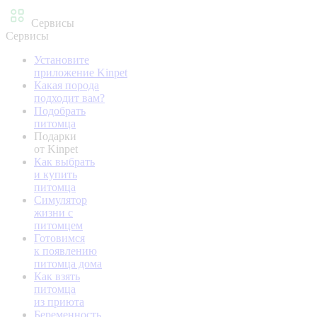
Сервисы
Сервисы
Установите
приложение Kinpet
Какая порода
подходит вам?
Подобрать
питомца
Подарки
от Kinpet
Как выбрать
и купить
питомца
Симулятор
жизни с
питомцем
Готовимся
к появлению
питомца дома
Как взять
питомца
из приюта
Беременность