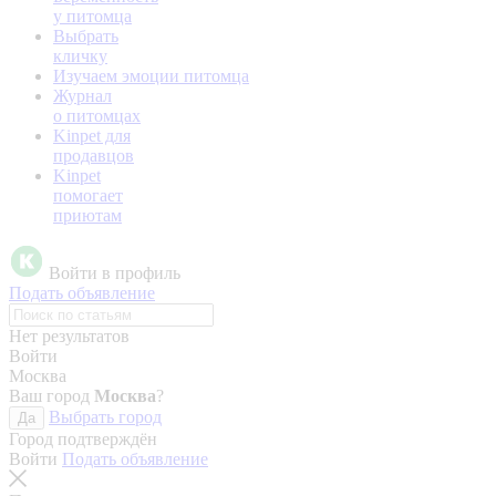
у питомца
Выбрать
кличку
Изучаем эмоции питомца
Журнал
о питомцах
Kinpet для
продавцов
Kinpet
помогает
приютам
Войти в профиль
Подать объявление
Нет результатов
Войти
Москва
Ваш город
Москва
?
Выбрать город
Да
Город подтверждён
Войти
Подать объявление