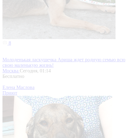
8
Молоденькая ласкушечка Ариша ждет родную семью всю
свою маленькую жизнь!
Москва
Сегодня, 01:14
Бесплатно
Елена Маслова
Приют