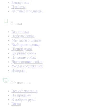
Заводчики
Приюты
Частные продавцы
Статьи
Все статьи
Породы собак
Мечтаете о щенке
Выбираем щенка
Щенок дома
Здоровье собак
Питание собак
Дрессировка собак
Уход и содержание
Новости
Объявления
Все объявления
На продажу
В добрые руки
Вязка