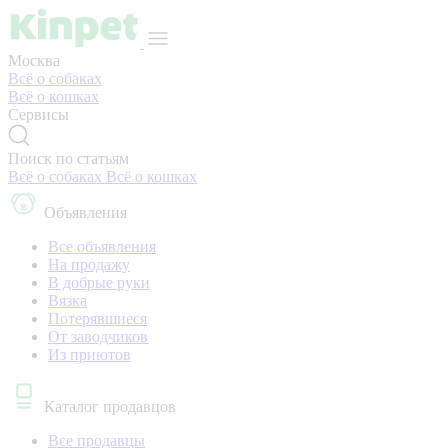
Москва
Всё о собаках
Всё о кошках
Сервисы
Поиск по статьям
Всё о собаках
Всё о кошках
Объявления
Все объявления
На продажу
В добрые руки
Вязка
Потерявшиеся
От заводчиков
Из приютов
Каталог продавцов
Все продавцы