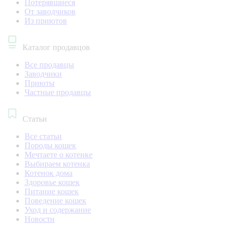
Потерявшиеся
От заводчиков
Из приютов
Каталог продавцов
Все продавцы
Заводчики
Приюты
Частные продавцы
Статьи
Все статьи
Породы кошек
Мечтаете о котенке
Выбираем котенка
Котенок дома
Здоровье кошек
Питание кошек
Поведение кошек
Уход и содержание
Новости