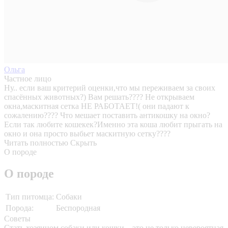
Ольга
Частное лицо
Ну.. если ваш критерий оценки,что мы переживаем за своих
спасённых животных?) Вам решать???? Не открываем
окна,маскитная сетка НЕ РАБОТАЕТ!( они падают к
сожалению???? Что мешает поставить антикошку на окно?
Если так любите кошекек?Именно эта коша любит прыгать на
окно и она просто выбьет маскитную сетку????
Читать полностью
Скрыть
О породе
О породе
Тип питомца:
Собаки
Порода:
Беспородная
Советы
Стать хозяином собаки или кошки – это не только невероятная