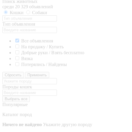
Поиск животных
среди 20 329 объявлений
Кошки
Собаки
Тип объявления
Все объявления
На продажу / Купить
Добрые руки / Взять бесплатно
Вязка
Потерялись / Найдены
Сбросить
Применить
Породы кошек
Выбрать все
Популярные
Каталог пород
Ничего не найдено
Укажите другую породу