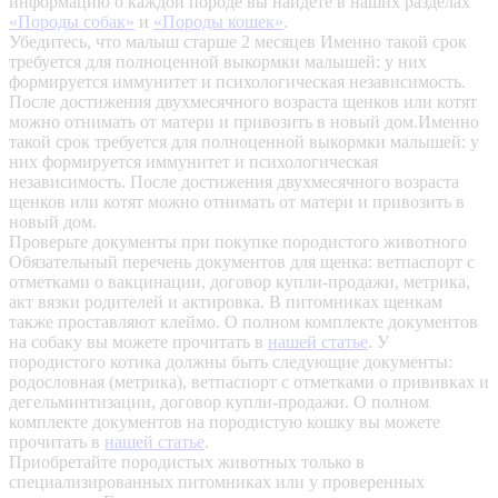
информацию о каждой породе вы найдете в наших разделах
«Породы собак»
и
«Породы кошек»
.
Убедитесь, что малыш старше 2 месяцев
Именно такой срок
требуется для полноценной выкормки малышей: у них
формируется иммунитет и психологическая независимость.
После достижения двухмесячного возраста щенков или котят
можно отнимать от матери и привозить в новый дом.Именно
такой срок требуется для полноценной выкормки малышей: у
них формируется иммунитет и психологическая
независимость. После достижения двухмесячного возраста
щенков или котят можно отнимать от матери и привозить в
новый дом.
Проверьте документы при покупке породистого животного
Обязательный перечень документов для щенка: ветпаспорт с
отметками о вакцинации, договор купли-продажи, метрика,
акт вязки родителей и актировка. В питомниках щенкам
также проставляют клеймо. О полном комплекте документов
на собаку вы можете прочитать в
нашей статье
.
У
породистого котика должны быть следующие документы:
родословная (метрика), ветпаспорт с отметками о прививках и
дегельминтизации, договор купли-продажи. О полном
комплекте документов на породистую кошку вы можете
прочитать в
нашей статье
.
Приобретайте породистых животных только в
специализированных питомниках или у проверенных