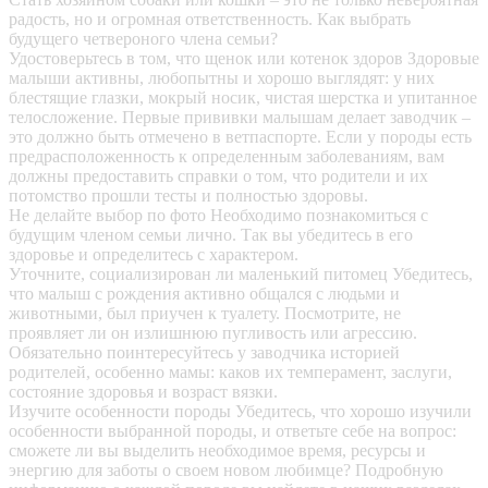
радость, но и огромная ответственность. Как выбрать
будущего четвероного члена семьи?
Удостоверьтесь в том, что щенок или котенок здоров
Здоровые
малыши активны, любопытны и хорошо выглядят: у них
блестящие глазки, мокрый носик, чистая шерстка и упитанное
телосложение. Первые прививки малышам делает заводчик –
это должно быть отмечено в ветпаспорте. Если у породы есть
предрасположенность к определенным заболеваниям, вам
должны предоставить справки о том, что родители и их
потомство прошли тесты и полностью здоровы.
Не делайте выбор по фото
Необходимо познакомиться с
будущим членом семьи лично. Так вы убедитесь в его
здоровье и определитесь с характером.
Уточните, социализирован ли маленький питомец
Убедитесь,
что малыш с рождения активно общался с людьми и
животными, был приучен к туалету. Посмотрите, не
проявляет ли он излишнюю пугливость или агрессию.
Обязательно поинтересуйтесь у заводчика историей
родителей, особенно мамы: каков их темперамент, заслуги,
состояние здоровья и возраст вязки.
Изучите особенности породы
Убедитесь, что хорошо изучили
особенности выбранной породы, и ответьте себе на вопрос:
сможете ли вы выделить необходимое время, ресурсы и
энергию для заботы о своем новом любимце? Подробную