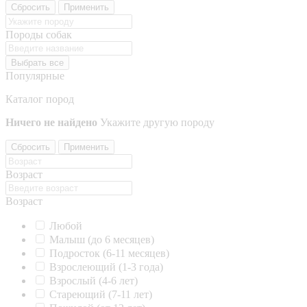
Сбросить
Применить
Породы собак
Выбрать все
Популярные
Каталог пород
Ничего не найдено
Укажите другую породу
Сбросить
Применить
Возраст
Возраст
Любой
Малыш (до 6 месяцев)
Подросток (6-11 месяцев)
Взрослеющий (1-3 года)
Взрослый (4-6 лет)
Стареющий (7-11 лет)