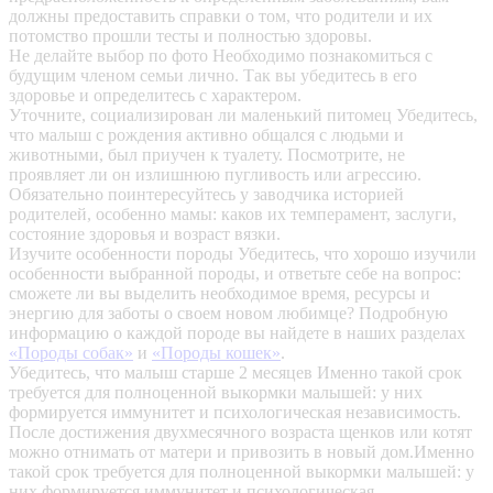
должны предоставить справки о том, что родители и их
потомство прошли тесты и полностью здоровы.
Не делайте выбор по фото
Необходимо познакомиться с
будущим членом семьи лично. Так вы убедитесь в его
здоровье и определитесь с характером.
Уточните, социализирован ли маленький питомец
Убедитесь,
что малыш с рождения активно общался с людьми и
животными, был приучен к туалету. Посмотрите, не
проявляет ли он излишнюю пугливость или агрессию.
Обязательно поинтересуйтесь у заводчика историей
родителей, особенно мамы: каков их темперамент, заслуги,
состояние здоровья и возраст вязки.
Изучите особенности породы
Убедитесь, что хорошо изучили
особенности выбранной породы, и ответьте себе на вопрос:
сможете ли вы выделить необходимое время, ресурсы и
энергию для заботы о своем новом любимце? Подробную
информацию о каждой породе вы найдете в наших разделах
«Породы собак»
и
«Породы кошек»
.
Убедитесь, что малыш старше 2 месяцев
Именно такой срок
требуется для полноценной выкормки малышей: у них
формируется иммунитет и психологическая независимость.
После достижения двухмесячного возраста щенков или котят
можно отнимать от матери и привозить в новый дом.Именно
такой срок требуется для полноценной выкормки малышей: у
них формируется иммунитет и психологическая