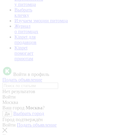
у питомца
Выбрать
кличку
Изучаем эмоции питомца
Журнал
о питомцах
Kinpet для
продавцов
Kinpet
помогает
приютам
Войти в профиль
Подать объявление
Нет результатов
Войти
Москва
Ваш город
Москва
?
Выбрать город
Да
Город подтверждён
Войти
Подать объявление