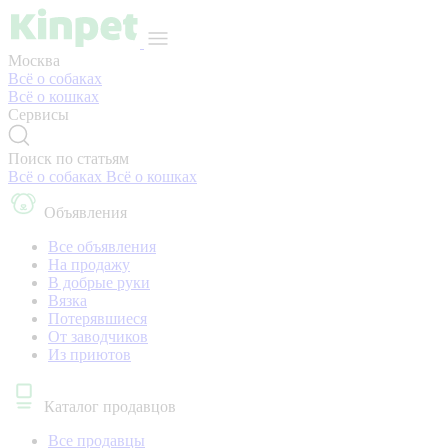
Москва
Всё о собаках
Всё о кошках
Сервисы
Поиск по статьям
Всё о собаках
Всё о кошках
Объявления
Все объявления
На продажу
В добрые руки
Вязка
Потерявшиеся
От заводчиков
Из приютов
Каталог продавцов
Все продавцы