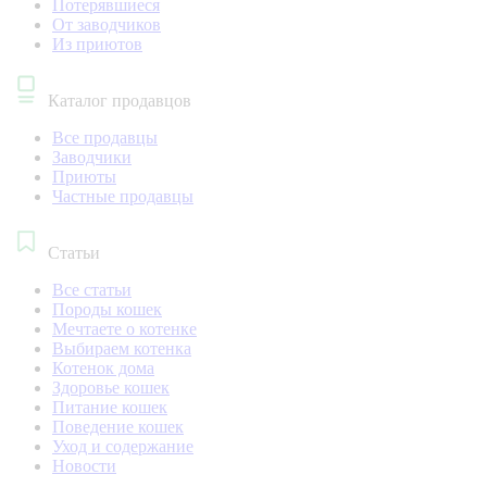
Потерявшиеся
От заводчиков
Из приютов
Каталог продавцов
Все продавцы
Заводчики
Приюты
Частные продавцы
Статьи
Все статьи
Породы кошек
Мечтаете о котенке
Выбираем котенка
Котенок дома
Здоровье кошек
Питание кошек
Поведение кошек
Уход и содержание
Новости