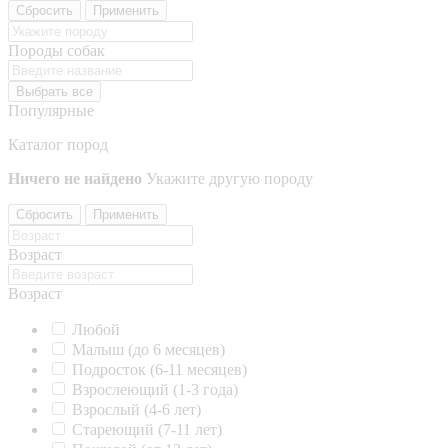
Сбросить
Применить
Породы собак
Выбрать все
Популярные
Каталог пород
Ничего не найдено
Укажите другую породу
Сбросить
Применить
Возраст
Возраст
Любой
Малыш (до 6 месяцев)
Подросток (6-11 месяцев)
Взрослеющий (1-3 года)
Взрослый (4-6 лет)
Стареющий (7-11 лет)