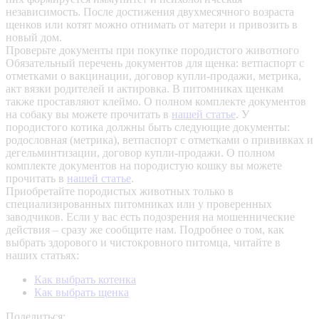
независимость. После достижения двухмесячного возраста
щенков или котят можно отнимать от матери и привозить в
новый дом.
Проверьте документы при покупке породистого животного
Обязательный перечень документов для щенка: ветпаспорт с
отметками о вакцинации, договор купли-продажи, метрика,
акт вязки родителей и актировка. В питомниках щенкам
также проставляют клеймо. О полном комплекте документов
на собаку вы можете прочитать в
нашей статье
.
У
породистого котика должны быть следующие документы:
родословная (метрика), ветпаспорт с отметками о прививках и
дегельминтизации, договор купли-продажи. О полном
комплекте документов на породистую кошку вы можете
прочитать в
нашей статье
.
Приобретайте породистых животных только в
специализированных питомниках или у проверенных
заводчиков. Если у вас есть подозрения на мошеннические
действия – сразу же сообщите нам.
Подробнее о том, как
выбрать здорового и чистокровного питомца, читайте в
наших статьях:
Как выбрать котенка
Как выбрать щенка
Поделиться: