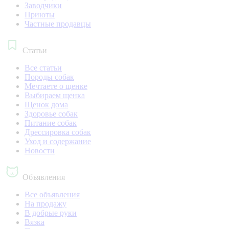
Заводчики
Приюты
Частные продавцы
Статьи
Все статьи
Породы собак
Мечтаете о щенке
Выбираем щенка
Щенок дома
Здоровье собак
Питание собак
Дрессировка собак
Уход и содержание
Новости
Объявления
Все объявления
На продажу
В добрые руки
Вязка