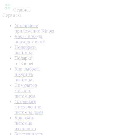
Сервисы
Сервисы
Установите
приложение Kinpet
Какая порода
подходит вам?
Подобрать
питомца
Подарки
от Kinpet
Как выбрать
и купить
питомца
Симулятор
жизни с
питомцем
Готовимся
к появлению
питомца дома
Как взять
питомца
из приюта
Беременность