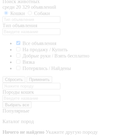
Поиск животных
среди 20 329 объявлений
Кошки
Собаки
Тип объявления
Все объявления
На продажу / Купить
Добрые руки / Взять бесплатно
Вязка
Потерялись / Найдены
Сбросить
Применить
Породы кошек
Выбрать все
Популярные
Каталог пород
Ничего не найдено
Укажите другую породу