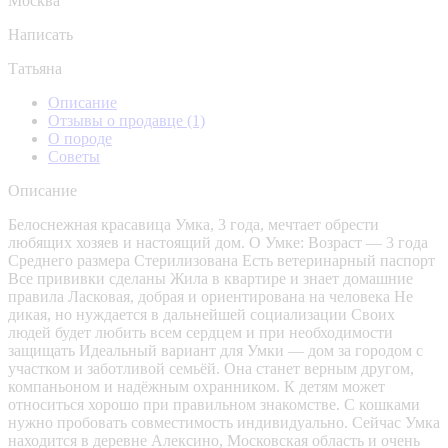
Москва
Написать
Татьяна
Описание
Отзывы о продавце
(1)
О породе
Советы
Описание
Белоснежная красавица Умка, 3 года, мечтает обрести
любящих хозяев и настоящий дом. О Умке: Возраст — 3 года
Среднего размера Стерилизована Есть ветеринарный паспорт
Все прививки сделаны Жила в квартире и знает домашние
правила Ласковая, добрая и ориентирована на человека Не
дикая, но нуждается в дальнейшей социализации Своих
людей будет любить всем сердцем и при необходимости
защищать Идеальный вариант для Умки — дом за городом с
участком и заботливой семьёй. Она станет верным другом,
компаньоном и надёжным охранником. К детям может
относиться хорошо при правильном знакомстве. С кошками
нужно пробовать совместимость индивидуально. Сейчас Умка
находится в деревне Алексино, Московская область и очень