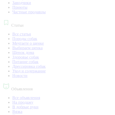
Заводчики
Приюты
Частные продавцы
Статьи
Все статьи
Породы собак
Мечтаете о щенке
Выбираем щенка
Щенок дома
Здоровье собак
Питание собак
Дрессировка собак
Уход и содержание
Новости
Объявления
Все объявления
На продажу
В добрые руки
Вязка