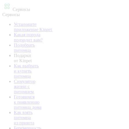
Сервисы
Сервисы
Установите
приложение Kinpet
Какая порода
подходит вам?
Подобрать
питомца
Подарки
от Kinpet
Как выбрать
и купить
питомца
Симулятор
жизни с
питомцем
Готовимся
к появлению
питомца дома
Как взять
питомца
из приюта
Беременность