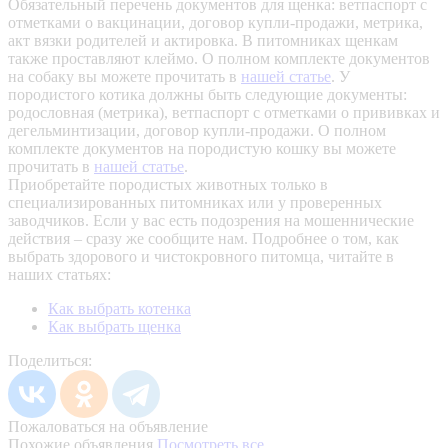
Обязательный перечень документов для щенка: ветпаспорт с
отметками о вакцинации, договор купли-продажи, метрика,
акт вязки родителей и актировка. В питомниках щенкам
также проставляют клеймо. О полном комплекте документов
на собаку вы можете прочитать в
нашей статье
.
У
породистого котика должны быть следующие документы:
родословная (метрика), ветпаспорт с отметками о прививках и
дегельминтизации, договор купли-продажи. О полном
комплекте документов на породистую кошку вы можете
прочитать в
нашей статье
.
Приобретайте породистых животных только в
специализированных питомниках или у проверенных
заводчиков. Если у вас есть подозрения на мошеннические
действия – сразу же сообщите нам.
Подробнее о том, как
выбрать здорового и чистокровного питомца, читайте в
наших статьях:
Как выбрать котенка
Как выбрать щенка
Поделиться:
Пожаловаться на объявление
Похожие объявления
Посмотреть все