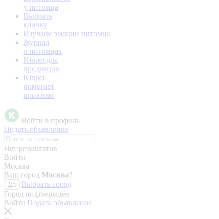
у питомца
Выбрать
кличку
Изучаем эмоции питомца
Журнал
о питомцах
Kinpet для
продавцов
Kinpet
помогает
приютам
Войти в профиль
Подать объявление
Нет результатов
Войти
Москва
Ваш город
Москва
?
Выбрать город
Да
Город подтверждён
Войти
Подать объявление