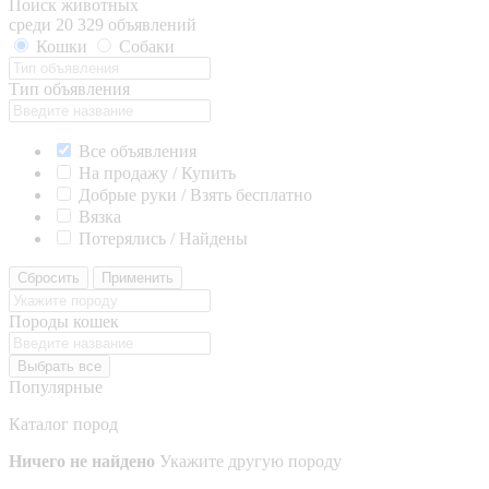
Поиск животных
среди 20 329 объявлений
Кошки
Собаки
Тип объявления
Все объявления
На продажу / Купить
Добрые руки / Взять бесплатно
Вязка
Потерялись / Найдены
Сбросить
Применить
Породы кошек
Выбрать все
Популярные
Каталог пород
Ничего не найдено
Укажите другую породу