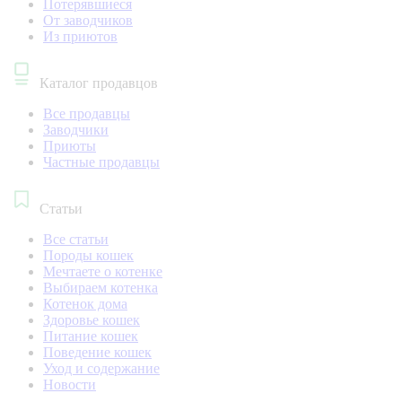
Потерявшиеся
От заводчиков
Из приютов
Каталог продавцов
Все продавцы
Заводчики
Приюты
Частные продавцы
Статьи
Все статьи
Породы кошек
Мечтаете о котенке
Выбираем котенка
Котенок дома
Здоровье кошек
Питание кошек
Поведение кошек
Уход и содержание
Новости