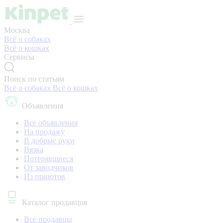
Москва
Всё о собаках
Всё о кошках
Сервисы
Поиск по статьям
Всё о собаках
Всё о кошках
Объявления
Все объявления
На продажу
В добрые руки
Вязка
Потерявшиеся
От заводчиков
Из приютов
Каталог продавцов
Все продавцы