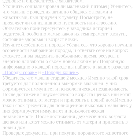
здоровье и определитесь с характером.
Уточните, социализирован ли маленький питомец
Убедитесь,
что малыш с рождения активно общался с людьми и
животными, был приучен к туалету. Посмотрите, не
проявляет ли он излишнюю пугливость или агрессию.
Обязательно поинтересуйтесь у заводчика историей
родителей, особенно мамы: каков их темперамент, заслуги,
состояние здоровья и возраст вязки.
Изучите особенности породы
Убедитесь, что хорошо изучили
особенности выбранной породы, и ответьте себе на вопрос:
сможете ли вы выделить необходимое время, ресурсы и
энергию для заботы о своем новом любимце? Подробную
информацию о каждой породе вы найдете в наших разделах
«Породы собак»
и
«Породы кошек»
.
Убедитесь, что малыш старше 2 месяцев
Именно такой срок
требуется для полноценной выкормки малышей: у них
формируется иммунитет и психологическая независимость.
После достижения двухмесячного возраста щенков или котят
можно отнимать от матери и привозить в новый дом.Именно
такой срок требуется для полноценной выкормки малышей: у
них формируется иммунитет и психологическая
независимость. После достижения двухмесячного возраста
щенков или котят можно отнимать от матери и привозить в
новый дом.
Проверьте документы при покупке породистого животного