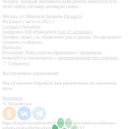
Человек, который занимается разведением животных или
хочет найти питомцу любящую семью.
Москва, ул. Маршала Захарова
На карте
На Kinpet c августа 2021 г.
1 отзыв
о продавце
Завершено 636 объявлений
Еще 22 активных
Телефон скрыт, т.к. объявление уже в архиве. Но вы можете
оставить сообщение.
Написать
Внимание:
Перед контактированием с продавцом,
пожалуйста, ознакомьтесь с
рекомендациями при покупке.
Сохранить
Вы отключили уведомления
Мы не сможем отправить вам уведомление об изменении
цены
Включить
Поделиться
https://kinpet.ru/card/moskva/sobaki/ochen-krasivaya-dobraya-
sobaka-umka-ishchet-dom-i-semyu-124093/?