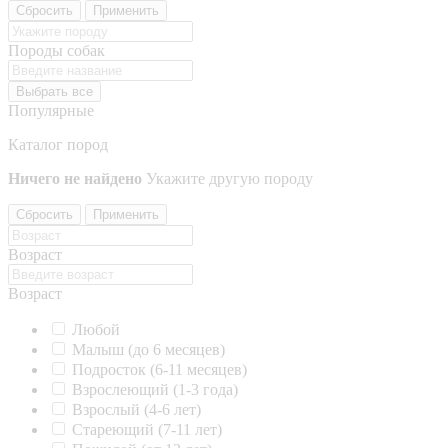
Сбросить
Применить
Породы собак
Выбрать все
Популярные
Каталог пород
Ничего не найдено
Укажите другую породу
Сбросить
Применить
Возраст
Возраст
Любой
Малыш (до 6 месяцев)
Подросток (6-11 месяцев)
Взрослеющий (1-3 года)
Взрослый (4-6 лет)
Стареющий (7-11 лет)