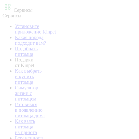
Сервисы
Сервисы
Установите
приложение Kinpet
Какая порода
подходит вам?
Подобрать
питомца
Подарки
от Kinpet
Как выбрать
и купить
питомца
Симулятор
жизни с
питомцем
Готовимся
к появлению
питомца дома
Как взять
питомца
из приюта
Беременность