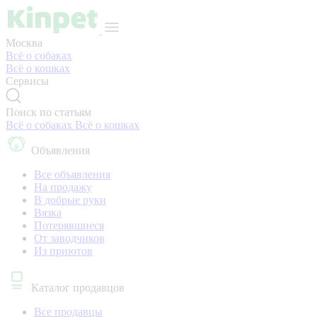
Москва
Всё о собаках
Всё о кошках
Сервисы
Поиск по статьям
Всё о собаках
Всё о кошках
Объявления
Все объявления
На продажу
В добрые руки
Вязка
Потерявшиеся
От заводчиков
Из приютов
Каталог продавцов
Все продавцы