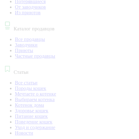
Потерявшиеся
От заводчиков
Из приютов
Каталог продавцов
Все продавцы
Заводчики
Приюты
Частные продавцы
Статьи
Все статьи
Породы кошек
Мечтаете о котенке
Выбираем котенка
Котенок дома
Здоровье кошек
Питание кошек
Поведение кошек
Уход и содержание
Новости