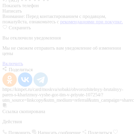
+7 (965) ⚬⚬⚬ ⚬⚬ ⚬⚬
Показать телефон
Написать
Внимание:
Перед контактированием с продавцом,
пожалуйста, ознакомьтесь с
рекомендациями при покупке.
Сохранить
Вы отключили уведомления
Мы не сможем отправить вам уведомление об изменении
цены
Включить
Поделиться
https://kinpet.ru/card/moskva/sobaki/obvorozhitelnyy-brutalnyy-
paren-s-kharizmoy-vyshe-gor-tim-v-priyute-107254/?
utm_source=linkcopy&utm_medium=referral&utm_campaign=sharec
Ссылка скопирована
Действия
Позвонить
Написать сообщение
Поделиться