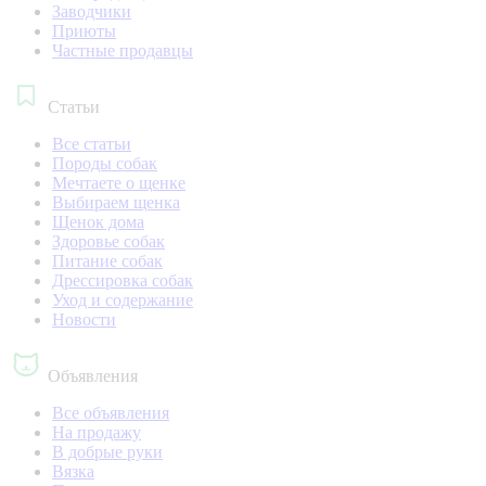
Заводчики
Приюты
Частные продавцы
Статьи
Все статьи
Породы собак
Мечтаете о щенке
Выбираем щенка
Щенок дома
Здоровье собак
Питание собак
Дрессировка собак
Уход и содержание
Новости
Объявления
Все объявления
На продажу
В добрые руки
Вязка