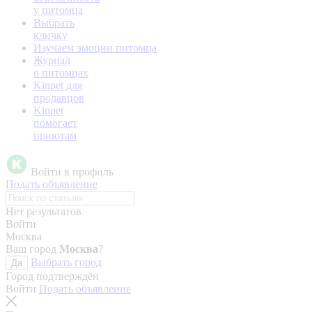
у питомца
Выбрать
кличку
Изучаем эмоции питомца
Журнал
о питомцах
Kinpet для
продавцов
Kinpet
помогает
приютам
Войти в профиль
Подать объявление
Нет результатов
Войти
Москва
Ваш город
Москва
?
Выбрать город
Да
Город подтверждён
Войти
Подать объявление