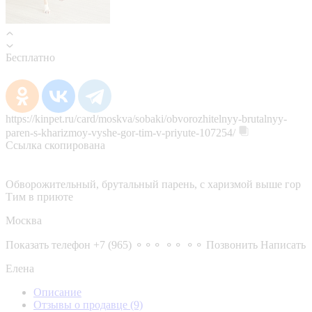
Бесплатно
https://kinpet.ru/card/moskva/sobaki/obvorozhitelnyy-brutalnyy-
paren-s-kharizmoy-vyshe-gor-tim-v-priyute-107254/
Ссылка скопирована
Обворожительный, брутальный парень, с харизмой выше гор
Тим в приюте
Москва
Показать телефон
+7 (965) ⚬⚬⚬ ⚬⚬ ⚬⚬
Позвонить
Написать
Елена
Описание
Отзывы о продавце
(9)