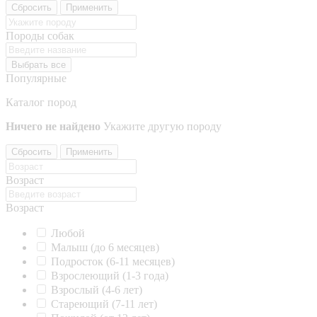
Сбросить
Применить
Породы собак
Выбрать все
Популярные
Каталог пород
Ничего не найдено
Укажите другую породу
Сбросить
Применить
Возраст
Возраст
Любой
Малыш (до 6 месяцев)
Подросток (6-11 месяцев)
Взрослеющий (1-3 года)
Взрослый (4-6 лет)
Стареющий (7-11 лет)