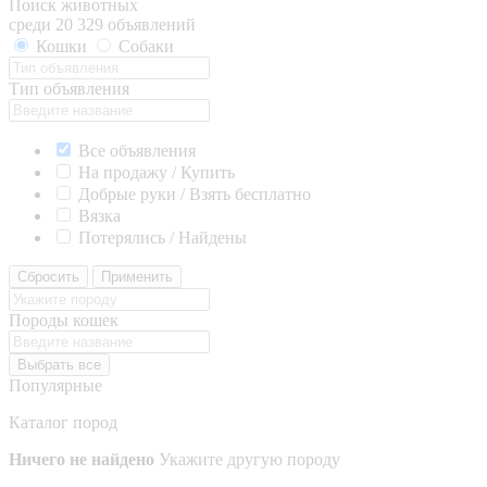
Поиск животных
среди 20 329 объявлений
Кошки
Собаки
Тип объявления
Все объявления
На продажу / Купить
Добрые руки / Взять бесплатно
Вязка
Потерялись / Найдены
Сбросить
Применить
Породы кошек
Выбрать все
Популярные
Каталог пород
Ничего не найдено
Укажите другую породу