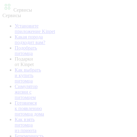
Сервисы
Сервисы
Установите
приложение Kinpet
Какая порода
подходит вам?
Подобрать
питомца
Подарки
от Kinpet
Как выбрать
и купить
питомца
Симулятор
жизни с
питомцем
Готовимся
к появлению
питомца дома
Как взять
питомца
из приюта
Беременность