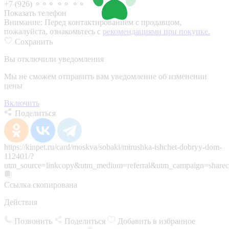
+7 (926) ⚬⚬⚬ ⚬⚬ ⚬⚬
Показать телефон
Внимание:
Перед контактированием с продавцом,
пожалуйста, ознакомьтесь с
рекомендациями при покупке.
Сохранить
Вы отключили уведомления
Мы не сможем отправить вам уведомление об изменении
цены
Включить
Поделиться
https://kinpet.ru/card/moskva/sobaki/mirushka-ishchet-dobryy-dom-
112401/?
utm_source=linkcopy&utm_medium=referral&utm_campaign=sharec
Ссылка скопирована
Действия
Позвонить
Поделиться
Добавить в избранное