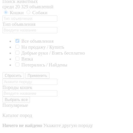
Поиск животных
среди 20 329 объявлений
Кошки
Собаки
Тип объявления
Все объявления
На продажу / Купить
Добрые руки / Взять бесплатно
Вязка
Потерялись / Найдены
Сбросить
Применить
Породы кошек
Выбрать все
Популярные
Каталог пород
Ничего не найдено
Укажите другую породу