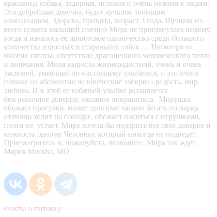
красавица собака, задорная, игривая и очень нежная к людям.
Эта добрейшая девочка, будет лучшим любящим
компаньоном. Здорова, привита, возраст 3 года. Щенком из
всего помета малышей именно Мира не приглянулась никому,
тогда и началось ее приютское одиночество среди большого
количества взрослых и стареньких собак … Несмотря на
многие тяготы, отсутствие драгоценного человеческого тепла
и внимания, Мира выросла жизнерадостной, очень и очень
ласковой, умеющей по-настоящему улыбаться, и это очень
похоже на абсолютно человеческие эмоции - радость, мир,
любовь. И в этой ее собачьей улыбке разливается
безграничное доверие, желание понравиться. Мирушка
обожает прогулки, может долгими часами бегать по парку,
отлично ходит на поводке, обожает носиться с игрушками,
почти не устает. Мира хотела бы подарить все свое доверие и
нежность одному Человеку, который никогда не подведет.
Присмотритесь и, пожалуйста, позвоните. Мира так ждёт.
Мария Москва, МО
Факты о питомце