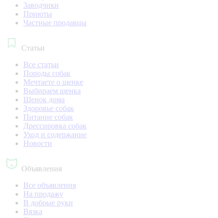
Заводчики
Приюты
Частные продавцы
Статьи
Все статьи
Породы собак
Мечтаете о щенке
Выбираем щенка
Щенок дома
Здоровье собак
Питание собак
Дрессировка собак
Уход и содержание
Новости
Объявления
Все объявления
На продажу
В добрые руки
Вязка