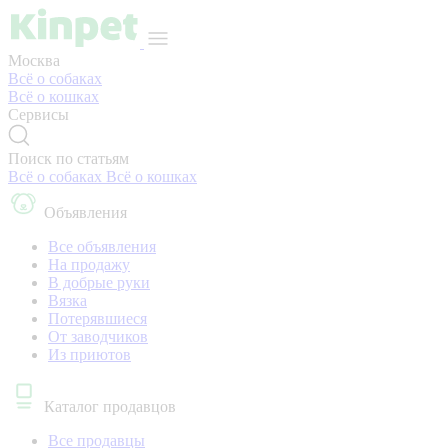
Москва
Всё о собаках
Всё о кошках
Сервисы
Поиск по статьям
Всё о собаках
Всё о кошках
Объявления
Все объявления
На продажу
В добрые руки
Вязка
Потерявшиеся
От заводчиков
Из приютов
Каталог продавцов
Все продавцы