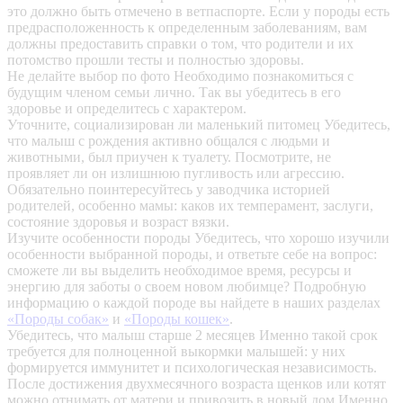
это должно быть отмечено в ветпаспорте. Если у породы есть
предрасположенность к определенным заболеваниям, вам
должны предоставить справки о том, что родители и их
потомство прошли тесты и полностью здоровы.
Не делайте выбор по фото
Необходимо познакомиться с
будущим членом семьи лично. Так вы убедитесь в его
здоровье и определитесь с характером.
Уточните, социализирован ли маленький питомец
Убедитесь,
что малыш с рождения активно общался с людьми и
животными, был приучен к туалету. Посмотрите, не
проявляет ли он излишнюю пугливость или агрессию.
Обязательно поинтересуйтесь у заводчика историей
родителей, особенно мамы: каков их темперамент, заслуги,
состояние здоровья и возраст вязки.
Изучите особенности породы
Убедитесь, что хорошо изучили
особенности выбранной породы, и ответьте себе на вопрос:
сможете ли вы выделить необходимое время, ресурсы и
энергию для заботы о своем новом любимце? Подробную
информацию о каждой породе вы найдете в наших разделах
«Породы собак»
и
«Породы кошек»
.
Убедитесь, что малыш старше 2 месяцев
Именно такой срок
требуется для полноценной выкормки малышей: у них
формируется иммунитет и психологическая независимость.
После достижения двухмесячного возраста щенков или котят
можно отнимать от матери и привозить в новый дом.Именно