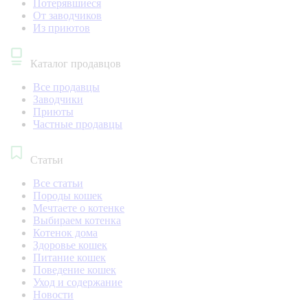
Потерявшиеся
От заводчиков
Из приютов
Каталог продавцов
Все продавцы
Заводчики
Приюты
Частные продавцы
Статьи
Все статьи
Породы кошек
Мечтаете о котенке
Выбираем котенка
Котенок дома
Здоровье кошек
Питание кошек
Поведение кошек
Уход и содержание
Новости