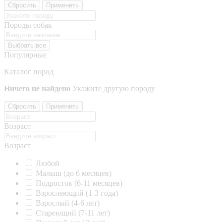
Сбросить
Применить
Породы собак
Выбрать все
Популярные
Каталог пород
Ничего не найдено
Укажите другую породу
Сбросить
Применить
Возраст
Возраст
Любой
Малыш (до 6 месяцев)
Подросток (6-11 месяцев)
Взрослеющий (1-3 года)
Взрослый (4-6 лет)
Стареющий (7-11 лет)