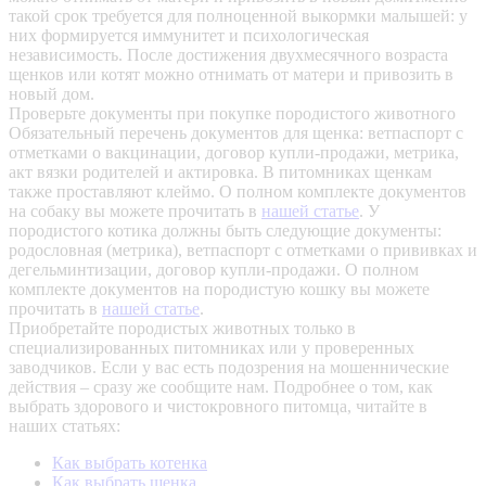
такой срок требуется для полноценной выкормки малышей: у
них формируется иммунитет и психологическая
независимость. После достижения двухмесячного возраста
щенков или котят можно отнимать от матери и привозить в
новый дом.
Проверьте документы при покупке породистого животного
Обязательный перечень документов для щенка: ветпаспорт с
отметками о вакцинации, договор купли-продажи, метрика,
акт вязки родителей и актировка. В питомниках щенкам
также проставляют клеймо. О полном комплекте документов
на собаку вы можете прочитать в
нашей статье
.
У
породистого котика должны быть следующие документы:
родословная (метрика), ветпаспорт с отметками о прививках и
дегельминтизации, договор купли-продажи. О полном
комплекте документов на породистую кошку вы можете
прочитать в
нашей статье
.
Приобретайте породистых животных только в
специализированных питомниках или у проверенных
заводчиков. Если у вас есть подозрения на мошеннические
действия – сразу же сообщите нам.
Подробнее о том, как
выбрать здорового и чистокровного питомца, читайте в
наших статьях:
Как выбрать котенка
Как выбрать щенка