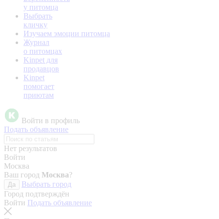
у питомца
Выбрать
кличку
Изучаем эмоции питомца
Журнал
о питомцах
Kinpet для
продавцов
Kinpet
помогает
приютам
Войти в профиль
Подать объявление
Нет результатов
Войти
Москва
Ваш город
Москва
?
Выбрать город
Да
Город подтверждён
Войти
Подать объявление