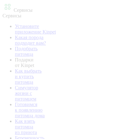
Сервисы
Сервисы
Установите
приложение Kinpet
Какая порода
подходит вам?
Подобрать
питомца
Подарки
от Kinpet
Как выбрать
и купить
питомца
Симулятор
жизни с
питомцем
Готовимся
к появлению
питомца дома
Как взять
питомца
из приюта
Беременность