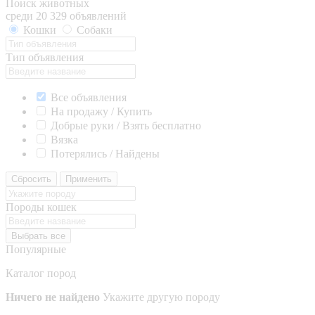
Поиск животных
среди 20 329 объявлений
Кошки
Собаки
Тип объявления
Все объявления
На продажу / Купить
Добрые руки / Взять бесплатно
Вязка
Потерялись / Найдены
Сбросить
Применить
Породы кошек
Выбрать все
Популярные
Каталог пород
Ничего не найдено
Укажите другую породу