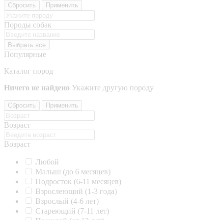
Сбросить
Применить
Породы собак
Выбрать все
Популярные
Каталог пород
Ничего не найдено
Укажите другую породу
Сбросить
Применить
Возраст
Возраст
Любой
Малыш (до 6 месяцев)
Подросток (6-11 месяцев)
Взрослеющий (1-3 года)
Взрослый (4-6 лет)
Стареющий (7-11 лет)