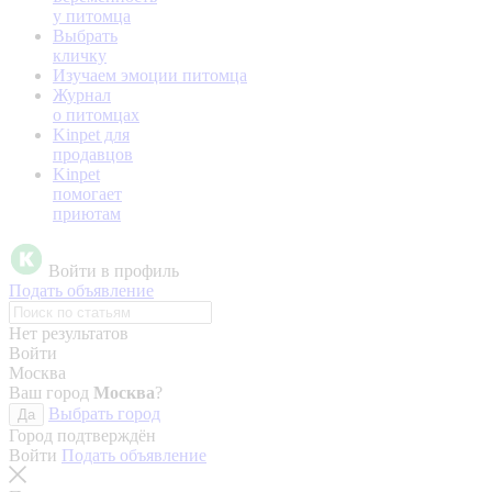
у питомца
Выбрать
кличку
Изучаем эмоции питомца
Журнал
о питомцах
Kinpet для
продавцов
Kinpet
помогает
приютам
Войти в профиль
Подать объявление
Нет результатов
Войти
Москва
Ваш город
Москва
?
Выбрать город
Да
Город подтверждён
Войти
Подать объявление