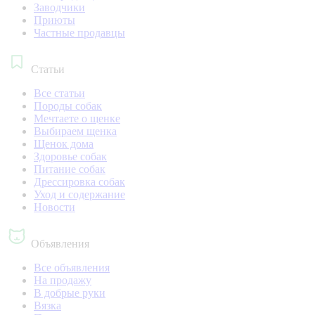
Заводчики
Приюты
Частные продавцы
Статьи
Все статьи
Породы собак
Мечтаете о щенке
Выбираем щенка
Щенок дома
Здоровье собак
Питание собак
Дрессировка собак
Уход и содержание
Новости
Объявления
Все объявления
На продажу
В добрые руки
Вязка