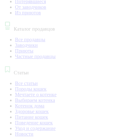
Потерявшиеся
От заводчиков
Из приютов
Каталог продавцов
Все продавцы
Заводчики
Приюты
Частные продавцы
Статьи
Все статьи
Породы кошек
Мечтаете о котенке
Выбираем котенка
Котенок дома
Здоровье кошек
Питание кошек
Поведение кошек
Уход и содержание
Новости