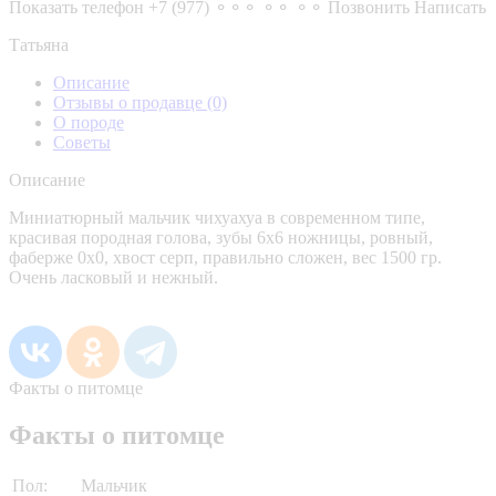
Показать телефон
+7 (977) ⚬⚬⚬ ⚬⚬ ⚬⚬
Позвонить
Написать
Татьяна
Описание
Отзывы о продавце
(0)
О породе
Советы
Описание
Миниатюрный мальчик чихуахуа в современном типе,
красивая породная голова, зубы 6х6 ножницы, ровный,
фаберже 0х0, хвост серп, правильно сложен, вес 1500 гр.
Очень ласковый и нежный.
Факты о питомце
Факты о питомце
Пол:
Мальчик