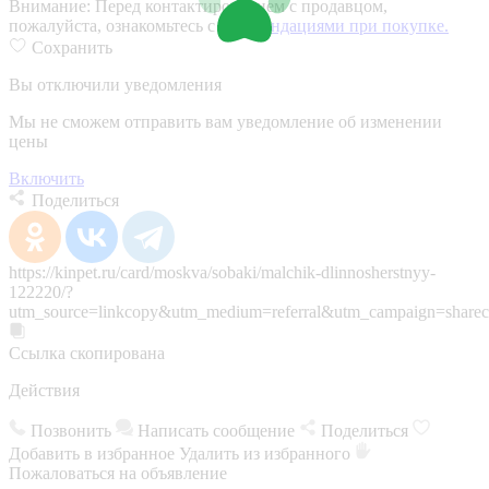
Внимание:
Перед контактированием с продавцом,
пожалуйста, ознакомьтесь с
рекомендациями при покупке.
Сохранить
Вы отключили уведомления
Мы не сможем отправить вам уведомление об изменении
цены
Включить
Поделиться
https://kinpet.ru/card/moskva/sobaki/malchik-dlinnosherstnyy-
122220/?
utm_source=linkcopy&utm_medium=referral&utm_campaign=sharec
Ссылка скопирована
Действия
Позвонить
Написать сообщение
Поделиться
Добавить в избранное
Удалить из избранного
Пожаловаться на объявление