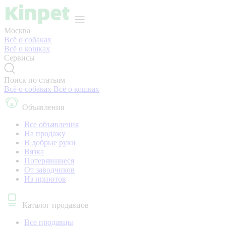
Москва
Всё о собаках
Всё о кошках
Сервисы
Поиск по статьям
Всё о собаках
Всё о кошках
Объявления
Все объявления
На продажу
В добрые руки
Вязка
Потерявшиеся
От заводчиков
Из приютов
Каталог продавцов
Все продавцы