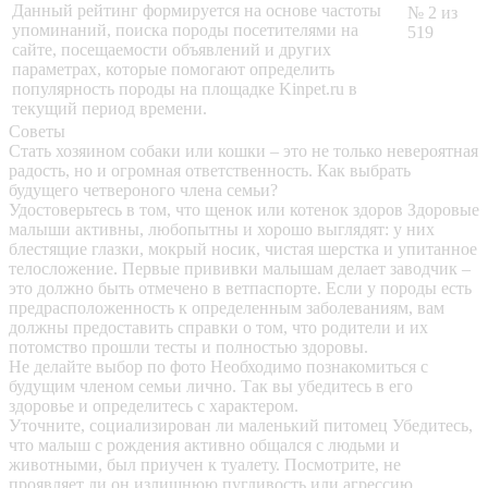
Данный рейтинг формируется на основе частоты
№ 2 из
упоминаний, поиска породы посетителями на
519
сайте, посещаемости объявлений и других
параметрах, которые помогают определить
популярность породы на площадке Kinpet.ru в
текущий период времени.
Советы
Стать хозяином собаки или кошки – это не только невероятная
радость, но и огромная ответственность. Как выбрать
будущего четвероного члена семьи?
Удостоверьтесь в том, что щенок или котенок здоров
Здоровые
малыши активны, любопытны и хорошо выглядят: у них
блестящие глазки, мокрый носик, чистая шерстка и упитанное
телосложение. Первые прививки малышам делает заводчик –
это должно быть отмечено в ветпаспорте. Если у породы есть
предрасположенность к определенным заболеваниям, вам
должны предоставить справки о том, что родители и их
потомство прошли тесты и полностью здоровы.
Не делайте выбор по фото
Необходимо познакомиться с
будущим членом семьи лично. Так вы убедитесь в его
здоровье и определитесь с характером.
Уточните, социализирован ли маленький питомец
Убедитесь,
что малыш с рождения активно общался с людьми и
животными, был приучен к туалету. Посмотрите, не
проявляет ли он излишнюю пугливость или агрессию.