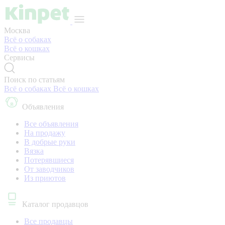
Москва
Всё о собаках
Всё о кошках
Сервисы
Поиск по статьям
Всё о собаках
Всё о кошках
Объявления
Все объявления
На продажу
В добрые руки
Вязка
Потерявшиеся
От заводчиков
Из приютов
Каталог продавцов
Все продавцы