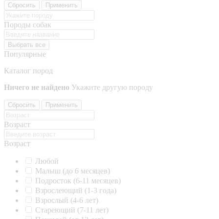
Сбросить
Применить
Породы собак
Выбрать все
Популярные
Каталог пород
Ничего не найдено
Укажите другую породу
Сбросить
Применить
Возраст
Возраст
Любой
Малыш (до 6 месяцев)
Подросток (6-11 месяцев)
Взрослеющий (1-3 года)
Взрослый (4-6 лет)
Стареющий (7-11 лет)