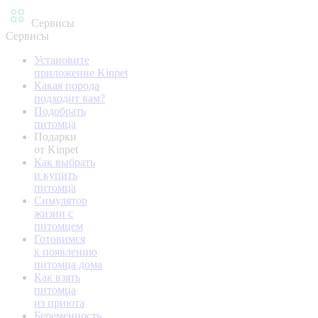
Сервисы
Сервисы
Установите
приложение Kinpet
Какая порода
подходит вам?
Подобрать
питомца
Подарки
от Kinpet
Как выбрать
и купить
питомца
Симулятор
жизни с
питомцем
Готовимся
к появлению
питомца дома
Как взять
питомца
из приюта
Беременность