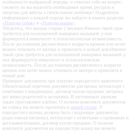
особенности выбранной породы, и ответьте себе на вопрос:
сможете ли вы выделить необходимое время, ресурсы и
энергию для заботы о своем новом любимце? Подробную
информацию о каждой породе вы найдете в наших разделах
«Породы собак»
и
«Породы кошек»
.
Убедитесь, что малыш старше 2 месяцев
Именно такой срок
требуется для полноценной выкормки малышей: у них
формируется иммунитет и психологическая независимость.
После достижения двухмесячного возраста щенков или котят
можно отнимать от матери и привозить в новый дом.Именно
такой срок требуется для полноценной выкормки малышей: у
них формируется иммунитет и психологическая
независимость. После достижения двухмесячного возраста
щенков или котят можно отнимать от матери и привозить в
новый дом.
Проверьте документы при покупке породистого животного
Обязательный перечень документов для щенка: ветпаспорт с
отметками о вакцинации, договор купли-продажи, метрика,
акт вязки родителей и актировка. В питомниках щенкам
также проставляют клеймо. О полном комплекте документов
на собаку вы можете прочитать в
нашей статье
.
У
породистого котика должны быть следующие документы:
родословная (метрика), ветпаспорт с отметками о прививках и
дегельминтизации, договор купли-продажи. О полном
комплекте документов на породистую кошку вы можете