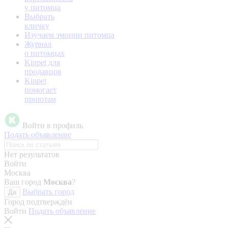
у питомца
Выбрать
кличку
Изучаем эмоции питомца
Журнал
о питомцах
Kinpet для
продавцов
Kinpet
помогает
приютам
Войти в профиль
Подать объявление
Нет результатов
Войти
Москва
Ваш город
Москва
?
Выбрать город
Да
Город подтверждён
Войти
Подать объявление