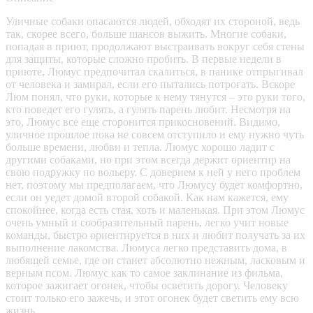
Уличные собаки опасаются людей, обходят их стороной, ведь
так, скорее всего, больше шансов выжить. Многие собаки,
попадая в приют, продолжают выстраивать вокруг себя стены
для защиты, которые сложно пробить. В первые недели в
приюте, Люмус предпочитал скалиться, в панике отпрыгивал
от человека и замирал, если его пытались потрогать. Вскоре
Люм понял, что руки, которые к нему тянутся – это руки того,
кто поведет его гулять, а гулять парень любит. Несмотря на
это, Люмус все еще сторонится прикосновений. Видимо,
уличное прошлое пока не совсем отступило и ему нужно чуть
больше времени, любви и тепла. Люмус хорошо ладит с
другими собаками, но при этом всегда держит ориентир на
свою подружку по вольеру. С доверием к ней у него проблем
нет, поэтому мы предполагаем, что Люмусу будет комфортно,
если он уедет домой второй собакой. Как нам кажется, ему
спокойнее, когда есть стая, хоть и маленькая. При этом Люмус
очень умный и сообразительный парень, легко учит новые
команды, быстро ориентируется в них и любит получать за их
выполнение лакомства. Люмуса легко представить дома, в
любящей семье, где он станет абсолютно нежным, ласковым и
верным псом. Люмус как то самое заклинание из фильма,
которое зажигает огонек, чтобы осветить дорогу. Человеку
стоит только его зажечь, и этот огонек будет светить ему всю
жизнь.