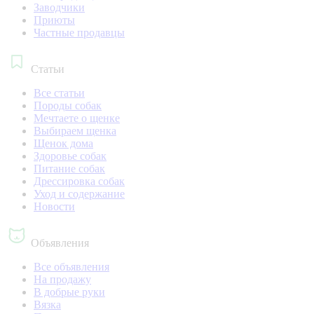
Заводчики
Приюты
Частные продавцы
Статьи
Все статьи
Породы собак
Мечтаете о щенке
Выбираем щенка
Щенок дома
Здоровье собак
Питание собак
Дрессировка собак
Уход и содержание
Новости
Объявления
Все объявления
На продажу
В добрые руки
Вязка