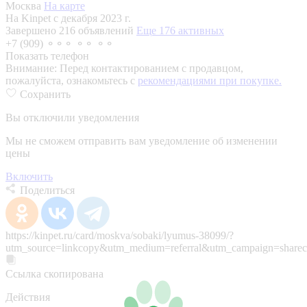
Москва
На карте
На Kinpet c декабря 2023 г.
Завершено 216 объявлений
Еще 176 активных
+7 (909) ⚬⚬⚬ ⚬⚬ ⚬⚬
Показать телефон
Внимание:
Перед контактированием с продавцом,
пожалуйста, ознакомьтесь с
рекомендациями при покупке.
Сохранить
Вы отключили уведомления
Мы не сможем отправить вам уведомление об изменении
цены
Включить
Поделиться
https://kinpet.ru/card/moskva/sobaki/lyumus-38099/?
utm_source=linkcopy&utm_medium=referral&utm_campaign=sharec
Ссылка скопирована
Действия