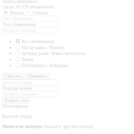
Поиск животных
среди 20 329 объявлений
Кошки
Собаки
Тип объявления
Все объявления
На продажу / Купить
Добрые руки / Взять бесплатно
Вязка
Потерялись / Найдены
Сбросить
Применить
Породы кошек
Выбрать все
Популярные
Каталог пород
Ничего не найдено
Укажите другую породу