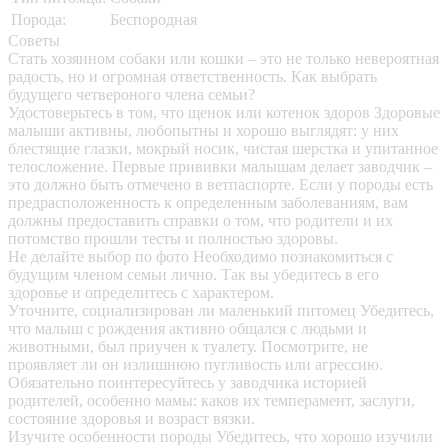
Порода:
Беспородная
Советы
Стать хозяином собаки или кошки – это не только невероятная
радость, но и огромная ответственность. Как выбрать
будущего четвероного члена семьи?
Удостоверьтесь в том, что щенок или котенок здоров
Здоровые
малыши активны, любопытны и хорошо выглядят: у них
блестящие глазки, мокрый носик, чистая шерстка и упитанное
телосложение. Первые прививки малышам делает заводчик –
это должно быть отмечено в ветпаспорте. Если у породы есть
предрасположенность к определенным заболеваниям, вам
должны предоставить справки о том, что родители и их
потомство прошли тесты и полностью здоровы.
Не делайте выбор по фото
Необходимо познакомиться с
будущим членом семьи лично. Так вы убедитесь в его
здоровье и определитесь с характером.
Уточните, социализирован ли маленький питомец
Убедитесь,
что малыш с рождения активно общался с людьми и
животными, был приучен к туалету. Посмотрите, не
проявляет ли он излишнюю пугливость или агрессию.
Обязательно поинтересуйтесь у заводчика историей
родителей, особенно мамы: каков их темперамент, заслуги,
состояние здоровья и возраст вязки.
Изучите особенности породы
Убедитесь, что хорошо изучили