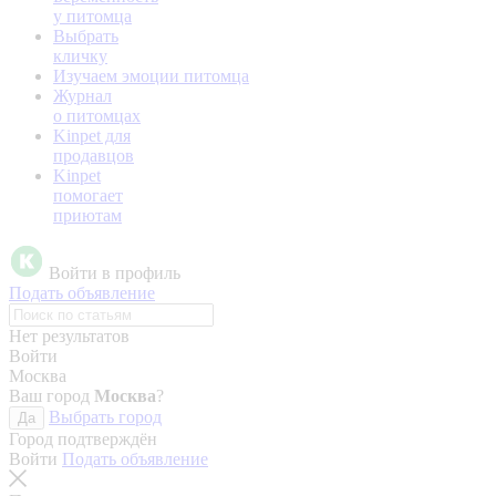
у питомца
Выбрать
кличку
Изучаем эмоции питомца
Журнал
о питомцах
Kinpet для
продавцов
Kinpet
помогает
приютам
Войти в профиль
Подать объявление
Нет результатов
Войти
Москва
Ваш город
Москва
?
Выбрать город
Да
Город подтверждён
Войти
Подать объявление