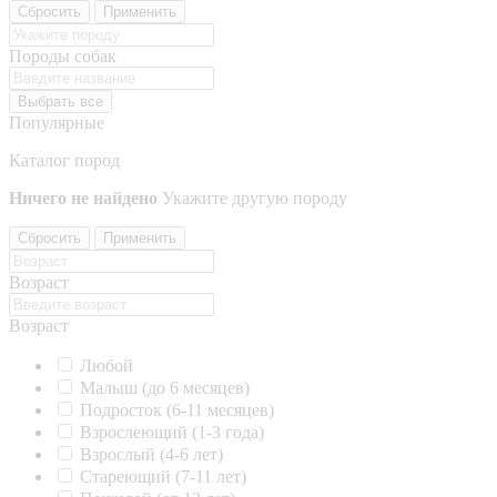
Сбросить
Применить
Породы собак
Выбрать все
Популярные
Каталог пород
Ничего не найдено
Укажите другую породу
Сбросить
Применить
Возраст
Возраст
Любой
Малыш (до 6 месяцев)
Подросток (6-11 месяцев)
Взрослеющий (1-3 года)
Взрослый (4-6 лет)
Стареющий (7-11 лет)