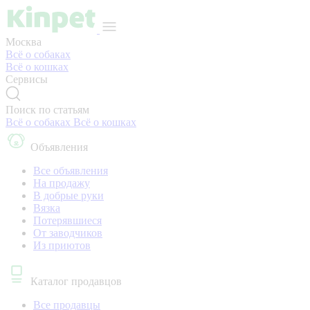
Москва
Всё о собаках
Всё о кошках
Сервисы
Поиск по статьям
Всё о собаках
Всё о кошках
Объявления
Все объявления
На продажу
В добрые руки
Вязка
Потерявшиеся
От заводчиков
Из приютов
Каталог продавцов
Все продавцы