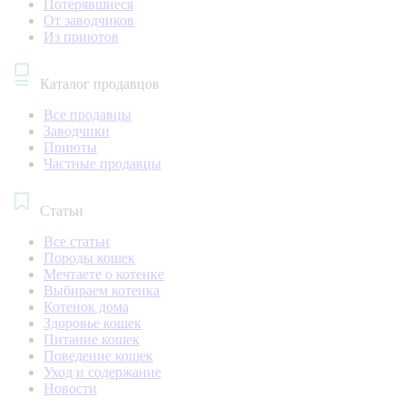
Потерявшиеся
От заводчиков
Из приютов
Каталог продавцов
Все продавцы
Заводчики
Приюты
Частные продавцы
Статьи
Все статьи
Породы кошек
Мечтаете о котенке
Выбираем котенка
Котенок дома
Здоровье кошек
Питание кошек
Поведение кошек
Уход и содержание
Новости