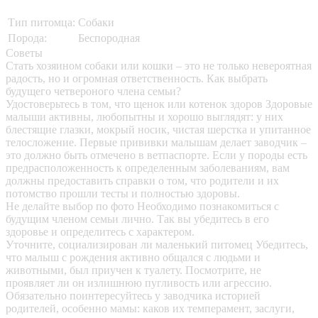
Тип питомца:
Собаки
Порода:
Беспородная
Советы
Стать хозяином собаки или кошки – это не только невероятная
радость, но и огромная ответственность. Как выбрать
будущего четвероного члена семьи?
Удостоверьтесь в том, что щенок или котенок здоров
Здоровые
малыши активны, любопытны и хорошо выглядят: у них
блестящие глазки, мокрый носик, чистая шерстка и упитанное
телосложение. Первые прививки малышам делает заводчик –
это должно быть отмечено в ветпаспорте. Если у породы есть
предрасположенность к определенным заболеваниям, вам
должны предоставить справки о том, что родители и их
потомство прошли тесты и полностью здоровы.
Не делайте выбор по фото
Необходимо познакомиться с
будущим членом семьи лично. Так вы убедитесь в его
здоровье и определитесь с характером.
Уточните, социализирован ли маленький питомец
Убедитесь,
что малыш с рождения активно общался с людьми и
животными, был приучен к туалету. Посмотрите, не
проявляет ли он излишнюю пугливость или агрессию.
Обязательно поинтересуйтесь у заводчика историей
родителей, особенно мамы: каков их темперамент, заслуги,