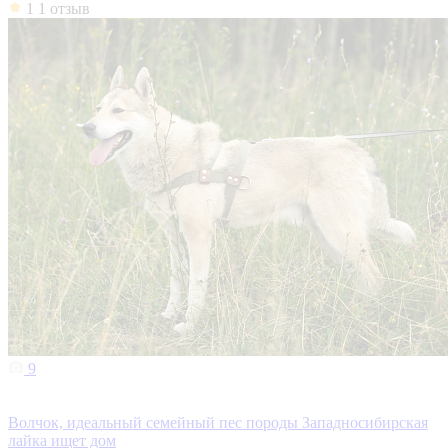
1
1 отзыв
9
Волчок, идеальный семейный пес породы Западносибирская
лайка ищет дом