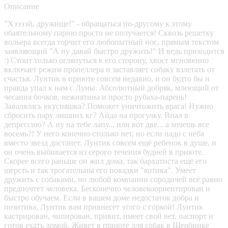
Описание
"Хээээй, дружище!" - обращаться по-другому к этому
обаятельному парню просто не получается! Сквозь решетку
вольера всегда торчит его любопытный нос, прямым текстом
заявляющий "А ну давай быстро дружить!" И ведь приходится
:) Стоит только оглянуться в его сторону, хвост мгновенно
включает режим пропеллера и заставляет собаку взлетать от
счастья. Лунтик в приюте совсем недавно, и он будто бы и
правда упал к нам с Луны. Абсолютный добряк, млеющий от
чесания бочков, нежнятина и просто рубаха-парень!
Завалялась вкусняшка? Поможет уничтожить врага! Нужно
сбросить пару лишних кг? Айда на прогулку. Впал в
депрессию? А ну на тебе лапу... или вот две... а хочешь все
восемь?! У него конечно столько нет, но если надо с неба
вместо звезд достанет. Лунтик совсем ещё ребенок в душе, и
он очень выбивается из серого течения будней в приюте.
Скорее всего раньше он жил дома, так бархатиста ещё его
шерсть и так трогательны его повадки "котика". Умеет
дружить с собаками, но любой компании сородичей всё равно
предпочтет человека. Бесконечно человекоориентирован и
быстро обучаем. Если в вашем доме недостаток добра и
позитива, Лунтик вам привнесет этого с горкой! Лунтик
кастрирован, чипирован, привит, имеет свой вет. паспорт и
готов ехать домой. Живет в приюте для собак в Щербинке