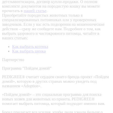
дегельминтизации, договор купли-продажи. О полном
комплекте документов на породистую кошку вы можете
прочитать в
нашей статье
.
Приобретайте породистых животных только в
специализированных питомниках или у проверенных
заводчиков. Если у вас есть подозрения на мошеннические
действия – сразу же сообщите нам.
Подробнее о том, как
выбрать здорового и чистокровного питомца, читайте в
наших статьях:
Как выбрать котенка
Как выбрать щенка
Партнерство
Программа "Пойдем домой”
PEDIGREE® считает сердцем своего бренда проект «Пойдем
домой», которую в других странах можно увидеть под
названием «Adoption».
«Пойдем домой» – это социальная программа для поиска
новых хозяев для животных из приюта. PEDIGREE®
помогает выбрать питомца, который подходит именно вам.
Бренд прилагает все усилия, чтобы люди узнали больше о