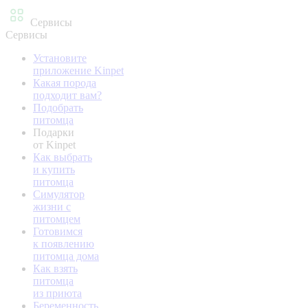
Сервисы
Сервисы
Установите
приложение Kinpet
Какая порода
подходит вам?
Подобрать
питомца
Подарки
от Kinpet
Как выбрать
и купить
питомца
Симулятор
жизни с
питомцем
Готовимся
к появлению
питомца дома
Как взять
питомца
из приюта
Беременность