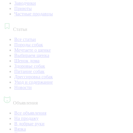
Заводчики
Приюты
Частные продавцы
Статьи
Все статьи
Породы собак
Мечтаете о щенке
Выбираем щенка
Щенок дома
Здоровье собак
Питание собак
Дрессировка собак
Уход и содержание
Новости
Объявления
Все объявления
На продажу
В добрые руки
Вязка