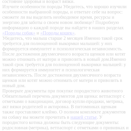
состояние здоровья и возраст вязки.
Изучите особенности породы
Убедитесь, что хорошо изучили
особенности выбранной породы, и ответьте себе на вопрос:
сможете ли вы выделить необходимое время, ресурсы и
энергию для заботы о своем новом любимце? Подробную
информацию о каждой породе вы найдете в наших разделах
«Породы собак»
и
«Породы кошек»
.
Убедитесь, что малыш старше 2 месяцев
Именно такой срок
требуется для полноценной выкормки малышей: у них
формируется иммунитет и психологическая независимость.
После достижения двухмесячного возраста щенков или котят
можно отнимать от матери и привозить в новый дом.Именно
такой срок требуется для полноценной выкормки малышей: у
них формируется иммунитет и психологическая
независимость. После достижения двухмесячного возраста
щенков или котят можно отнимать от матери и привозить в
новый дом.
Проверьте документы при покупке породистого животного
Обязательный перечень документов для щенка: ветпаспорт с
отметками о вакцинации, договор купли-продажи, метрика,
акт вязки родителей и актировка. В питомниках щенкам
также проставляют клеймо. О полном комплекте документов
на собаку вы можете прочитать в
нашей статье
.
У
породистого котика должны быть следующие документы:
родословная (метрика), ветпаспорт с отметками о прививках и