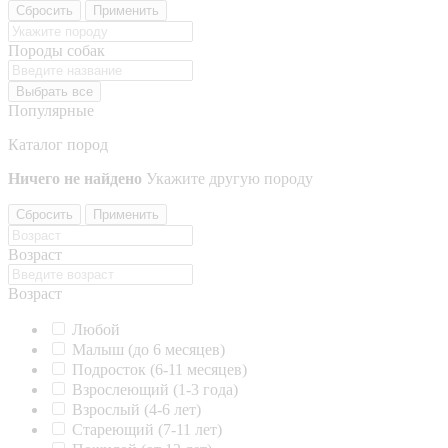
Сбросить
Применить
Породы собак
Выбрать все
Популярные
Каталог пород
Ничего не найдено
Укажите другую породу
Сбросить
Применить
Возраст
Возраст
Любой
Малыш (до 6 месяцев)
Подросток (6-11 месяцев)
Взрослеющий (1-3 года)
Взрослый (4-6 лет)
Стареющий (7-11 лет)