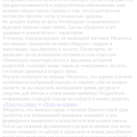
предрасположенность к определенным заболеваниям, вам
должны предоставить справки о том, что родители и их
потомство прошли тесты и полностью здоровы.
Не делайте выбор по фото
Необходимо познакомиться с
будущим членом семьи лично. Так вы убедитесь в его
здоровье и определитесь с характером.
Уточните, социализирован ли маленький питомец
Убедитесь,
что малыш с рождения активно общался с людьми и
животными, был приучен к туалету. Посмотрите, не
проявляет ли он излишнюю пугливость или агрессию.
Обязательно поинтересуйтесь у заводчика историей
родителей, особенно мамы: каков их темперамент, заслуги,
состояние здоровья и возраст вязки.
Изучите особенности породы
Убедитесь, что хорошо изучили
особенности выбранной породы, и ответьте себе на вопрос:
сможете ли вы выделить необходимое время, ресурсы и
энергию для заботы о своем новом любимце? Подробную
информацию о каждой породе вы найдете в наших разделах
«Породы собак»
и
«Породы кошек»
.
Убедитесь, что малыш старше 2 месяцев
Именно такой срок
требуется для полноценной выкормки малышей: у них
формируется иммунитет и психологическая независимость.
После достижения двухмесячного возраста щенков или котят
можно отнимать от матери и привозить в новый дом.Именно