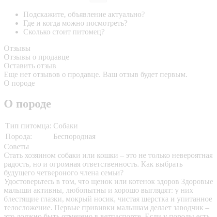
Подскажите, объявление актуально?
Где и когда можно посмотреть?
Сколько стоит питомец?
Отзывы
Отзывы о продавце
Оставить отзыв
Еще нет отзывов о продавце. Ваш отзыв будет первым.
О породе
О породе
Тип питомца:
Собаки
Порода:
Беспородная
Советы
Стать хозяином собаки или кошки – это не только невероятная
радость, но и огромная ответственность. Как выбрать
будущего четвероного члена семьи?
Удостоверьтесь в том, что щенок или котенок здоров
Здоровые
малыши активны, любопытны и хорошо выглядят: у них
блестящие глазки, мокрый носик, чистая шерстка и упитанное
телосложение. Первые прививки малышам делает заводчик –
это должно быть отмечено в ветпаспорте. Если у породы есть