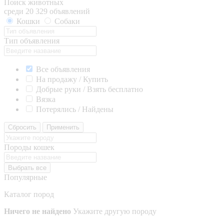
Поиск животных
среди 20 329 объявлений
Кошки
Собаки
Тип объявления
Все объявления
На продажу / Купить
Добрые руки / Взять бесплатно
Вязка
Потерялись / Найдены
Сбросить
Применить
Породы кошек
Выбрать все
Популярные
Каталог пород
Ничего не найдено
Укажите другую породу