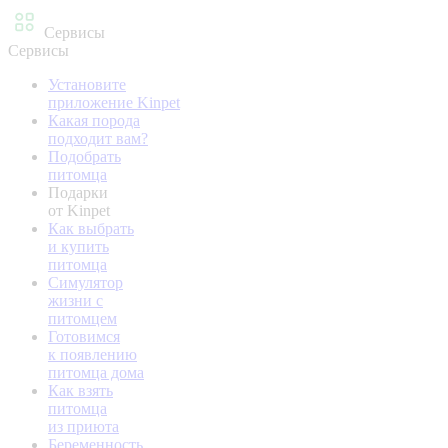
Сервисы
Сервисы
Установите
приложение Kinpet
Какая порода
подходит вам?
Подобрать
питомца
Подарки
от Kinpet
Как выбрать
и купить
питомца
Симулятор
жизни с
питомцем
Готовимся
к появлению
питомца дома
Как взять
питомца
из приюта
Беременность