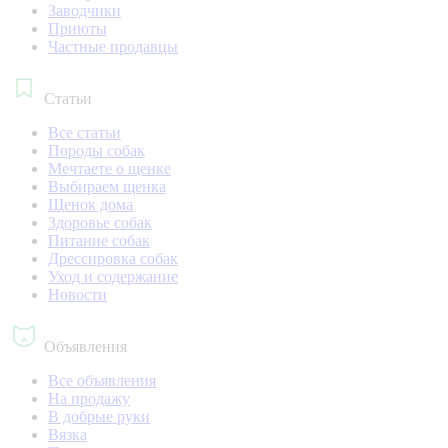
Заводчики
Приюты
Частные продавцы
Статьи
Все статьи
Породы собак
Мечтаете о щенке
Выбираем щенка
Щенок дома
Здоровье собак
Питание собак
Дрессировка собак
Уход и содержание
Новости
Объявления
Все объявления
На продажу
В добрые руки
Вязка