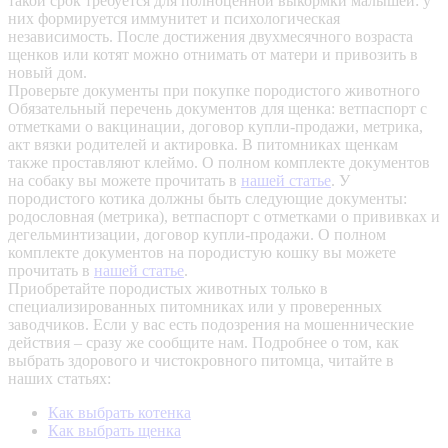
такой срок требуется для полноценной выкормки малышей: у
них формируется иммунитет и психологическая
независимость. После достижения двухмесячного возраста
щенков или котят можно отнимать от матери и привозить в
новый дом.
Проверьте документы при покупке породистого животного
Обязательный перечень документов для щенка: ветпаспорт с
отметками о вакцинации, договор купли-продажи, метрика,
акт вязки родителей и актировка. В питомниках щенкам
также проставляют клеймо. О полном комплекте документов
на собаку вы можете прочитать в
нашей статье
.
У
породистого котика должны быть следующие документы:
родословная (метрика), ветпаспорт с отметками о прививках и
дегельминтизации, договор купли-продажи. О полном
комплекте документов на породистую кошку вы можете
прочитать в
нашей статье
.
Приобретайте породистых животных только в
специализированных питомниках или у проверенных
заводчиков. Если у вас есть подозрения на мошеннические
действия – сразу же сообщите нам.
Подробнее о том, как
выбрать здорового и чистокровного питомца, читайте в
наших статьях:
Как выбрать котенка
Как выбрать щенка