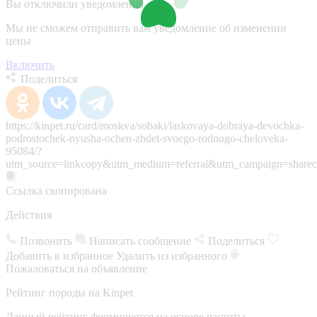
Вы отключили уведомления
Мы не сможем отправить вам уведомление об изменении
цены
Включить
Поделиться
https://kinpet.ru/card/moskva/sobaki/laskovaya-dobraya-devochka-
podrostochek-nyusha-ochen-zhdet-svoego-rodnogo-cheloveka-
95084/?
utm_source=linkcopy&utm_medium=referral&utm_campaign=sharec
Ссылка скопирована
Действия
Позвонить
Написать сообщение
Поделиться
Добавить в избранное
Удалить из избранного
Пожаловаться на объявление
Рейтинг породы на Kinpet
Данный рейтинг формируется на основе частоты