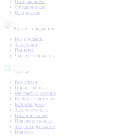
Потерявшиеся
От заводчиков
Из приютов
Каталог продавцов
Все продавцы
Заводчики
Приюты
Частные продавцы
Статьи
Все статьи
Породы кошек
Мечтаете о котенке
Выбираем котенка
Котенок дома
Здоровье кошек
Питание кошек
Поведение кошек
Уход и содержание
Новости