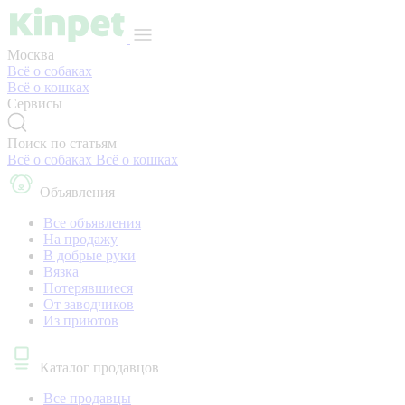
Москва
Всё о собаках
Всё о кошках
Сервисы
Поиск по статьям
Всё о собаках
Всё о кошках
Объявления
Все объявления
На продажу
В добрые руки
Вязка
Потерявшиеся
От заводчиков
Из приютов
Каталог продавцов
Все продавцы