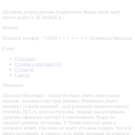
Ласковая, добрая девочка подросточек Нюша очень ждет
своего родного ЧЕЛОВЕКА.
Москва
Показать телефон
+7 (926) ⚬⚬⚬ ⚬⚬ ⚬⚬
Позвонить
Написать
Елена
Описание
Отзывы о продавце
(0)
О породе
Советы
Описание
Ласкуша Нюшенька - глазки бусинки, очень обаятельная,
игривая, ласковая и шустрая девочка. Нюшеньке девять
месяцев ( спасена крошкой - дата рождения примерно начало
сентября 2025 г), проглистогонена, дважды вакцинирована
,здорова, оформлен паспорт. Стерилизована. Выросла
среднего размера- по колено. У Нюши пока нет дома и
любимых хозяев. Она пока не знает, что дома хорошо, тепло и
много вкусняшек, и главное, есть люди, которым ты нужна и