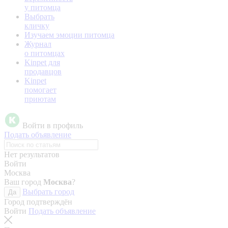
у питомца
Выбрать
кличку
Изучаем эмоции питомца
Журнал
о питомцах
Kinpet для
продавцов
Kinpet
помогает
приютам
Войти в профиль
Подать объявление
Нет результатов
Войти
Москва
Ваш город
Москва
?
Выбрать город
Да
Город подтверждён
Войти
Подать объявление