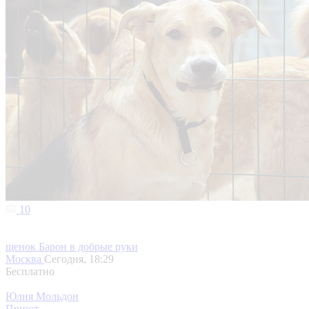
10
щенок Барон в добрые руки
Москва
Сегодня, 18:29
Бесплатно
Юлия Мольдон
Приют