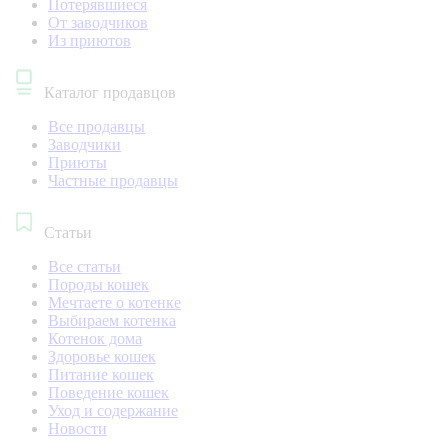
Потерявшиеся
От заводчиков
Из приютов
Каталог продавцов
Все продавцы
Заводчики
Приюты
Частные продавцы
Статьи
Все статьи
Породы кошек
Мечтаете о котенке
Выбираем котенка
Котенок дома
Здоровье кошек
Питание кошек
Поведение кошек
Уход и содержание
Новости