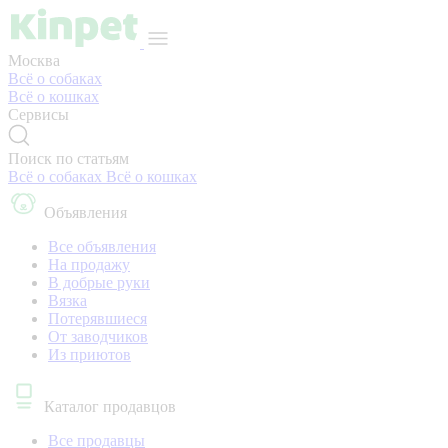
Москва
Всё о собаках
Всё о кошках
Сервисы
Поиск по статьям
Всё о собаках
Всё о кошках
Объявления
Все объявления
На продажу
В добрые руки
Вязка
Потерявшиеся
От заводчиков
Из приютов
Каталог продавцов
Все продавцы