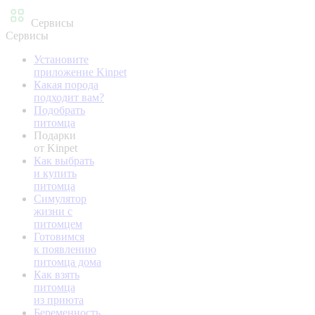
Сервисы
Сервисы
Установите
приложение Kinpet
Какая порода
подходит вам?
Подобрать
питомца
Подарки
от Kinpet
Как выбрать
и купить
питомца
Симулятор
жизни с
питомцем
Готовимся
к появлению
питомца дома
Как взять
питомца
из приюта
Беременность