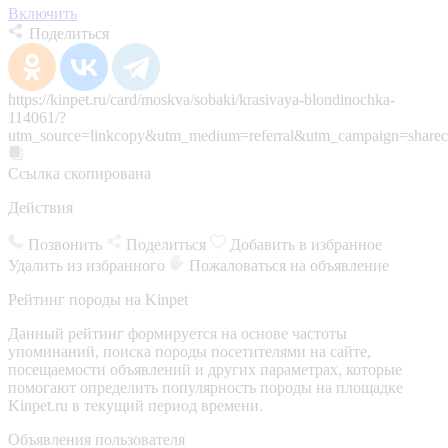
Включить
Поделиться
https://kinpet.ru/card/moskva/sobaki/krasivaya-blondinochka-
114061/?
utm_source=linkcopy&utm_medium=referral&utm_campaign=sharec
Ссылка скопирована
Действия
Позвонить
Поделиться
Добавить в избранное
Удалить из избранного
Пожаловаться на объявление
Рейтинг породы на Kinpet
Данный рейтинг формируется на основе частоты
упоминаний, поиска породы посетителями на сайте,
посещаемости объявлений и других параметрах, которые
помогают определить популярность породы на площадке
Kinpet.ru в текущий период времени.
Объявления пользователя