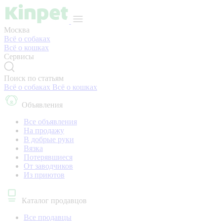
Москва
Всё о собаках
Всё о кошках
Сервисы
Поиск по статьям
Всё о собаках
Всё о кошках
Объявления
Все объявления
На продажу
В добрые руки
Вязка
Потерявшиеся
От заводчиков
Из приютов
Каталог продавцов
Все продавцы