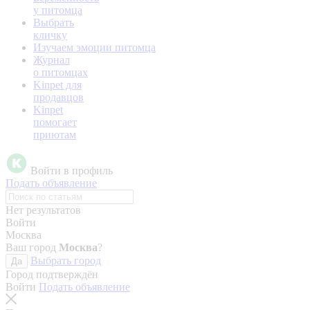
у питомца
Выбрать
кличку
Изучаем эмоции питомца
Журнал
о питомцах
Kinpet для
продавцов
Kinpet
помогает
приютам
Войти в профиль
Подать объявление
Нет результатов
Войти
Москва
Ваш город
Москва
?
Выбрать город
Да
Город подтверждён
Войти
Подать объявление