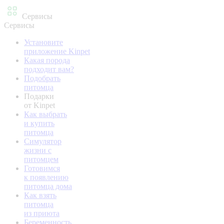
Сервисы
Сервисы
Установите
приложение Kinpet
Какая порода
подходит вам?
Подобрать
питомца
Подарки
от Kinpet
Как выбрать
и купить
питомца
Симулятор
жизни с
питомцем
Готовимся
к появлению
питомца дома
Как взять
питомца
из приюта
Беременность