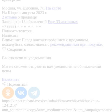
Москва, ул. Дыбенко, 7/1
На карте
На Kinpet c августа 2023 г.
2 отзыва
о продавце
Завершено 18 объявлений
Еще 33 активных
+7 (993) ⚬⚬⚬ ⚬⚬ ⚬⚬
Показать телефон
Написать
Внимание:
Перед контактированием с продавцом,
пожалуйста, ознакомьтесь с
рекомендациями при покупке.
Сохранить
Вы отключили уведомления
Мы не сможем отправить вам уведомление об изменении
цены
Включить
Поделиться
https://kinpet.ru/card/moskva/sobaki/krasavchik-chikhuakhua-
124121/?
utm_source=linkcopy&utm_medium=referral&utm_campaign=sharec