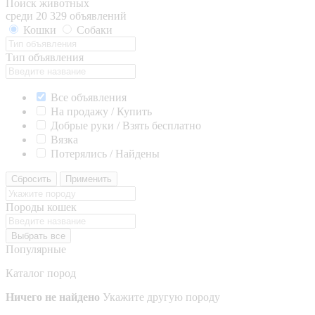
Поиск животных
среди 20 329 объявлений
Кошки
Собаки
Тип объявления
Все объявления
На продажу / Купить
Добрые руки / Взять бесплатно
Вязка
Потерялись / Найдены
Сбросить
Применить
Породы кошек
Выбрать все
Популярные
Каталог пород
Ничего не найдено
Укажите другую породу