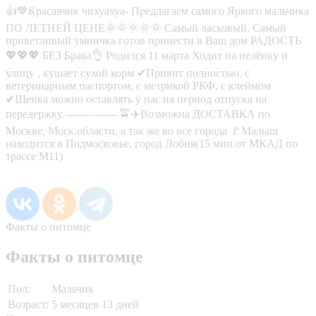
👍💙Красавчик чихуахуа- Предлагаем самого Яркого мальчика
ПО ЛЕТНЕЙ ЦЕНЕ🌞🌞🌞🌞🌞 Самый ласковый, Самый
приветливый умничка готов принести в Ваш дом РАДОСТЬ
💖💖💖 БЕЗ Брака👌 Родился 11 марта Ходит на пелёнку и
улицу , кушает сухой корм ✔Привит полностью, с
ветеринарным паспортом, с метрикой РКФ, с клеймом
✔Щенка можно оставлять у нас на период отпуска на
передержку. -------------- 🚖✈️Возможна ДОСТАВКА по
Москве, Моск.области, а так же во все города 🚩Малыш
находится в Подмосковье, город Лобня(15 мин.от МКАД по
трассе М11)
Факты о питомце
Факты о питомце
Пол:
Мальчик
Возраст:
5 месяцев 13 дней