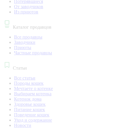
Потерявшиеся
От заводчиков
Из приютов
Каталог продавцов
Все продавцы
Заводчики
Приюты
Частные продавцы
Статьи
Все статьи
Породы кошек
Мечтаете о котенке
Выбираем котенка
Котенок дома
Здоровье кошек
Питание кошек
Поведение кошек
Уход и содержание
Новости