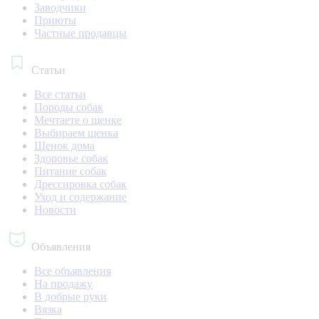
Заводчики
Приюты
Частные продавцы
Статьи
Все статьи
Породы собак
Мечтаете о щенке
Выбираем щенка
Щенок дома
Здоровье собак
Питание собак
Дрессировка собак
Уход и содержание
Новости
Объявления
Все объявления
На продажу
В добрые руки
Вязка