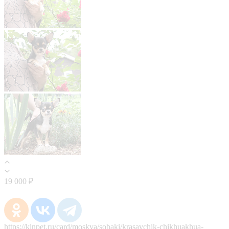
19 000 ₽
https://kinpet.ru/card/moskva/sobaki/krasavchik-chikhuakhua-