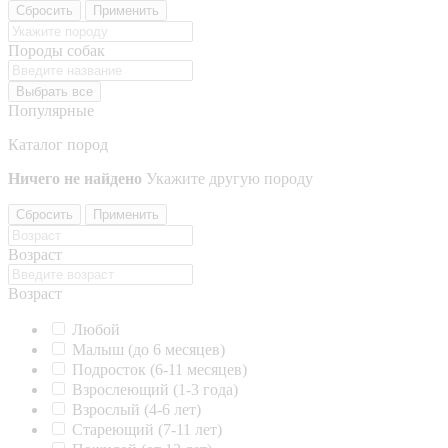
Сбросить
Применить
Породы собак
Выбрать все
Популярные
Каталог пород
Ничего не найдено
Укажите другую породу
Сбросить
Применить
Возраст
Возраст
Любой
Малыш (до 6 месяцев)
Подросток (6-11 месяцев)
Взрослеющий (1-3 года)
Взрослый (4-6 лет)
Стареющий (7-11 лет)