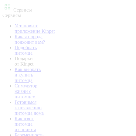
Сервисы
Сервисы
Установите
приложение Kinpet
Какая порода
подходит вам?
Подобрать
питомца
Подарки
от Kinpet
Как выбрать
и купить
питомца
Симулятор
жизни с
питомцем
Готовимся
к появлению
питомца дома
Как взять
питомца
из приюта
Беременность