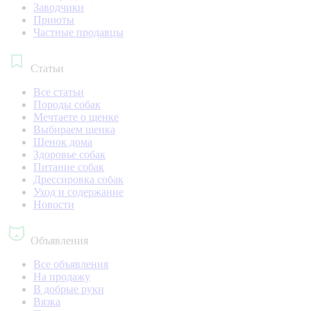
Заводчики
Приюты
Частные продавцы
Статьи
Все статьи
Породы собак
Мечтаете о щенке
Выбираем щенка
Щенок дома
Здоровье собак
Питание собак
Дрессировка собак
Уход и содержание
Новости
Объявления
Все объявления
На продажу
В добрые руки
Вязка