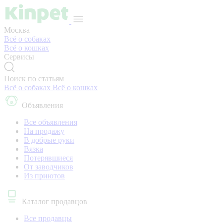
Москва
Всё о собаках
Всё о кошках
Сервисы
Поиск по статьям
Всё о собаках
Всё о кошках
Объявления
Все объявления
На продажу
В добрые руки
Вязка
Потерявшиеся
От заводчиков
Из приютов
Каталог продавцов
Все продавцы