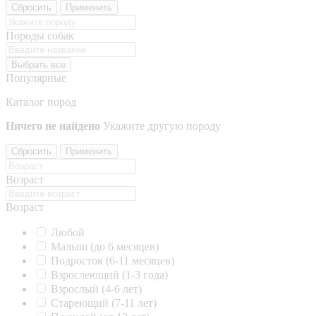
Сбросить
Применить
Породы собак
Выбрать все
Популярные
Каталог пород
Ничего не найдено
Укажите другую породу
Сбросить
Применить
Возраст
Возраст
Любой
Малыш (до 6 месяцев)
Подросток (6-11 месяцев)
Взрослеющий (1-3 года)
Взрослый (4-6 лет)
Стареющий (7-11 лет)