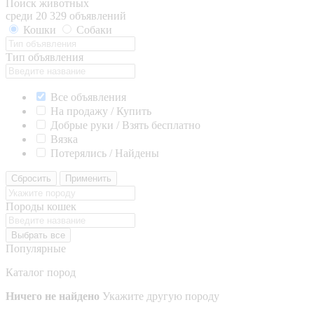
Поиск животных
среди 20 329 объявлений
Кошки
Собаки
Тип объявления
Все объявления
На продажу / Купить
Добрые руки / Взять бесплатно
Вязка
Потерялись / Найдены
Сбросить
Применить
Породы кошек
Выбрать все
Популярные
Каталог пород
Ничего не найдено
Укажите другую породу