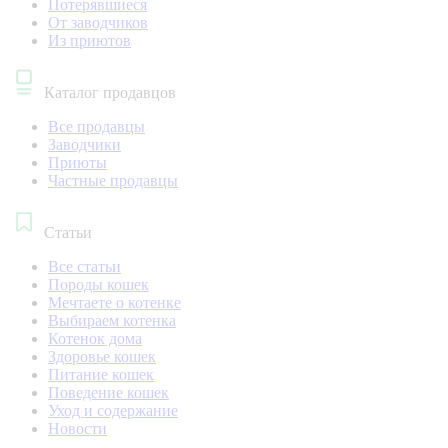
Потерявшиеся
От заводчиков
Из приютов
Каталог продавцов
Все продавцы
Заводчики
Приюты
Частные продавцы
Статьи
Все статьи
Породы кошек
Мечтаете о котенке
Выбираем котенка
Котенок дома
Здоровье кошек
Питание кошек
Поведение кошек
Уход и содержание
Новости