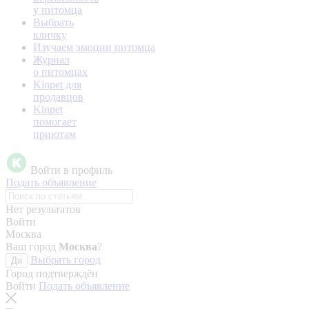
у питомца
Выбрать
кличку
Изучаем эмоции питомца
Журнал
о питомцах
Kinpet для
продавцов
Kinpet
помогает
приютам
Войти в профиль
Подать объявление
Нет результатов
Войти
Москва
Ваш город
Москва
?
Выбрать город
Да
Город подтверждён
Войти
Подать объявление