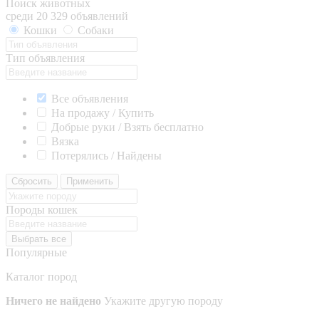
Поиск животных
среди 20 329 объявлений
Кошки
Собаки
Тип объявления
Все объявления
На продажу / Купить
Добрые руки / Взять бесплатно
Вязка
Потерялись / Найдены
Сбросить
Применить
Породы кошек
Выбрать все
Популярные
Каталог пород
Ничего не найдено
Укажите другую породу