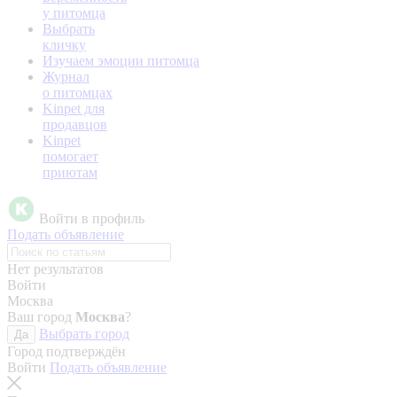
у питомца
Выбрать
кличку
Изучаем эмоции питомца
Журнал
о питомцах
Kinpet для
продавцов
Kinpet
помогает
приютам
Войти в профиль
Подать объявление
Нет результатов
Войти
Москва
Ваш город
Москва
?
Выбрать город
Да
Город подтверждён
Войти
Подать объявление