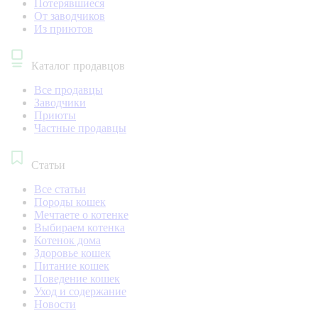
Потерявшиеся
От заводчиков
Из приютов
Каталог продавцов
Все продавцы
Заводчики
Приюты
Частные продавцы
Статьи
Все статьи
Породы кошек
Мечтаете о котенке
Выбираем котенка
Котенок дома
Здоровье кошек
Питание кошек
Поведение кошек
Уход и содержание
Новости