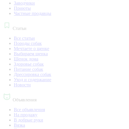
Заводчики
Приюты
Частные продавцы
Статьи
Все статьи
Породы собак
Мечтаете о щенке
Выбираем щенка
Щенок дома
Здоровье собак
Питание собак
Дрессировка собак
Уход и содержание
Новости
Объявления
Все объявления
На продажу
В добрые руки
Вязка