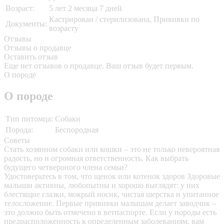
Возраст:
5 лет 2 месяца 7 дней
Кастрирован / стерилизована, Прививки по
Документы:
возрасту
Отзывы
Отзывы о продавце
Оставить отзыв
Еще нет отзывов о продавце. Ваш отзыв будет первым.
О породе
О породе
Тип питомца:
Собаки
Порода:
Беспородная
Советы
Стать хозяином собаки или кошки – это не только невероятная
радость, но и огромная ответственность. Как выбрать
будущего четвероного члена семьи?
Удостоверьтесь в том, что щенок или котенок здоров
Здоровые
малыши активны, любопытны и хорошо выглядят: у них
блестящие глазки, мокрый носик, чистая шерстка и упитанное
телосложение. Первые прививки малышам делает заводчик –
это должно быть отмечено в ветпаспорте. Если у породы есть
предрасположенность к определенным заболеваниям, вам