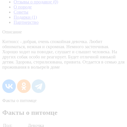
Отзывы о продавце
(0)
О породе
Советы
Подарки
(1)
Партнерство
Описание
Китнисс - добрая, очень спокойная девочка. Любит
обниматься, нежная и скромная. Немного застенчивая.
Хорошо ходит на поводке, слушает и слышит человека. На
других собак особо не реагирует. Будет отличной нянькой
детям. Здорова, стерилизована, привита. Отдается в семью для
проживания в вольере/в доме
Факты о питомце
Факты о питомце
Пол:
Девочка