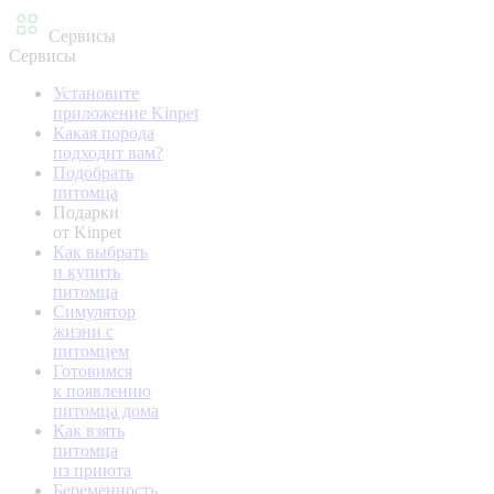
Сервисы
Сервисы
Установите
приложение Kinpet
Какая порода
подходит вам?
Подобрать
питомца
Подарки
от Kinpet
Как выбрать
и купить
питомца
Симулятор
жизни с
питомцем
Готовимся
к появлению
питомца дома
Как взять
питомца
из приюта
Беременность