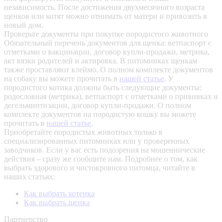
независимость. После достижения двухмесячного возраста
щенков или котят можно отнимать от матери и привозить в
новый дом.
Проверьте документы при покупке породистого животного
Обязательный перечень документов для щенка: ветпаспорт с
отметками о вакцинации, договор купли-продажи, метрика,
акт вязки родителей и актировка. В питомниках щенкам
также проставляют клеймо. О полном комплекте документов
на собаку вы можете прочитать в
нашей статье
.
У
породистого котика должны быть следующие документы:
родословная (метрика), ветпаспорт с отметками о прививках и
дегельминтизации, договор купли-продажи. О полном
комплекте документов на породистую кошку вы можете
прочитать в
нашей статье
.
Приобретайте породистых животных только в
специализированных питомниках или у проверенных
заводчиков. Если у вас есть подозрения на мошеннические
действия – сразу же сообщите нам.
Подробнее о том, как
выбрать здорового и чистокровного питомца, читайте в
наших статьях:
Как выбрать котенка
Как выбрать щенка
Партнерство