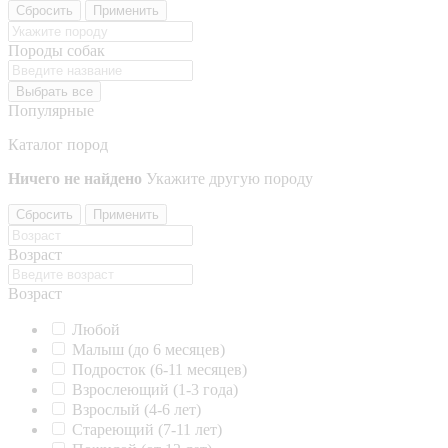
Сбросить
Применить
Породы собак
Выбрать все
Популярные
Каталог пород
Ничего не найдено
Укажите другую породу
Сбросить
Применить
Возраст
Возраст
Любой
Малыш (до 6 месяцев)
Подросток (6-11 месяцев)
Взрослеющий (1-3 года)
Взрослый (4-6 лет)
Стареющий (7-11 лет)