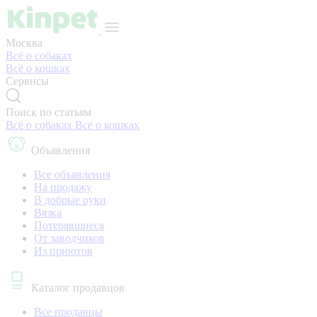
Москва
Всё о собаках
Всё о кошках
Сервисы
Поиск по статьям
Всё о собаках
Всё о кошках
Объявления
Все объявления
На продажу
В добрые руки
Вязка
Потерявшиеся
От заводчиков
Из приютов
Каталог продавцов
Все продавцы