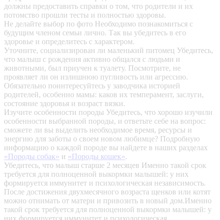
должны предоставить справки о том, что родители и их
потомство прошли тесты и полностью здоровы.
Не делайте выбор по фото
Необходимо познакомиться с
будущим членом семьи лично. Так вы убедитесь в его
здоровье и определитесь с характером.
Уточните, социализирован ли маленький питомец
Убедитесь,
что малыш с рождения активно общался с людьми и
животными, был приучен к туалету. Посмотрите, не
проявляет ли он излишнюю пугливость или агрессию.
Обязательно поинтересуйтесь у заводчика историей
родителей, особенно мамы: каков их темперамент, заслуги,
состояние здоровья и возраст вязки.
Изучите особенности породы
Убедитесь, что хорошо изучили
особенности выбранной породы, и ответьте себе на вопрос:
сможете ли вы выделить необходимое время, ресурсы и
энергию для заботы о своем новом любимце? Подробную
информацию о каждой породе вы найдете в наших разделах
«Породы собак»
и
«Породы кошек»
.
Убедитесь, что малыш старше 2 месяцев
Именно такой срок
требуется для полноценной выкормки малышей: у них
формируется иммунитет и психологическая независимость.
После достижения двухмесячного возраста щенков или котят
можно отнимать от матери и привозить в новый дом.Именно
такой срок требуется для полноценной выкормки малышей: у
них формируется иммунитет и психологическая