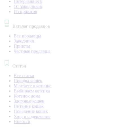
Потерявшиеся
От заводчиков
Из приютов
Каталог продавцов
Все продавцы
Заводчики
Приюты
Частные продавцы
Статьи
Все статьи
Породы кошек
Мечтаете о котенке
Выбираем котенка
Котенок дома
Здоровье кошек
Питание кошек
Поведение кошек
Уход и содержание
Новости