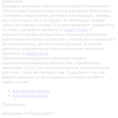
новый дом.
Проверьте документы при покупке породистого животного
Обязательный перечень документов для щенка: ветпаспорт с
отметками о вакцинации, договор купли-продажи, метрика,
акт вязки родителей и актировка. В питомниках щенкам
также проставляют клеймо. О полном комплекте документов
на собаку вы можете прочитать в
нашей статье
.
У
породистого котика должны быть следующие документы:
родословная (метрика), ветпаспорт с отметками о прививках и
дегельминтизации, договор купли-продажи. О полном
комплекте документов на породистую кошку вы можете
прочитать в
нашей статье
.
Приобретайте породистых животных только в
специализированных питомниках или у проверенных
заводчиков. Если у вас есть подозрения на мошеннические
действия – сразу же сообщите нам.
Подробнее о том, как
выбрать здорового и чистокровного питомца, читайте в
наших статьях:
Как выбрать котенка
Как выбрать щенка
Партнерство
Программа "Пойдем домой”