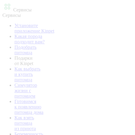
Сервисы
Сервисы
Установите
приложение Kinpet
Какая порода
подходит вам?
Подобрать
питомца
Подарки
от Kinpet
Как выбрать
и купить
питомца
Симулятор
жизни с
питомцем
Готовимся
к появлению
питомца дома
Как взять
питомца
из приюта
Беременность