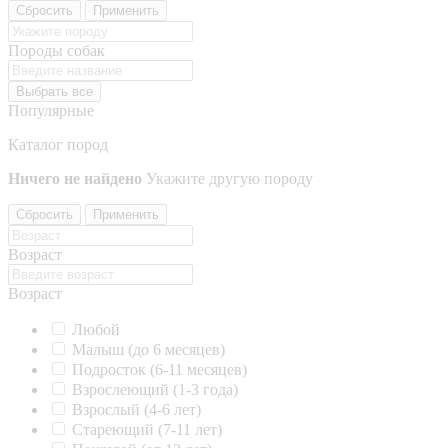
Сбросить
Применить
Породы собак
Выбрать все
Популярные
Каталог пород
Ничего не найдено
Укажите другую породу
Сбросить
Применить
Возраст
Возраст
Любой
Малыш (до 6 месяцев)
Подросток (6-11 месяцев)
Взрослеющий (1-3 года)
Взрослый (4-6 лет)
Стареющий (7-11 лет)