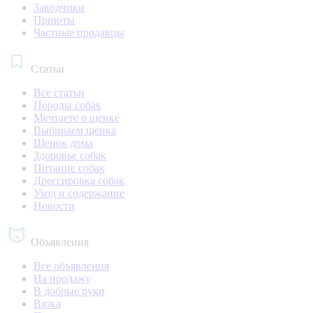
Заводчики
Приюты
Частные продавцы
Статьи
Все статьи
Породы собак
Мечтаете о щенке
Выбираем щенка
Щенок дома
Здоровье собак
Питание собак
Дрессировка собак
Уход и содержание
Новости
Объявления
Все объявления
На продажу
В добрые руки
Вязка