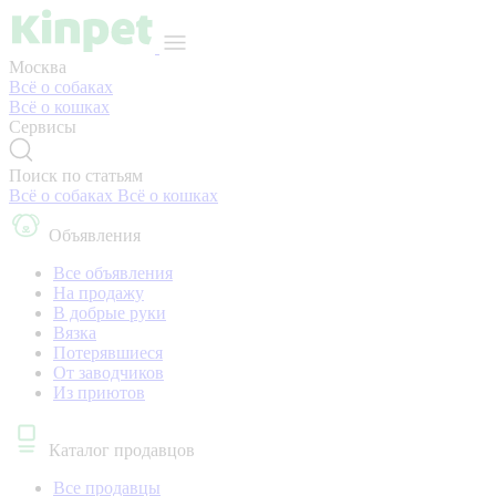
Москва
Всё о собаках
Всё о кошках
Сервисы
Поиск по статьям
Всё о собаках
Всё о кошках
Объявления
Все объявления
На продажу
В добрые руки
Вязка
Потерявшиеся
От заводчиков
Из приютов
Каталог продавцов
Все продавцы