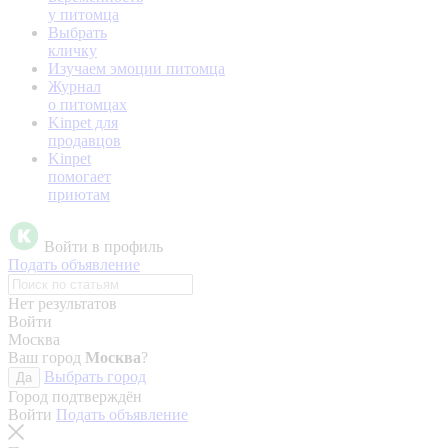
у питомца
Выбрать
кличку
Изучаем эмоции питомца
Журнал
о питомцах
Kinpet для
продавцов
Kinpet
помогает
приютам
Войти в профиль
Подать объявление
Нет результатов
Войти
Москва
Ваш город
Москва
?
Выбрать город
Да
Город подтверждён
Войти
Подать объявление