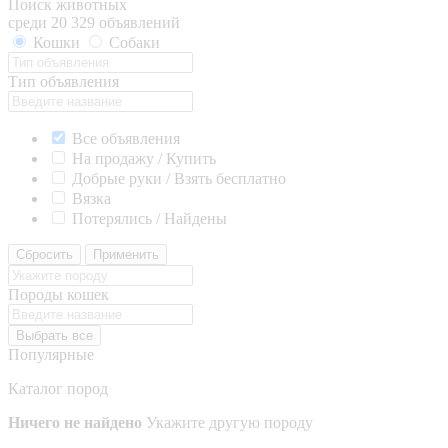
Поиск животных
среди 20 329 объявлений
Кошки
Собаки
Тип объявления
Все объявления
На продажу / Купить
Добрые руки / Взять бесплатно
Вязка
Потерялись / Найдены
Сбросить
Применить
Породы кошек
Выбрать все
Популярные
Каталог пород
Ничего не найдено
Укажите другую породу