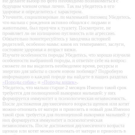
Не делайте выбор по фото
Необходимо познакомиться с
будущим членом семьи лично. Так вы убедитесь в его
здоровье и определитесь с характером.
Уточните, социализирован ли маленький питомец
Убедитесь,
что малыш с рождения активно общался с людьми и
животными, был приучен к туалету. Посмотрите, не
проявляет ли он излишнюю пугливость или агрессию.
Обязательно поинтересуйтесь у заводчика историей
родителей, особенно мамы: каков их темперамент, заслуги,
состояние здоровья и возраст вязки.
Изучите особенности породы
Убедитесь, что хорошо изучили
особенности выбранной породы, и ответьте себе на вопрос:
сможете ли вы выделить необходимое время, ресурсы и
энергию для заботы о своем новом любимце? Подробную
информацию о каждой породе вы найдете в наших разделах
«Породы собак»
и
«Породы кошек»
.
Убедитесь, что малыш старше 2 месяцев
Именно такой срок
требуется для полноценной выкормки малышей: у них
формируется иммунитет и психологическая независимость.
После достижения двухмесячного возраста щенков или котят
можно отнимать от матери и привозить в новый дом.Именно
такой срок требуется для полноценной выкормки малышей: у
них формируется иммунитет и психологическая
независимость. После достижения двухмесячного возраста
щенков или котят можно отнимать от матери и привозить в