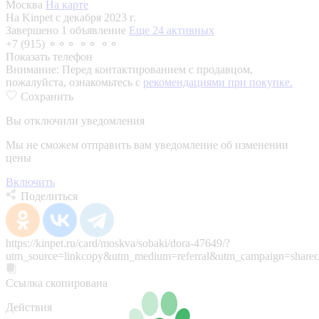
Москва
На карте
На Kinpet c декабря 2023 г.
Завершено 1 объявление
Еще 24 активных
+7 (915) ⚬⚬⚬ ⚬⚬ ⚬⚬
Показать телефон
Внимание:
Перед контактированием с продавцом,
пожалуйста, ознакомьтесь с
рекомендациями при покупке.
Сохранить
Вы отключили уведомления
Мы не сможем отправить вам уведомление об изменении
цены
Включить
Поделиться
https://kinpet.ru/card/moskva/sobaki/dora-47649/?
utm_source=linkcopy&utm_medium=referral&utm_campaign=sharec
Ссылка скопирована
Действия