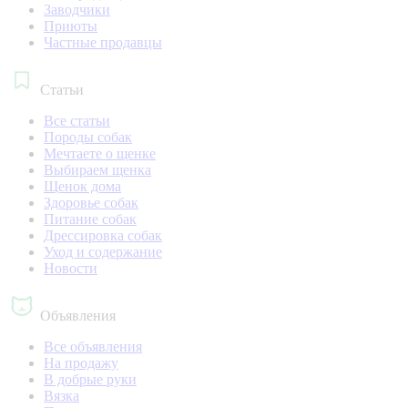
Заводчики
Приюты
Частные продавцы
Статьи
Все статьи
Породы собак
Мечтаете о щенке
Выбираем щенка
Щенок дома
Здоровье собак
Питание собак
Дрессировка собак
Уход и содержание
Новости
Объявления
Все объявления
На продажу
В добрые руки
Вязка