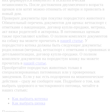
них формируется иммунитет и психологическая
независимость. После достижения двухмесячного возраста
щенков или котят можно отнимать от матери и привозить в
новый дом.
Проверьте документы при покупке породистого животного
Обязательный перечень документов для щенка: ветпаспорт с
отметками о вакцинации, договор купли-продажи, метрика,
акт вязки родителей и актировка. В питомниках щенкам
также проставляют клеймо. О полном комплекте документов
на собаку вы можете прочитать в
нашей статье
.
У
породистого котика должны быть следующие документы:
родословная (метрика), ветпаспорт с отметками о прививках и
дегельминтизации, договор купли-продажи. О полном
комплекте документов на породистую кошку вы можете
прочитать в
нашей статье
.
Приобретайте породистых животных только в
специализированных питомниках или у проверенных
заводчиков. Если у вас есть подозрения на мошеннические
действия – сразу же сообщите нам.
Подробнее о том, как
выбрать здорового и чистокровного питомца, читайте в
наших статьях:
Как выбрать котенка
Как выбрать щенка
Партнерство