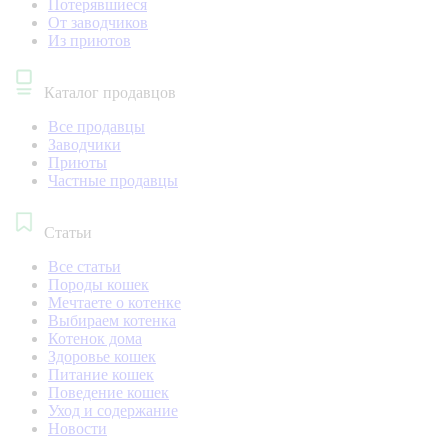
Потерявшиеся
От заводчиков
Из приютов
Каталог продавцов
Все продавцы
Заводчики
Приюты
Частные продавцы
Статьи
Все статьи
Породы кошек
Мечтаете о котенке
Выбираем котенка
Котенок дома
Здоровье кошек
Питание кошек
Поведение кошек
Уход и содержание
Новости