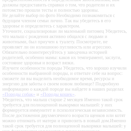
должны предоставить справки о том, что родители и их
потомство прошли тесты и полностью здоровы.
Не делайте выбор по фото
Необходимо познакомиться с
будущим членом семьи лично. Так вы убедитесь в его
здоровье и определитесь с характером.
Уточните, социализирован ли маленький питомец
Убедитесь,
что малыш с рождения активно общался с людьми и
животными, был приучен к туалету. Посмотрите, не
проявляет ли он излишнюю пугливость или агрессию.
Обязательно поинтересуйтесь у заводчика историей
родителей, особенно мамы: каков их темперамент, заслуги,
состояние здоровья и возраст вязки.
Изучите особенности породы
Убедитесь, что хорошо изучили
особенности выбранной породы, и ответьте себе на вопрос:
сможете ли вы выделить необходимое время, ресурсы и
энергию для заботы о своем новом любимце? Подробную
информацию о каждой породе вы найдете в наших разделах
«Породы собак»
и
«Породы кошек»
.
Убедитесь, что малыш старше 2 месяцев
Именно такой срок
требуется для полноценной выкормки малышей: у них
формируется иммунитет и психологическая независимость.
После достижения двухмесячного возраста щенков или котят
можно отнимать от матери и привозить в новый дом.Именно
такой срок требуется для полноценной выкормки малышей: у