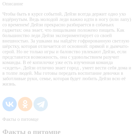
Описание
Чтобы быть в курсе событий, Дейзи всегда держит одно ухо
вздёрнутым. Ведь молодой леди важно идти в ногу (или лапу)
со временем! Дейзи прекрасно разбирается в собачьих
гаджетах: она знает, что пищалками положено пищать. Как
большинство леди Дейзи экспериментирует со своей
внешностью. За ушками вы найдёте гофрированную светлую
шёрстку, которая отличается от основной: прямой и дымчато-
серой. Но не только игры и баловство увлекают Дейзи, если
представится возможность, она с удовольствием разучит
команды. В её копилочке уже есть изученная команда
«сидеть». Дейзи отлично знает город , умеет вести себя дома и
в толпе людей. Мы готовы передать воспитание девочки в
заботливые руки, семье, которая будет любить Дейзи всю её
жизнь.
Факты о питомце
Факты о питомце