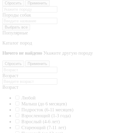
Сбросить
Применить
Породы собак
Выбрать все
Популярные
Каталог пород
Ничего не найдено
Укажите другую породу
Сбросить
Применить
Возраст
Возраст
Любой
Малыш (до 6 месяцев)
Подросток (6-11 месяцев)
Взрослеющий (1-3 года)
Взрослый (4-6 лет)
Стареющий (7-11 лет)