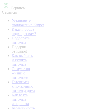
Сервисы
Сервисы
Установите
приложение Kinpet
Какая порода
подходит вам?
Подобрать
питомца
Подарки
от Kinpet
Как выбрать
и купить
питомца
Симулятор
жизни с
питомцем
Готовимся
к появлению
питомца дома
Как взять
питомца
из приюта
Беременность