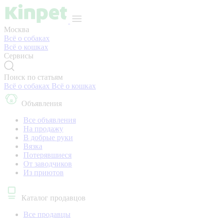
Москва
Всё о собаках
Всё о кошках
Сервисы
Поиск по статьям
Всё о собаках
Всё о кошках
Объявления
Все объявления
На продажу
В добрые руки
Вязка
Потерявшиеся
От заводчиков
Из приютов
Каталог продавцов
Все продавцы