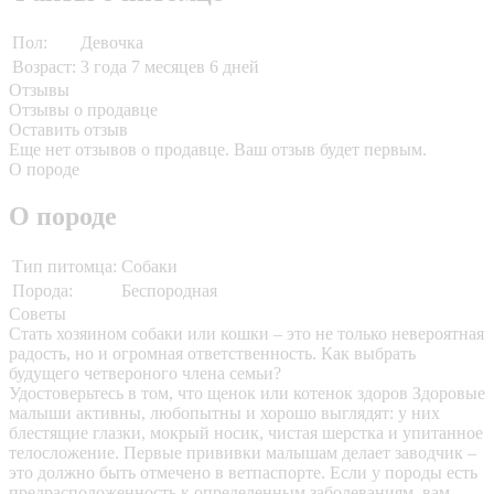
Пол:
Девочка
Возраст:
3 года 7 месяцев 6 дней
Отзывы
Отзывы о продавце
Оставить отзыв
Еще нет отзывов о продавце. Ваш отзыв будет первым.
О породе
О породе
Тип питомца:
Собаки
Порода:
Беспородная
Советы
Стать хозяином собаки или кошки – это не только невероятная
радость, но и огромная ответственность. Как выбрать
будущего четвероного члена семьи?
Удостоверьтесь в том, что щенок или котенок здоров
Здоровые
малыши активны, любопытны и хорошо выглядят: у них
блестящие глазки, мокрый носик, чистая шерстка и упитанное
телосложение. Первые прививки малышам делает заводчик –
это должно быть отмечено в ветпаспорте. Если у породы есть
предрасположенность к определенным заболеваниям, вам