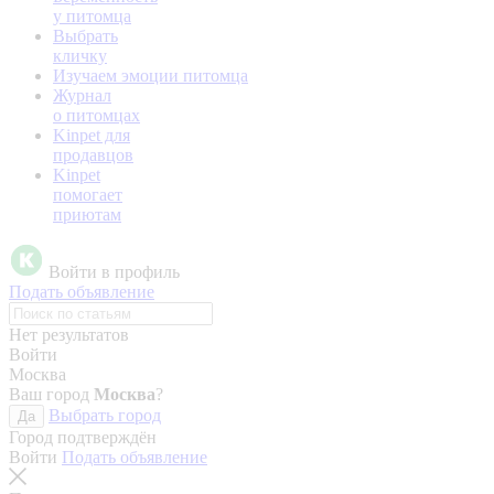
у питомца
Выбрать
кличку
Изучаем эмоции питомца
Журнал
о питомцах
Kinpet для
продавцов
Kinpet
помогает
приютам
Войти в профиль
Подать объявление
Нет результатов
Войти
Москва
Ваш город
Москва
?
Выбрать город
Да
Город подтверждён
Войти
Подать объявление