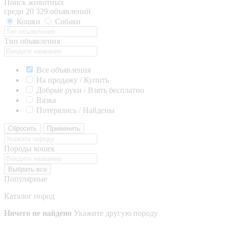
Поиск животных
среди 20 329 объявлений
Кошки
Собаки
Тип объявления
Все объявления
На продажу / Купить
Добрые руки / Взять бесплатно
Вязка
Потерялись / Найдены
Сбросить
Применить
Породы кошек
Выбрать все
Популярные
Каталог пород
Ничего не найдено
Укажите другую породу