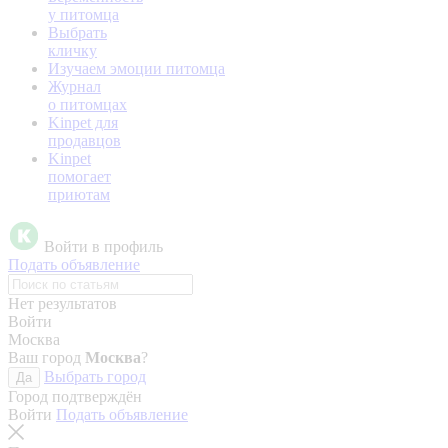
у питомца
Выбрать
кличку
Изучаем эмоции питомца
Журнал
о питомцах
Kinpet для
продавцов
Kinpet
помогает
приютам
Войти в профиль
Подать объявление
Нет результатов
Войти
Москва
Ваш город
Москва
?
Выбрать город
Да
Город подтверждён
Войти
Подать объявление