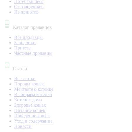
Потерявшиеся
От заводчиков
Из приютов
Каталог продавцов
Все продавцы
Заводчики
Приюты
Частные продавцы
Статьи
Все статьи
Породы кошек
Мечтаете о котенке
Выбираем котенка
Котенок дома
Здоровье кошек
Питание кошек
Поведение кошек
Уход и содержание
Новости