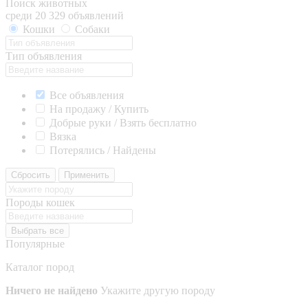
Поиск животных
среди 20 329 объявлений
Кошки
Собаки
Тип объявления
Все объявления
На продажу / Купить
Добрые руки / Взять бесплатно
Вязка
Потерялись / Найдены
Сбросить
Применить
Породы кошек
Выбрать все
Популярные
Каталог пород
Ничего не найдено
Укажите другую породу