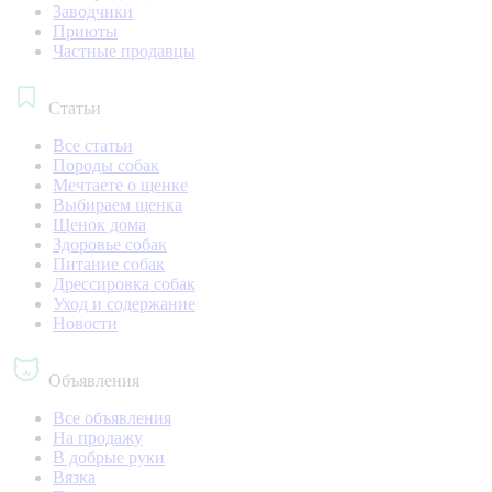
Заводчики
Приюты
Частные продавцы
Статьи
Все статьи
Породы собак
Мечтаете о щенке
Выбираем щенка
Щенок дома
Здоровье собак
Питание собак
Дрессировка собак
Уход и содержание
Новости
Объявления
Все объявления
На продажу
В добрые руки
Вязка