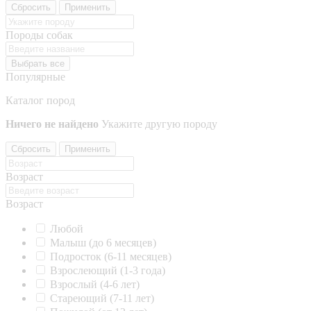
Сбросить
Применить
Породы собак
Выбрать все
Популярные
Каталог пород
Ничего не найдено
Укажите другую породу
Сбросить
Применить
Возраст
Возраст
Любой
Малыш (до 6 месяцев)
Подросток (6-11 месяцев)
Взрослеющий (1-3 года)
Взрослый (4-6 лет)
Стареющий (7-11 лет)