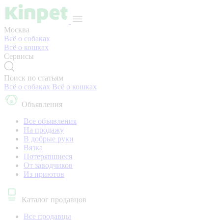
Москва
Всё о собаках
Всё о кошках
Сервисы
Поиск по статьям
Всё о собаках
Всё о кошках
Объявления
Все объявления
На продажу
В добрые руки
Вязка
Потерявшиеся
От заводчиков
Из приютов
Каталог продавцов
Все продавцы