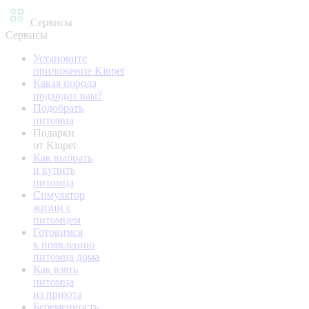
Сервисы
Сервисы
Установите
приложение Kinpet
Какая порода
подходит вам?
Подобрать
питомца
Подарки
от Kinpet
Как выбрать
и купить
питомца
Симулятор
жизни с
питомцем
Готовимся
к появлению
питомца дома
Как взять
питомца
из приюта
Беременность