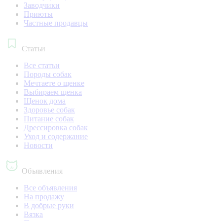
Заводчики
Приюты
Частные продавцы
Статьи
Все статьи
Породы собак
Мечтаете о щенке
Выбираем щенка
Щенок дома
Здоровье собак
Питание собак
Дрессировка собак
Уход и содержание
Новости
Объявления
Все объявления
На продажу
В добрые руки
Вязка