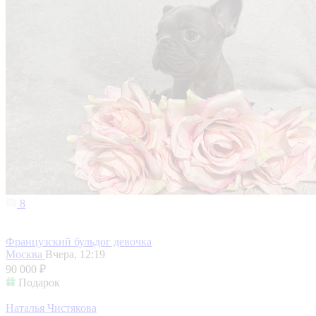
8
Французский бульдог девочка
Москва
Вчера, 12:19
90 000 ₽
Подарок
Наталья Чистякова