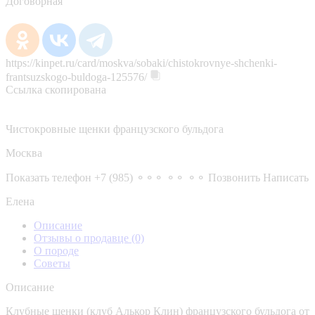
Договорная
https://kinpet.ru/card/moskva/sobaki/chistokrovnye-shchenki-
frantsuzskogo-buldoga-125576/
Ссылка скопирована
Чистокровные щенки французского бульдога
Москва
Показать телефон
+7 (985) ⚬⚬⚬ ⚬⚬ ⚬⚬
Позвонить
Написать
Елена
Описание
Отзывы о продавце
(0)
О породе
Советы
Описание
Клубные щенки (клуб Алькор Клин) французского бульдога от