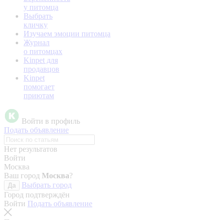
у питомца
Выбрать
кличку
Изучаем эмоции питомца
Журнал
о питомцах
Kinpet для
продавцов
Kinpet
помогает
приютам
Войти в профиль
Подать объявление
Нет результатов
Войти
Москва
Ваш город
Москва
?
Выбрать город
Да
Город подтверждён
Войти
Подать объявление