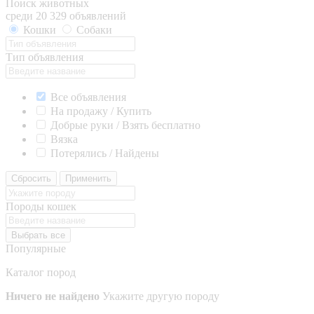
Поиск животных
среди 20 329 объявлений
Кошки
Собаки
Тип объявления
Все объявления
На продажу / Купить
Добрые руки / Взять бесплатно
Вязка
Потерялись / Найдены
Сбросить
Применить
Породы кошек
Выбрать все
Популярные
Каталог пород
Ничего не найдено
Укажите другую породу