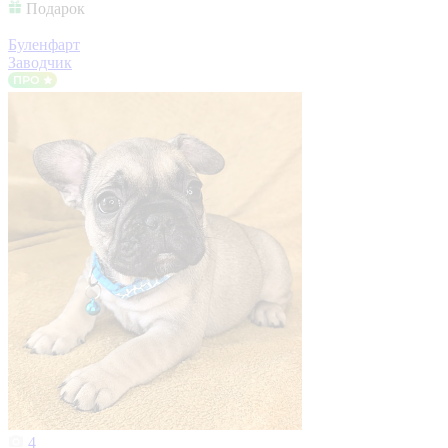
Подарок
Буленфарт
Заводчик
4