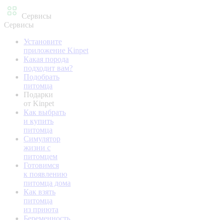
Сервисы
Сервисы
Установите
приложение Kinpet
Какая порода
подходит вам?
Подобрать
питомца
Подарки
от Kinpet
Как выбрать
и купить
питомца
Симулятор
жизни с
питомцем
Готовимся
к появлению
питомца дома
Как взять
питомца
из приюта
Беременность