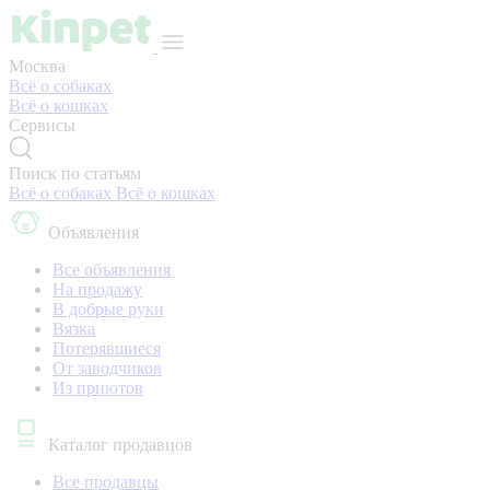
Москва
Всё о собаках
Всё о кошках
Сервисы
Поиск по статьям
Всё о собаках
Всё о кошках
Объявления
Все объявления
На продажу
В добрые руки
Вязка
Потерявшиеся
От заводчиков
Из приютов
Каталог продавцов
Все продавцы