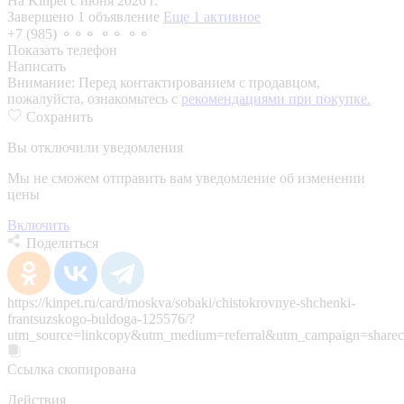
На Kinpet c июня 2026 г.
Завершено 1 объявление
Еще 1 активное
+7 (985) ⚬⚬⚬ ⚬⚬ ⚬⚬
Показать телефон
Написать
Внимание:
Перед контактированием с продавцом,
пожалуйста, ознакомьтесь с
рекомендациями при покупке.
Сохранить
Вы отключили уведомления
Мы не сможем отправить вам уведомление об изменении
цены
Включить
Поделиться
https://kinpet.ru/card/moskva/sobaki/chistokrovnye-shchenki-
frantsuzskogo-buldoga-125576/?
utm_source=linkcopy&utm_medium=referral&utm_campaign=sharec
Ссылка скопирована
Действия