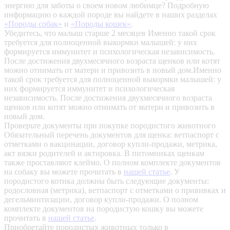
энергию для заботы о своем новом любимце? Подробную
информацию о каждой породе вы найдете в наших разделах
«Породы собак»
и
«Породы кошек»
.
Убедитесь, что малыш старше 2 месяцев
Именно такой срок
требуется для полноценной выкормки малышей: у них
формируется иммунитет и психологическая независимость.
После достижения двухмесячного возраста щенков или котят
можно отнимать от матери и привозить в новый дом.Именно
такой срок требуется для полноценной выкормки малышей: у
них формируется иммунитет и психологическая
независимость. После достижения двухмесячного возраста
щенков или котят можно отнимать от матери и привозить в
новый дом.
Проверьте документы при покупке породистого животного
Обязательный перечень документов для щенка: ветпаспорт с
отметками о вакцинации, договор купли-продажи, метрика,
акт вязки родителей и актировка. В питомниках щенкам
также проставляют клеймо. О полном комплекте документов
на собаку вы можете прочитать в
нашей статье
.
У
породистого котика должны быть следующие документы:
родословная (метрика), ветпаспорт с отметками о прививках и
дегельминтизации, договор купли-продажи. О полном
комплекте документов на породистую кошку вы можете
прочитать в
нашей статье
.
Приобретайте породистых животных только в