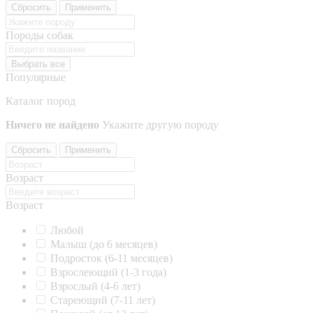
Сбросить
Применить
Породы собак
Выбрать все
Популярные
Каталог пород
Ничего не найдено
Укажите другую породу
Сбросить
Применить
Возраст
Возраст
Любой
Малыш (до 6 месяцев)
Подросток (6-11 месяцев)
Взрослеющий (1-3 года)
Взрослый (4-6 лет)
Стареющий (7-11 лет)