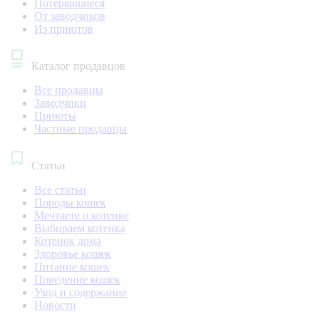
Потерявшиеся
От заводчиков
Из приютов
Каталог продавцов
Все продавцы
Заводчики
Приюты
Частные продавцы
Статьи
Все статьи
Породы кошек
Мечтаете о котенке
Выбираем котенка
Котенок дома
Здоровье кошек
Питание кошек
Поведение кошек
Уход и содержание
Новости