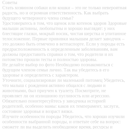
Советы
Стать хозяином собаки или кошки – это не только невероятная
радость, но и огромная ответственность. Как выбрать
будущего четвероного члена семьи?
Удостоверьтесь в том, что щенок или котенок здоров
Здоровые
малыши активны, любопытны и хорошо выглядят: у них
блестящие глазки, мокрый носик, чистая шерстка и упитанное
телосложение. Первые прививки малышам делает заводчик –
это должно быть отмечено в ветпаспорте. Если у породы есть
предрасположенность к определенным заболеваниям, вам
должны предоставить справки о том, что родители и их
потомство прошли тесты и полностью здоровы.
Не делайте выбор по фото
Необходимо познакомиться с
будущим членом семьи лично. Так вы убедитесь в его
здоровье и определитесь с характером.
Уточните, социализирован ли маленький питомец
Убедитесь,
что малыш с рождения активно общался с людьми и
животными, был приучен к туалету. Посмотрите, не
проявляет ли он излишнюю пугливость или агрессию.
Обязательно поинтересуйтесь у заводчика историей
родителей, особенно мамы: каков их темперамент, заслуги,
состояние здоровья и возраст вязки.
Изучите особенности породы
Убедитесь, что хорошо изучили
особенности выбранной породы, и ответьте себе на вопрос:
сможете ли вы выделить необходимое время, ресурсы и