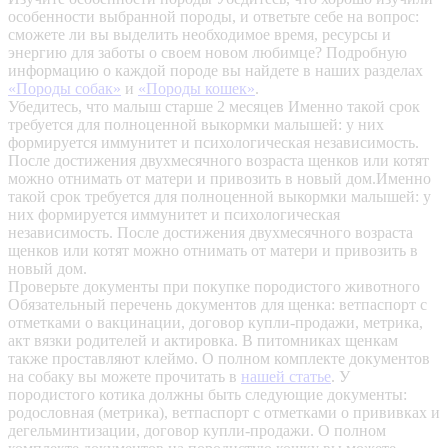
особенности выбранной породы, и ответьте себе на вопрос:
сможете ли вы выделить необходимое время, ресурсы и
энергию для заботы о своем новом любимце? Подробную
информацию о каждой породе вы найдете в наших разделах
«Породы собак»
и
«Породы кошек»
.
Убедитесь, что малыш старше 2 месяцев
Именно такой срок
требуется для полноценной выкормки малышей: у них
формируется иммунитет и психологическая независимость.
После достижения двухмесячного возраста щенков или котят
можно отнимать от матери и привозить в новый дом.Именно
такой срок требуется для полноценной выкормки малышей: у
них формируется иммунитет и психологическая
независимость. После достижения двухмесячного возраста
щенков или котят можно отнимать от матери и привозить в
новый дом.
Проверьте документы при покупке породистого животного
Обязательный перечень документов для щенка: ветпаспорт с
отметками о вакцинации, договор купли-продажи, метрика,
акт вязки родителей и актировка. В питомниках щенкам
также проставляют клеймо. О полном комплекте документов
на собаку вы можете прочитать в
нашей статье
.
У
породистого котика должны быть следующие документы:
родословная (метрика), ветпаспорт с отметками о прививках и
дегельминтизации, договор купли-продажи. О полном