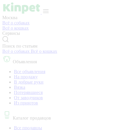
Москва
Всё о собаках
Всё о кошках
Сервисы
Поиск по статьям
Всё о собаках
Всё о кошках
Объявления
Все объявления
На продажу
В добрые руки
Вязка
Потерявшиеся
От заводчиков
Из приютов
Каталог продавцов
Все продавцы