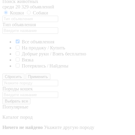
Поиск животных
среди 20 329 объявлений
Кошки
Собаки
Тип объявления
Все объявления
На продажу / Купить
Добрые руки / Взять бесплатно
Вязка
Потерялись / Найдены
Сбросить
Применить
Породы кошек
Выбрать все
Популярные
Каталог пород
Ничего не найдено
Укажите другую породу