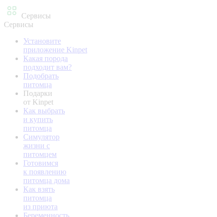
Сервисы
Сервисы
Установите
приложение Kinpet
Какая порода
подходит вам?
Подобрать
питомца
Подарки
от Kinpet
Как выбрать
и купить
питомца
Симулятор
жизни с
питомцем
Готовимся
к появлению
питомца дома
Как взять
питомца
из приюта
Беременность