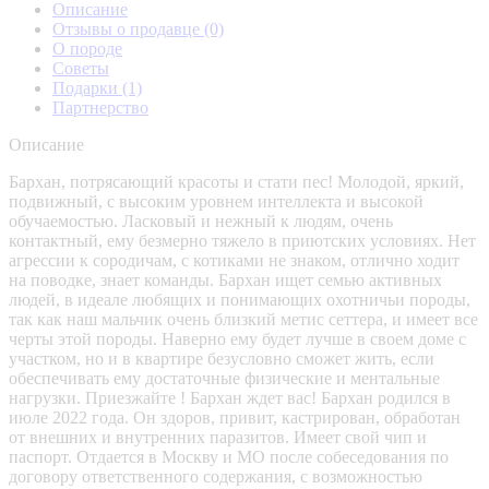
Описание
Отзывы о продавце
(0)
О породе
Советы
Подарки
(1)
Партнерство
Описание
Бархан, потрясающий красоты и стати пес! Молодой, яркий,
подвижный, с высоким уровнем интеллекта и высокой
обучаемостью. Ласковый и нежный к людям, очень
контактный, ему безмерно тяжело в приютских условиях. Нет
агрессии к сородичам, с котиками не знаком, отлично ходит
на поводке, знает команды. Бархан ищет семью активных
людей, в идеале любящих и понимающих охотничьи породы,
так как наш мальчик очень близкий метис сеттера, и имеет все
черты этой породы. Наверно ему будет лучше в своем доме с
участком, но и в квартире безусловно сможет жить, если
обеспечивать ему достаточные физические и ментальные
нагрузки. Приезжайте ! Бархан ждет вас! Бархан родился в
июле 2022 года. Он здоров, привит, кастрирован, обработан
от внешних и внутренних паразитов. Имеет свой чип и
паспорт. Отдается в Москву и МО после собеседования по
договору ответственного содержания, с возможностью