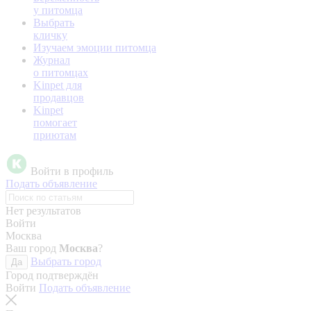
у питомца
Выбрать
кличку
Изучаем эмоции питомца
Журнал
о питомцах
Kinpet для
продавцов
Kinpet
помогает
приютам
Войти в профиль
Подать объявление
Нет результатов
Войти
Москва
Ваш город
Москва
?
Выбрать город
Да
Город подтверждён
Войти
Подать объявление