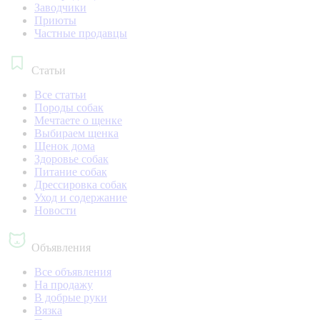
Заводчики
Приюты
Частные продавцы
Статьи
Все статьи
Породы собак
Мечтаете о щенке
Выбираем щенка
Щенок дома
Здоровье собак
Питание собак
Дрессировка собак
Уход и содержание
Новости
Объявления
Все объявления
На продажу
В добрые руки
Вязка