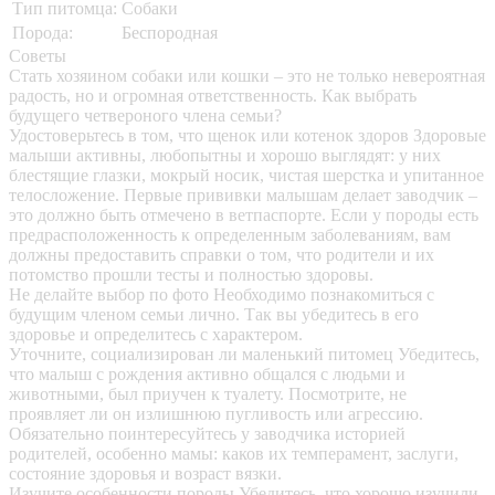
Тип питомца:
Собаки
Порода:
Беспородная
Советы
Стать хозяином собаки или кошки – это не только невероятная
радость, но и огромная ответственность. Как выбрать
будущего четвероного члена семьи?
Удостоверьтесь в том, что щенок или котенок здоров
Здоровые
малыши активны, любопытны и хорошо выглядят: у них
блестящие глазки, мокрый носик, чистая шерстка и упитанное
телосложение. Первые прививки малышам делает заводчик –
это должно быть отмечено в ветпаспорте. Если у породы есть
предрасположенность к определенным заболеваниям, вам
должны предоставить справки о том, что родители и их
потомство прошли тесты и полностью здоровы.
Не делайте выбор по фото
Необходимо познакомиться с
будущим членом семьи лично. Так вы убедитесь в его
здоровье и определитесь с характером.
Уточните, социализирован ли маленький питомец
Убедитесь,
что малыш с рождения активно общался с людьми и
животными, был приучен к туалету. Посмотрите, не
проявляет ли он излишнюю пугливость или агрессию.
Обязательно поинтересуйтесь у заводчика историей
родителей, особенно мамы: каков их темперамент, заслуги,
состояние здоровья и возраст вязки.
Изучите особенности породы
Убедитесь, что хорошо изучили