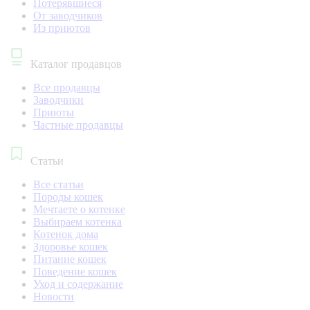
Потерявшиеся
От заводчиков
Из приютов
Каталог продавцов
Все продавцы
Заводчики
Приюты
Частные продавцы
Статьи
Все статьи
Породы кошек
Мечтаете о котенке
Выбираем котенка
Котенок дома
Здоровье кошек
Питание кошек
Поведение кошек
Уход и содержание
Новости