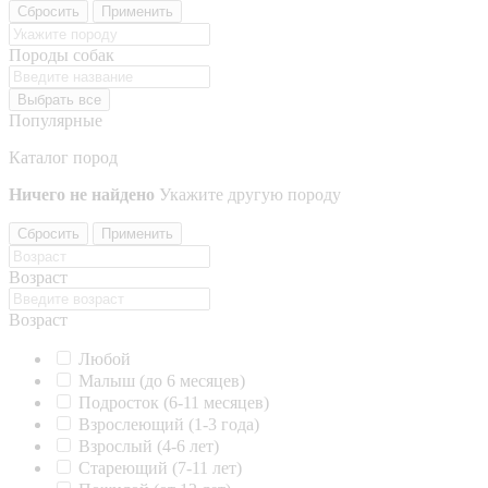
Сбросить
Применить
Породы собак
Выбрать все
Популярные
Каталог пород
Ничего не найдено
Укажите другую породу
Сбросить
Применить
Возраст
Возраст
Любой
Малыш (до 6 месяцев)
Подросток (6-11 месяцев)
Взрослеющий (1-3 года)
Взрослый (4-6 лет)
Стареющий (7-11 лет)