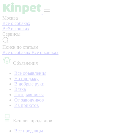
Москва
Всё о собаках
Всё о кошках
Сервисы
Поиск по статьям
Всё о собаках
Всё о кошках
Объявления
Все объявления
На продажу
В добрые руки
Вязка
Потерявшиеся
От заводчиков
Из приютов
Каталог продавцов
Все продавцы