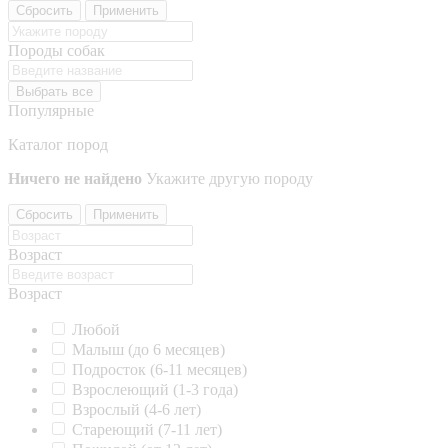
Сбросить
Применить
Породы собак
Выбрать все
Популярные
Каталог пород
Ничего не найдено
Укажите другую породу
Сбросить
Применить
Возраст
Возраст
Любой
Малыш (до 6 месяцев)
Подросток (6-11 месяцев)
Взрослеющий (1-3 года)
Взрослый (4-6 лет)
Стареющий (7-11 лет)