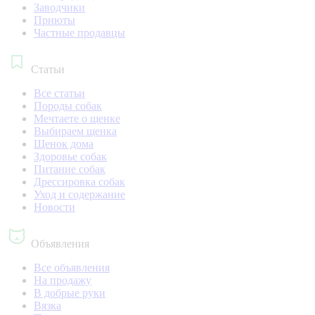
Заводчики
Приюты
Частные продавцы
Статьи
Все статьи
Породы собак
Мечтаете о щенке
Выбираем щенка
Щенок дома
Здоровье собак
Питание собак
Дрессировка собак
Уход и содержание
Новости
Объявления
Все объявления
На продажу
В добрые руки
Вязка