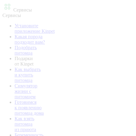
Сервисы
Сервисы
Установите
приложение Kinpet
Какая порода
подходит вам?
Подобрать
питомца
Подарки
от Kinpet
Как выбрать
и купить
питомца
Симулятор
жизни с
питомцем
Готовимся
к появлению
питомца дома
Как взять
питомца
из приюта
Беременность