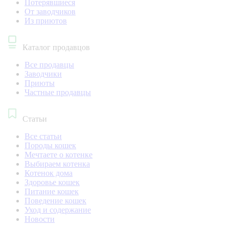
Потерявшиеся
От заводчиков
Из приютов
Каталог продавцов
Все продавцы
Заводчики
Приюты
Частные продавцы
Статьи
Все статьи
Породы кошек
Мечтаете о котенке
Выбираем котенка
Котенок дома
Здоровье кошек
Питание кошек
Поведение кошек
Уход и содержание
Новости