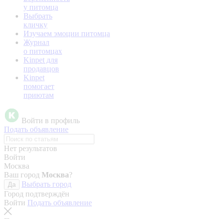
у питомца
Выбрать
кличку
Изучаем эмоции питомца
Журнал
о питомцах
Kinpet для
продавцов
Kinpet
помогает
приютам
Войти в профиль
Подать объявление
Нет результатов
Войти
Москва
Ваш город
Москва
?
Выбрать город
Да
Город подтверждён
Войти
Подать объявление