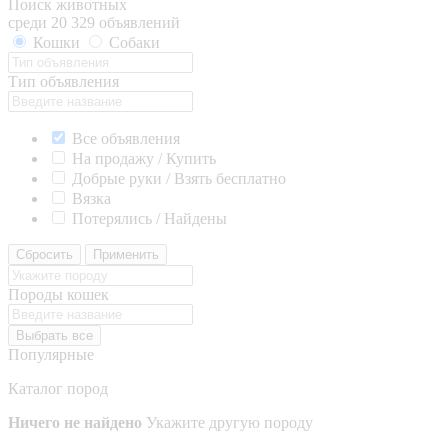
Поиск животных
среди 20 329 объявлений
Кошки
Собаки
Тип объявления
Все объявления
На продажу / Купить
Добрые руки / Взять бесплатно
Вязка
Потерялись / Найдены
Сбросить
Применить
Породы кошек
Выбрать все
Популярные
Каталог пород
Ничего не найдено
Укажите другую породу