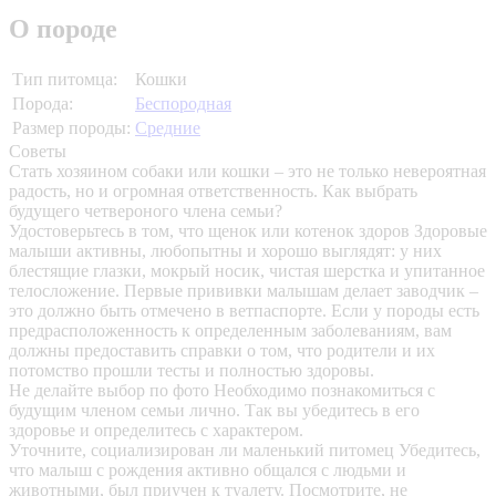
О породе
Тип питомца:
Кошки
Порода:
Беспородная
Размер породы:
Средние
Советы
Стать хозяином собаки или кошки – это не только невероятная
радость, но и огромная ответственность. Как выбрать
будущего четвероного члена семьи?
Удостоверьтесь в том, что щенок или котенок здоров
Здоровые
малыши активны, любопытны и хорошо выглядят: у них
блестящие глазки, мокрый носик, чистая шерстка и упитанное
телосложение. Первые прививки малышам делает заводчик –
это должно быть отмечено в ветпаспорте. Если у породы есть
предрасположенность к определенным заболеваниям, вам
должны предоставить справки о том, что родители и их
потомство прошли тесты и полностью здоровы.
Не делайте выбор по фото
Необходимо познакомиться с
будущим членом семьи лично. Так вы убедитесь в его
здоровье и определитесь с характером.
Уточните, социализирован ли маленький питомец
Убедитесь,
что малыш с рождения активно общался с людьми и
животными, был приучен к туалету. Посмотрите, не