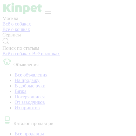
Москва
Всё о собаках
Всё о кошках
Сервисы
Поиск по статьям
Всё о собаках
Всё о кошках
Объявления
Все объявления
На продажу
В добрые руки
Вязка
Потерявшиеся
От заводчиков
Из приютов
Каталог продавцов
Все продавцы