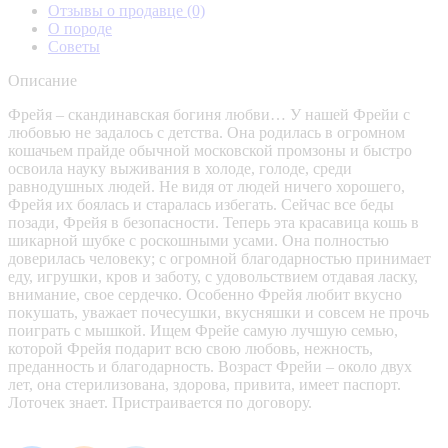
Отзывы о продавце
(0)
О породе
Советы
Описание
Фрейя – скандинавская богиня любви… У нашей Фрейи с
любовью не задалось с детства. Она родилась в огромном
кошачьем прайде обычной московской промзоны и быстро
освоила науку выживания в холоде, голоде, среди
равнодушных людей. Не видя от людей ничего хорошего,
Фрейя их боялась и старалась избегать. Сейчас все беды
позади, Фрейя в безопасности. Теперь эта красавица кошь в
шикарной шубке с роскошными усами. Она полностью
доверилась человеку; с огромной благодарностью принимает
еду, игрушки, кров и заботу, с удовольствием отдавая ласку,
внимание, свое сердечко. Особенно Фрейя любит вкусно
покушать, уважает почесушки, вкусняшки и совсем не прочь
поиграть с мышкой. Ищем Фрейе самую лучшую семью,
которой Фрейя подарит всю свою любовь, нежность,
преданность и благодарность. Возраст Фрейи – около двух
лет, она стерилизована, здорова, привита, имеет паспорт.
Лоточек знает. Пристраивается по договору.