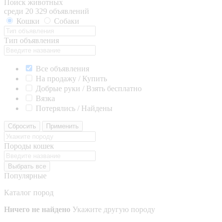
Поиск животных
среди 20 329 объявлений
Кошки
Собаки
Тип объявления
Все объявления
На продажу / Купить
Добрые руки / Взять бесплатно
Вязка
Потерялись / Найдены
Сбросить
Применить
Породы кошек
Выбрать все
Популярные
Каталог пород
Ничего не найдено
Укажите другую породу