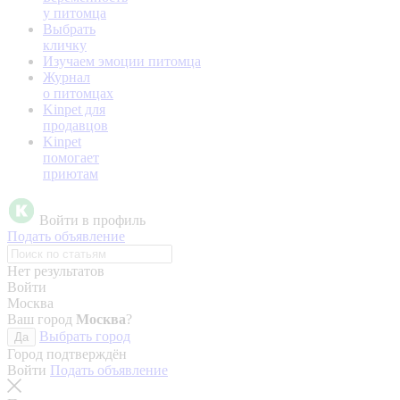
у питомца
Выбрать
кличку
Изучаем эмоции питомца
Журнал
о питомцах
Kinpet для
продавцов
Kinpet
помогает
приютам
Войти в профиль
Подать объявление
Нет результатов
Войти
Москва
Ваш город
Москва
?
Выбрать город
Да
Город подтверждён
Войти
Подать объявление