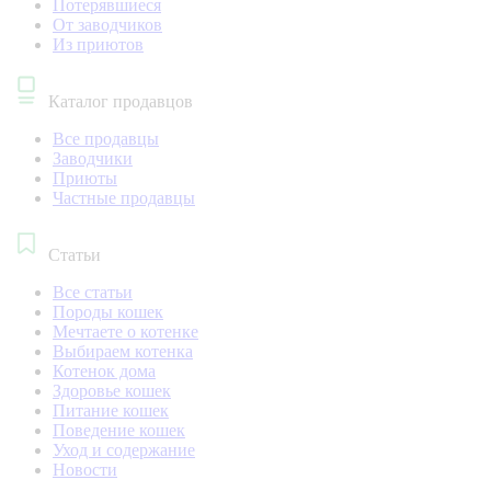
Потерявшиеся
От заводчиков
Из приютов
Каталог продавцов
Все продавцы
Заводчики
Приюты
Частные продавцы
Статьи
Все статьи
Породы кошек
Мечтаете о котенке
Выбираем котенка
Котенок дома
Здоровье кошек
Питание кошек
Поведение кошек
Уход и содержание
Новости