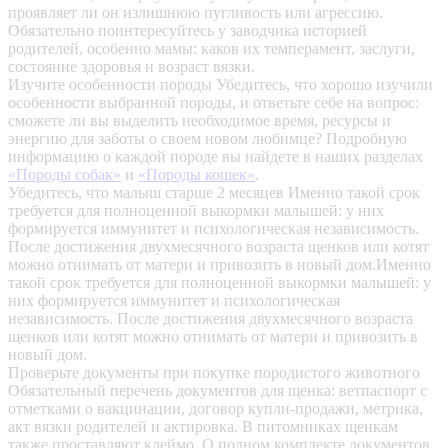
проявляет ли он излишнюю пугливость или агрессию.
Обязательно поинтересуйтесь у заводчика историей
родителей, особенно мамы: каков их темперамент, заслуги,
состояние здоровья и возраст вязки.
Изучите особенности породы
Убедитесь, что хорошо изучили
особенности выбранной породы, и ответьте себе на вопрос:
сможете ли вы выделить необходимое время, ресурсы и
энергию для заботы о своем новом любимце? Подробную
информацию о каждой породе вы найдете в наших разделах
«Породы собак»
и
«Породы кошек»
.
Убедитесь, что малыш старше 2 месяцев
Именно такой срок
требуется для полноценной выкормки малышей: у них
формируется иммунитет и психологическая независимость.
После достижения двухмесячного возраста щенков или котят
можно отнимать от матери и привозить в новый дом.Именно
такой срок требуется для полноценной выкормки малышей: у
них формируется иммунитет и психологическая
независимость. После достижения двухмесячного возраста
щенков или котят можно отнимать от матери и привозить в
новый дом.
Проверьте документы при покупке породистого животного
Обязательный перечень документов для щенка: ветпаспорт с
отметками о вакцинации, договор купли-продажи, метрика,
акт вязки родителей и актировка. В питомниках щенкам
также проставляют клеймо. О полном комплекте документов