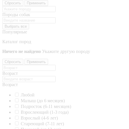
Сбросить
Применить
Породы собак
Выбрать все
Популярные
Каталог пород
Ничего не найдено
Укажите другую породу
Сбросить
Применить
Возраст
Возраст
Любой
Малыш (до 6 месяцев)
Подросток (6-11 месяцев)
Взрослеющий (1-3 года)
Взрослый (4-6 лет)
Стареющий (7-11 лет)