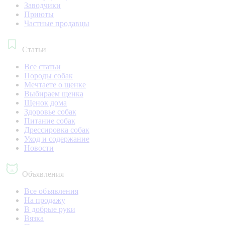
Заводчики
Приюты
Частные продавцы
Статьи
Все статьи
Породы собак
Мечтаете о щенке
Выбираем щенка
Щенок дома
Здоровье собак
Питание собак
Дрессировка собак
Уход и содержание
Новости
Объявления
Все объявления
На продажу
В добрые руки
Вязка