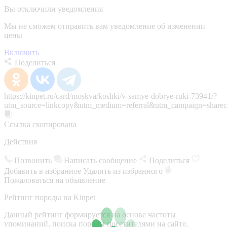
Вы отключили уведомления
Мы не сможем отправить вам уведомление об изменении
цены
Включить
Поделиться
https://kinpet.ru/card/moskva/koshki/v-samye-dobrye-ruki-73941/?
utm_source=linkcopy&utm_medium=referral&utm_campaign=sharec
Ссылка скопирована
Действия
Позвонить
Написать сообщение
Поделиться
Добавить в избранное
Удалить из избранного
Пожаловаться на объявление
Рейтинг породы на Kinpet
Данный рейтинг формируется на основе частоты
упоминаний, поиска породы посетителями на сайте,