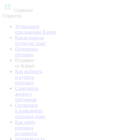
Сервисы
Сервисы
Установите
приложение Kinpet
Какая порода
подходит вам?
Подобрать
питомца
Подарки
от Kinpet
Как выбрать
и купить
питомца
Симулятор
жизни с
питомцем
Готовимся
к появлению
питомца дома
Как взять
питомца
из приюта
Беременность