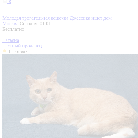
8
Молодая трогательная кошечка Джессика ищет дом
Москва
Сегодня, 01:01
Бесплатно
Татьяна
Частный продавец
1
1 отзыв