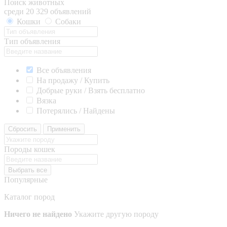
Поиск животных
среди 20 329 объявлений
Кошки
Собаки
Тип объявления
Все объявления
На продажу / Купить
Добрые руки / Взять бесплатно
Вязка
Потерялись / Найдены
Сбросить
Применить
Породы кошек
Выбрать все
Популярные
Каталог пород
Ничего не найдено
Укажите другую породу