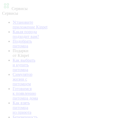
Сервисы
Сервисы
Установите
приложение Kinpet
Какая порода
подходит вам?
Подобрать
питомца
Подарки
от Kinpet
Как выбрать
и купить
питомца
Симулятор
жизни с
питомцем
Готовимся
к появлению
питомца дома
Как взять
питомца
из приюта
Беременность