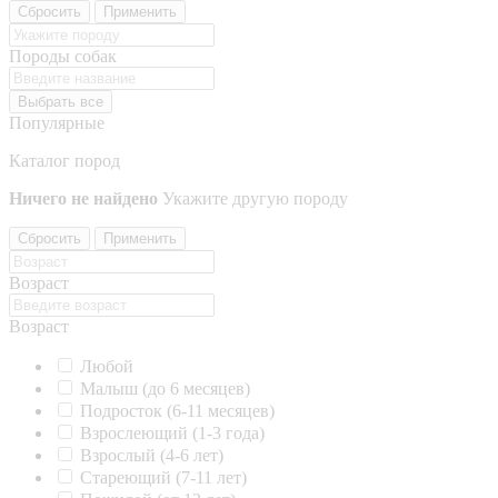
Сбросить
Применить
Породы собак
Выбрать все
Популярные
Каталог пород
Ничего не найдено
Укажите другую породу
Сбросить
Применить
Возраст
Возраст
Любой
Малыш (до 6 месяцев)
Подросток (6-11 месяцев)
Взрослеющий (1-3 года)
Взрослый (4-6 лет)
Стареющий (7-11 лет)