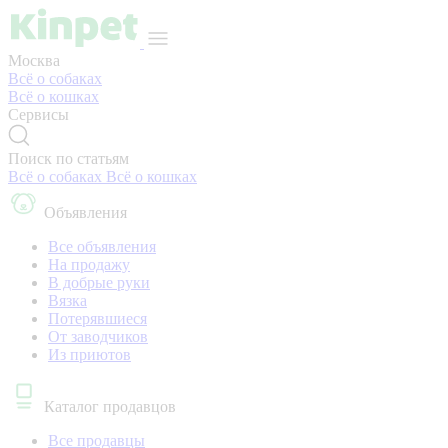
Москва
Всё о собаках
Всё о кошках
Сервисы
Поиск по статьям
Всё о собаках
Всё о кошках
Объявления
Все объявления
На продажу
В добрые руки
Вязка
Потерявшиеся
От заводчиков
Из приютов
Каталог продавцов
Все продавцы