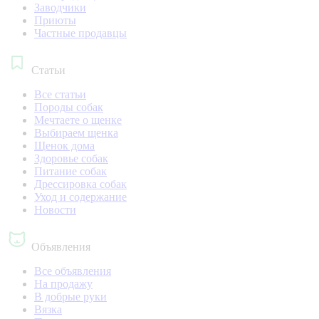
Заводчики
Приюты
Частные продавцы
Статьи
Все статьи
Породы собак
Мечтаете о щенке
Выбираем щенка
Щенок дома
Здоровье собак
Питание собак
Дрессировка собак
Уход и содержание
Новости
Объявления
Все объявления
На продажу
В добрые руки
Вязка