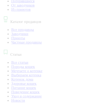
Потерявшиеся
От заводчиков
Из приютов
Каталог продавцов
Все продавцы
Заводчики
Приюты
Частные продавцы
Статьи
Все статьи
Породы кошек
Мечтаете о котенке
Выбираем котенка
Котенок дома
Здоровье кошек
Питание кошек
Поведение кошек
Уход и содержание
Новости