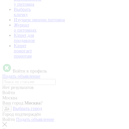
у питомца
Выбрать
кличку
Изучаем эмоции питомца
Журнал
о питомцах
Kinpet для
продавцов
Kinpet
помогает
приютам
Войти в профиль
Подать объявление
Нет результатов
Войти
Москва
Ваш город
Москва
?
Выбрать город
Да
Город подтверждён
Войти
Подать объявление