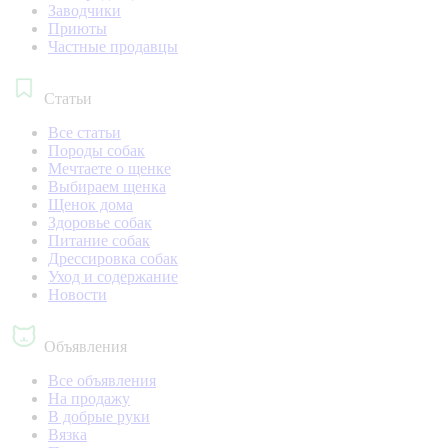
Заводчики
Приюты
Частные продавцы
Статьи
Все статьи
Породы собак
Мечтаете о щенке
Выбираем щенка
Щенок дома
Здоровье собак
Питание собак
Дрессировка собак
Уход и содержание
Новости
Объявления
Все объявления
На продажу
В добрые руки
Вязка