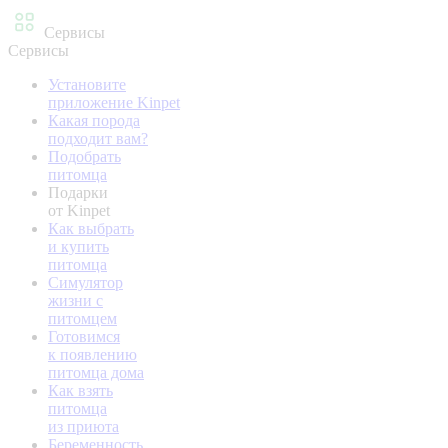
Сервисы
Сервисы
Установите
приложение Kinpet
Какая порода
подходит вам?
Подобрать
питомца
Подарки
от Kinpet
Как выбрать
и купить
питомца
Симулятор
жизни с
питомцем
Готовимся
к появлению
питомца дома
Как взять
питомца
из приюта
Беременность