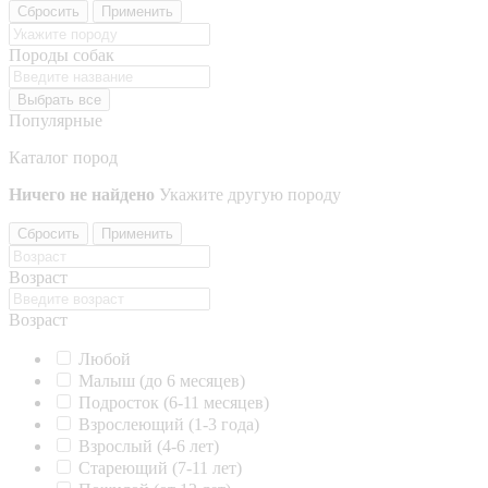
Сбросить
Применить
Породы собак
Выбрать все
Популярные
Каталог пород
Ничего не найдено
Укажите другую породу
Сбросить
Применить
Возраст
Возраст
Любой
Малыш (до 6 месяцев)
Подросток (6-11 месяцев)
Взрослеющий (1-3 года)
Взрослый (4-6 лет)
Стареющий (7-11 лет)