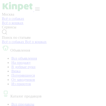
Москва
Всё о собаках
Всё о кошках
Сервисы
Поиск по статьям
Всё о собаках
Всё о кошках
Объявления
Все объявления
На продажу
В добрые руки
Вязка
Потерявшиеся
От заводчиков
Из приютов
Каталог продавцов
Все продавцы