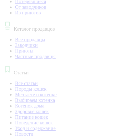
Потерявшиеся
От заводчиков
Из приютов
Каталог продавцов
Все продавцы
Заводчики
Приюты
Частные продавцы
Статьи
Все статьи
Породы кошек
Мечтаете о котенке
Выбираем котенка
Котенок дома
Здоровье кошек
Питание кошек
Поведение кошек
Уход и содержание
Новости