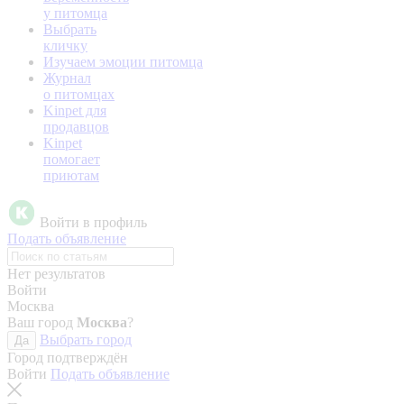
у питомца
Выбрать
кличку
Изучаем эмоции питомца
Журнал
о питомцах
Kinpet для
продавцов
Kinpet
помогает
приютам
Войти в профиль
Подать объявление
Нет результатов
Войти
Москва
Ваш город
Москва
?
Выбрать город
Да
Город подтверждён
Войти
Подать объявление