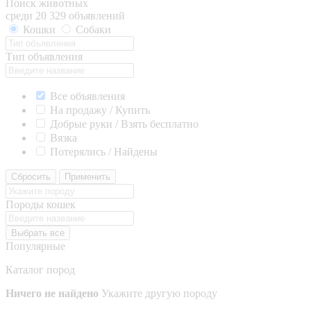
Поиск животных
среди 20 329 объявлений
Кошки
Собаки
Тип объявления
Все объявления
На продажу / Купить
Добрые руки / Взять бесплатно
Вязка
Потерялись / Найдены
Сбросить
Применить
Породы кошек
Выбрать все
Популярные
Каталог пород
Ничего не найдено
Укажите другую породу