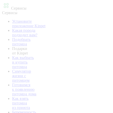
Сервисы
Сервисы
Установите
приложение Kinpet
Какая порода
подходит вам?
Подобрать
питомца
Подарки
от Kinpet
Как выбрать
и купить
питомца
Симулятор
жизни с
питомцем
Готовимся
к появлению
питомца дома
Как взять
питомца
из приюта
Беременность