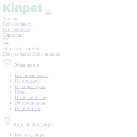
Москва
Всё о собаках
Всё о кошках
Сервисы
Поиск по статьям
Всё о собаках
Всё о кошках
Объявления
Все объявления
На продажу
В добрые руки
Вязка
Потерявшиеся
От заводчиков
Из приютов
Каталог продавцов
Все продавцы