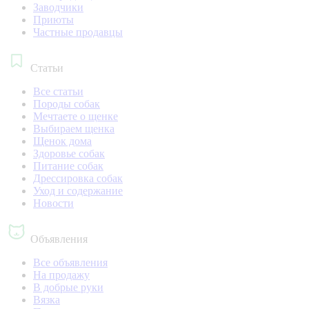
Заводчики
Приюты
Частные продавцы
Статьи
Все статьи
Породы собак
Мечтаете о щенке
Выбираем щенка
Щенок дома
Здоровье собак
Питание собак
Дрессировка собак
Уход и содержание
Новости
Объявления
Все объявления
На продажу
В добрые руки
Вязка