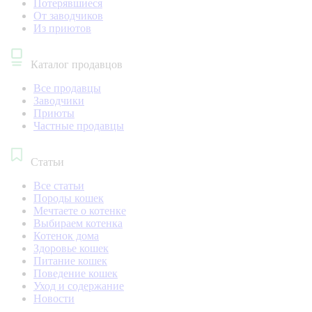
Потерявшиеся
От заводчиков
Из приютов
Каталог продавцов
Все продавцы
Заводчики
Приюты
Частные продавцы
Статьи
Все статьи
Породы кошек
Мечтаете о котенке
Выбираем котенка
Котенок дома
Здоровье кошек
Питание кошек
Поведение кошек
Уход и содержание
Новости