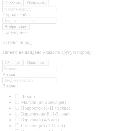
Сбросить
Применить
Породы собак
Выбрать все
Популярные
Каталог пород
Ничего не найдено
Укажите другую породу
Сбросить
Применить
Возраст
Возраст
Любой
Малыш (до 6 месяцев)
Подросток (6-11 месяцев)
Взрослеющий (1-3 года)
Взрослый (4-6 лет)
Стареющий (7-11 лет)